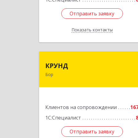
Отправить заявку
Отправить заявку
Показать контакты
Назад
КРУН
КРУНД
Бор
606440, Нижегородская обл, Бор г
Профсоюзная ул, дом № 
Подробне
Клиентов на сопровождении
16
1С:Специалист
Отправить заявку
Отправить заявку