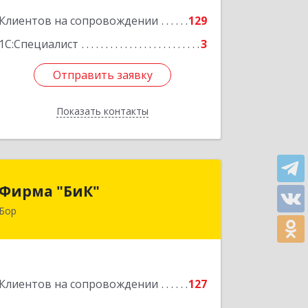
Клиентов на сопровождении
129
Подробнее
1С:Специалист
3
Отправить заявку
Отправить заявку
Показать контакты
Назад
Фирма "БиК"
Фирма "БиК"
Бор
606440, Нижегородская обл, Бор г,
Советская ул, дом № 11
Подробнее
Клиентов на сопровождении
127