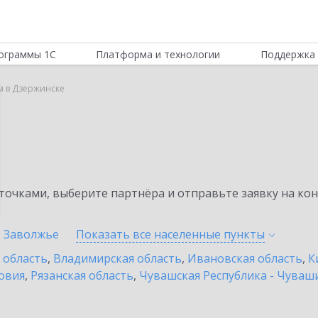
ограммы 1С
Платформа и технологии
Поддержка 
м в Дзержинске
очками, выберите партнёра и отправьте заявку на ко
Заволжье
Показать все населенные
пункты
 область
,
Владимирская область
,
Ивановская область
,
К
овия
,
Рязанская область
,
Чувашская Республика - Чуваш