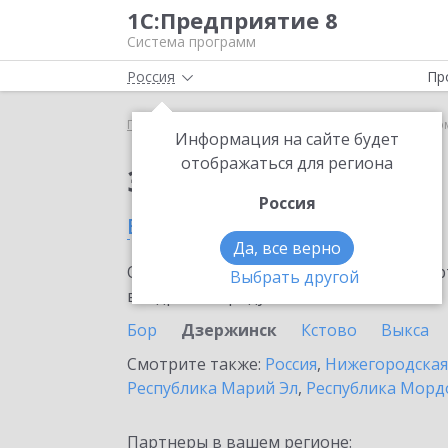
1С:Предприятие 8
Система программ
Россия
Пр
Главная
Сервисы ИТС
1С-Такском
1С-Такско
Информация на сайте будет
отображаться для региона
Заказать 1С-Такском
Россия
в Дзержинске
Да, все верно
Ознакомьтесь с информационными карт
Выбрать другой
внедрение продукта.
Бор
Дзержинск
Кстово
Выкса
Смотрите также:
Россия
,
Нижегородская
Республика Марий Эл
,
Республика Морд
Партнеры в вашем регионе: