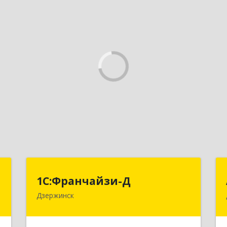
с
1С:Франчайзи-Д
1С:Франчайзи-Д
Дзержинск
,
606025, Нижегородская обл,
№
Дзержинск г, Циолковского пр-кт,
0
дом № 15