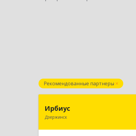
Рекомендованные партнеры
Ирбиу
Ирбиус
Дзержинск
606016, Нижегородская обл
Дзержинск г, Студенческая ул, дом 
3