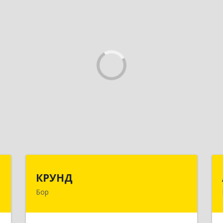
"
КРУНД
КРУНД
Бор
,
606440, Нижегородская обл, Бор г,
1
Профсоюзная ул, дом № 6