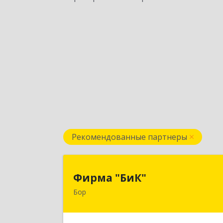
Рекомендованные партнеры
Фирма "БиК
Фирма "БиК"
Бор
606440, Нижегородская обл, Бор г
Советская ул, дом № 1