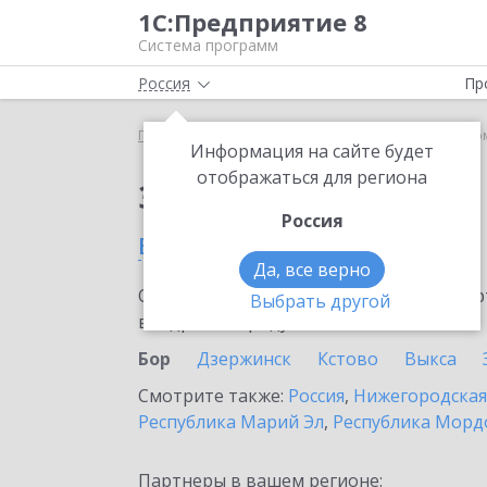
1С:Предприятие 8
Система программ
Россия
Пр
Главная
Сервисы ИТС
1С-Такском
1С-Такско
Информация на сайте будет
отображаться для региона
Заказать 1С-Такском
Россия
в Бору
Да, все верно
Ознакомьтесь с информационными карт
Выбрать другой
внедрение продукта.
Бор
Дзержинск
Кстово
Выкса
Смотрите также:
Россия
,
Нижегородская
Республика Марий Эл
,
Республика Морд
Партнеры в вашем регионе: