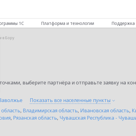
ограммы 1С
Платформа и технологии
Поддержка 
м в Бору
очками, выберите партнёра и отправьте заявку на ко
Заволжье
Показать все населенные
пункты
 область
,
Владимирская область
,
Ивановская область
,
К
овия
,
Рязанская область
,
Чувашская Республика - Чуваш