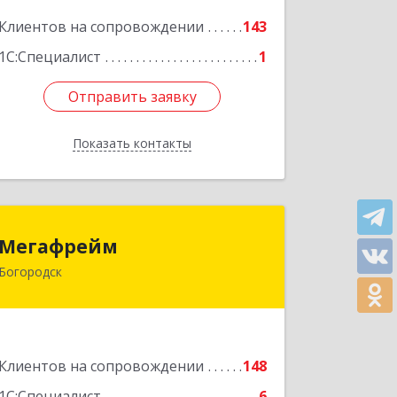
Клиентов на сопровождении
143
Подробнее
1С:Специалист
1
Отправить заявку
Отправить заявку
Показать контакты
Назад
Мегафрейм
Мегафрейм
Богородск
607600, Нижегородская обл,
Богородск г, Ленина ул, дом № 123,
этаж 4, пом. 5
Подробнее
Клиентов на сопровождении
148
1С:Специалист
6