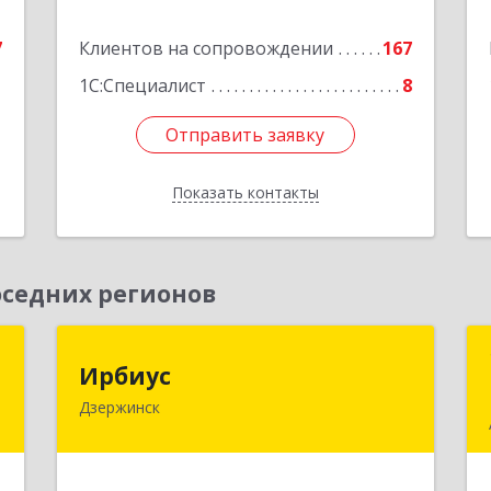
е
Подробнее
7
Клиентов на сопровождении
167
1С:Специалист
8
Отправить заявку
Отправить заявку
Показать контакты
Назад
седних регионов
Н
Ирбиус
Ирбиус
Дзержинск
д
606016, Нижегородская обл,
д
Дзержинск г, Студенческая ул, дом №
,
30
1