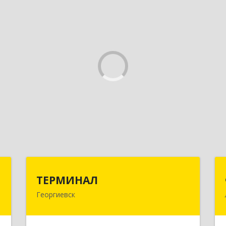
р
ТЕРМИНАЛ
ТЕРМИНАЛ
ч
Георгиевск
357820, Ставропольский край,
Георгиевск г, Калинина ул, дом № 109
е