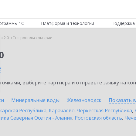
ограммы 1С
Платформа и технологии
Поддержка 
а 2.0 в Ставропольском крае
0
е
очками, выберите партнёра и отправьте заявку на ко
ки
Минеральные воды
Железноводск
Показать 
карская Республика
,
Карачаево-Черкесская Республика
,
ика Северная Осетия - Алания
,
Ростовская область
,
Чече