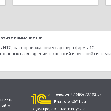
атите внимание на:
в ИТС) на сопровождении у партнера фирмы 1С.
стованных на внедрение технологий и решений системы
Телефон:
+7 (495) 737-92-57
льности
Email:
site_v8@1c.ru
 сайту
Отдел продаж:
г. Москва
,
улица