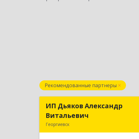
Рекомендованные партнеры
ИП Дьяков Александр
ИП Дьяков Александ
Витальевич
Витальеви
Георгиевск
Подробне