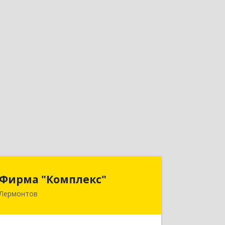
Фирма "Комплекс"
Фирма "Комплекс"
Лермонтов
357348, Ставропольский край,
Лермонтов г, Острогорка с, Степная
ул, дом № 46, а