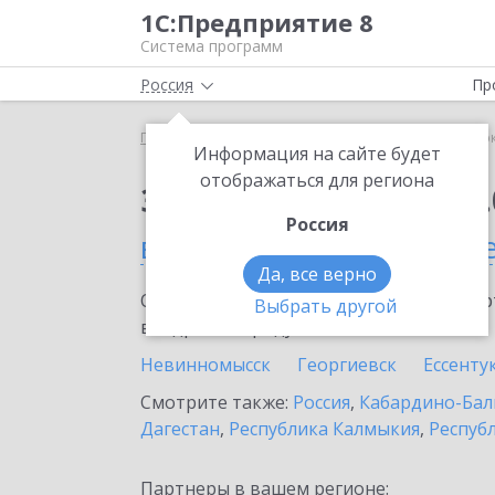
1С:Предприятие 8
Система программ
Россия
Пр
Главная
Сервисы ИТС
1С:Сверка 2.0
1С:Сверк
Информация на сайте будет
отображаться для региона
Заказать 1С:Сверка 2.
Россия
в Ставропольском кра
Да, все верно
Ознакомьтесь с информационными карт
Выбрать другой
внедрение продукта.
Невинномысск
Георгиевск
Ессенту
Смотрите также:
Россия
,
Кабардино-Бал
Дагестан
,
Республика Калмыкия
,
Республ
Партнеры в вашем регионе: