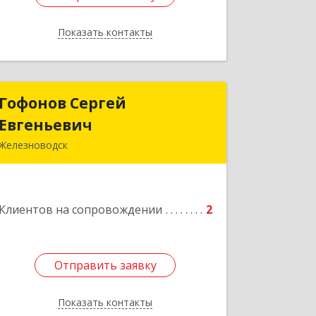
Показать контакты
Назад
Гофонов Сергей
Гофонов Сергей
Евгеньевич
Евгеньевич
Железноводск
Подробнее
Клиентов на сопровождении
2
Отправить заявку
Отправить заявку
Показать контакты
Назад