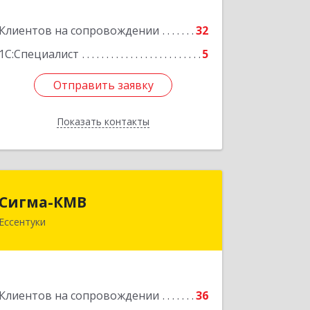
Подробнее
Клиентов на сопровождении
32
1С:Специалист
5
Отправить заявку
Отправить заявку
Показать контакты
Назад
Сигма-КМВ
Сигма-КМВ
Ессентуки
357600, Ставропольский край,
Ессентуки г, Пятигорская ул, дом №
139, оф.211
Подробнее
Клиентов на сопровождении
36