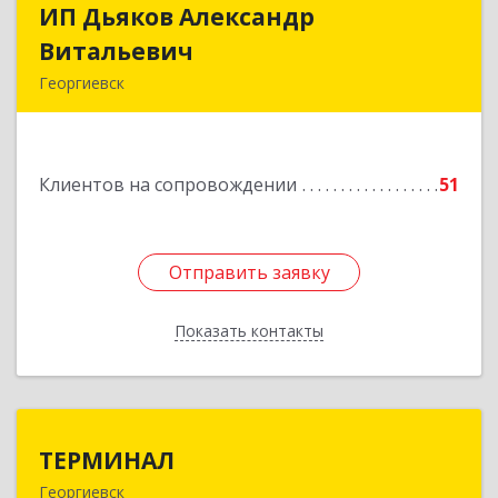
ИП Дьяков Александр
ИП Дьяков Александр
Витальевич
Витальевич
Георгиевск
Подробнее
Клиентов на сопровождении
51
Отправить заявку
Отправить заявку
Показать контакты
Назад
ТЕРМИНАЛ
ТЕРМИНАЛ
Георгиевск
357820, Ставропольский край, Георгиевск г,