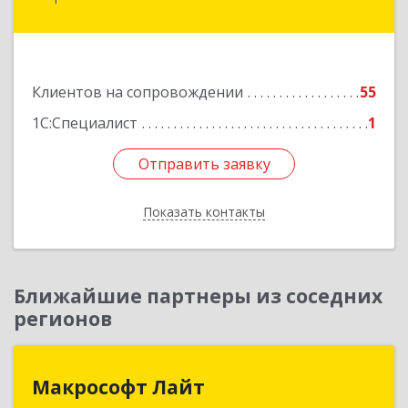
Калинина ул, дом № 109
Подробнее
Клиентов на сопровождении
55
1С:Специалист
1
Отправить заявку
Отправить заявку
Показать контакты
Назад
Ближайшие партнеры из соседних
регионов
Макрософт Лайт
Макрософт Лайт