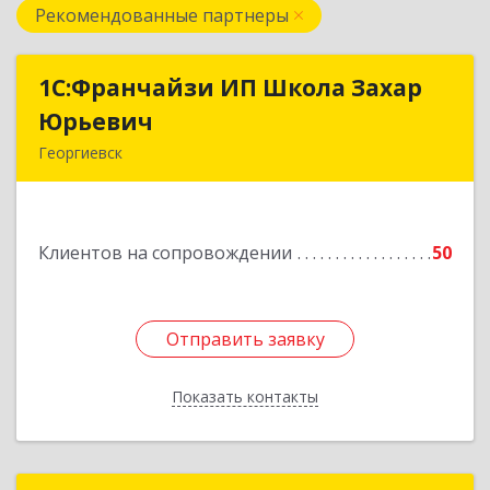
Рекомендованные партнеры
1С:Франчайзи ИП Школа Захар
1С:Франчайзи ИП Школа Захар
Юрьевич
Юрьевич
Георгиевск
357840, Ставропольский край, Георгиевский р-
н, Александрийская ст-ца, Курдюмовский пер,
дом № 10
Клиентов на сопровождении
50
Подробнее
Отправить заявку
Отправить заявку
Показать контакты
Назад