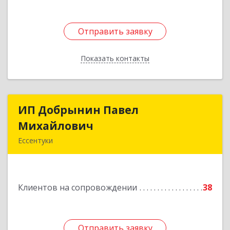
Отправить заявку
Отправить заявку
Показать контакты
Назад
ИП Добрынин Павел
ИП Добрынин Павел
Михайлович
Михайлович
Ессентуки
Подробнее
Клиентов на сопровождении
38
Отправить заявку
Отправить заявку