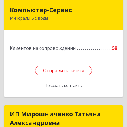
Компьютер-Сервис
Компьютер-Сервис
Минеральные воды
357202, Ставропольский край, Минеральные
Воды г, Гагарина ул, дом № 48
Подробнее
Клиентов на сопровождении
58
Отправить заявку
Отправить заявку
Показать контакты
Назад
ИП Мирошниченко Татьяна
ИП Мирошниченко Татьяна
Александровна
Александровна