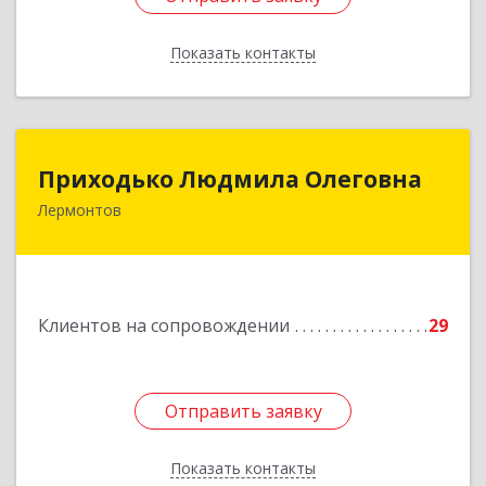
Показать контакты
Назад
Приходько Людмила Олеговна
Приходько Людмила Олеговна
Лермонтов
357341, Лермонтов г, П.Лумумбы ул, дом №
43/2, кв.44
Подробнее
Клиентов на сопровождении
29
Отправить заявку
Отправить заявку
Показать контакты
Назад