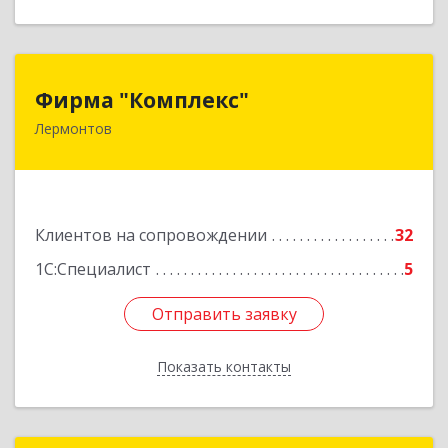
Фирма "Комплекс"
Фирма "Комплекс"
Лермонтов
357348, Ставропольский край, Лермонтов г,
Острогорка с, Степная ул, дом № 46, а
Подробнее
Клиентов на сопровождении
32
1С:Специалист
5
Отправить заявку
Отправить заявку
Показать контакты
Назад