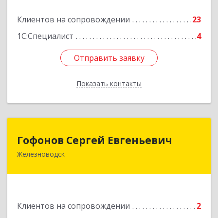
Подробнее
Клиентов на сопровождении
23
1С:Специалист
4
Отправить заявку
Отправить заявку
Показать контакты
Назад
Гофонов Сергей Евгеньевич
Гофонов Сергей Евгеньевич
Железноводск
Подробнее
Клиентов на сопровождении
2