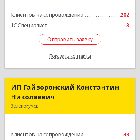
Подробнее
Клиентов на сопровождении
202
1С:Специалист
3
Отправить заявку
Отправить заявку
Показать контакты
Назад
ИП Гайворонский Константин
ИП Гайворонский Константин
Николаевич
Николаевич
Зеленокумск
357910, Ставропольский край, Советский р-н,
Зеленокумск г, Ленина пл, дом № 6, оф.4
Клиентов на сопровождении
38
Подробнее