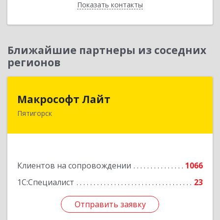
Показать контакты
Назад
Ближайшие партнеры из соседних
регионов
Макрософт Лайт
Макрософт Лайт
Пятигорск
357501, Ставропольский край, Пятигорск г,
Коста Хетагурова ул, дом № 4
Подробнее
Клиентов на сопровождении
1066
1С:Специалист
23
Отправить заявку
Отправить заявку