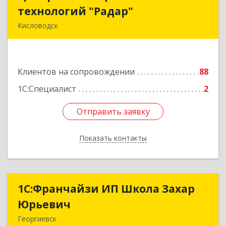
технологий "Радар"
технологий "Радар"
Кисловодск
357000, Ставропольский край, Кисловодск г,
Цандера проезд, дом № 2
Клиентов на сопровождении
88
Подробнее
1С:Специалист
2
Отправить заявку
Отправить заявку
Показать контакты
Назад
1С:Франчайзи ИП Школа Захар
1С:Франчайзи ИП Школа Захар
Юрьевич
Юрьевич
Георгиевск