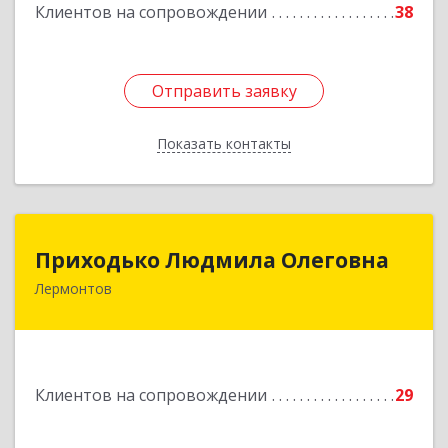
Клиентов на сопровождении
38
Отправить заявку
Отправить заявку
Показать контакты
Назад
Приходько Людмила Олеговна
Приходько Людмила Олеговна
Лермонтов
357341, Лермонтов г, П.Лумумбы ул, дом №
43/2, кв.44
Подробнее
Клиентов на сопровождении
29