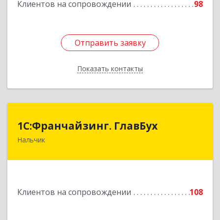
Клиентов на сопровождении
98
Отправить заявку
Отправить заявку
Показать контакты
Назад
1С:Франчайзинг. ГлавБух
1С:Франчайзинг. ГлавБух
Нальчик
360000, Кабардино-Балкарская Респ, Нальчик г,
Пачева ул, дом № 13, ТОД Европа, этаж 3, оф.2
Подробнее
Клиентов на сопровождении
108