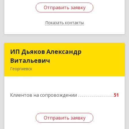
Отправить заявку
Отправить заявку
Показать контакты
Назад
ИП Дьяков Александр
ИП Дьяков Александр
Витальевич
Витальевич
Георгиевск
Подробнее
Клиентов на сопровождении
51
Отправить заявку
Отправить заявку