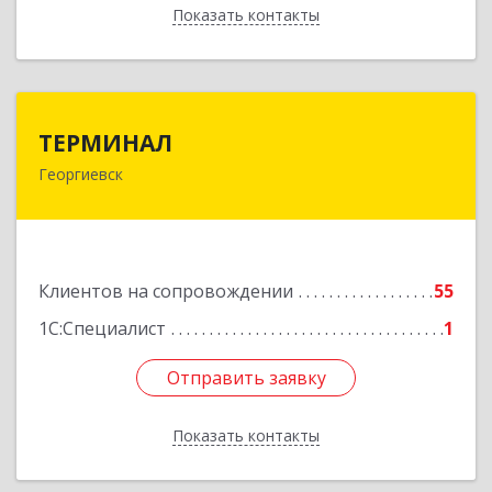
Показать контакты
Назад
ТЕРМИНАЛ
ТЕРМИНАЛ
Георгиевск
357820, Ставропольский край, Георгиевск г,
Калинина ул, дом № 109
Подробнее
Клиентов на сопровождении
55
1С:Специалист
1
Отправить заявку
Отправить заявку
Показать контакты
Назад