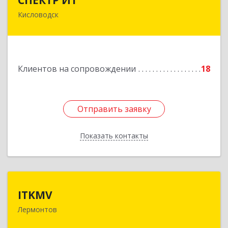
Кисловодск
357736, Ставропольский край, Кисловодск г,
Ставропольская ул, дом № 8
Подробнее
Клиентов на сопровождении
18
Отправить заявку
Отправить заявку
Показать контакты
Назад
ITKMV
ITKMV
Лермонтов
Подробнее