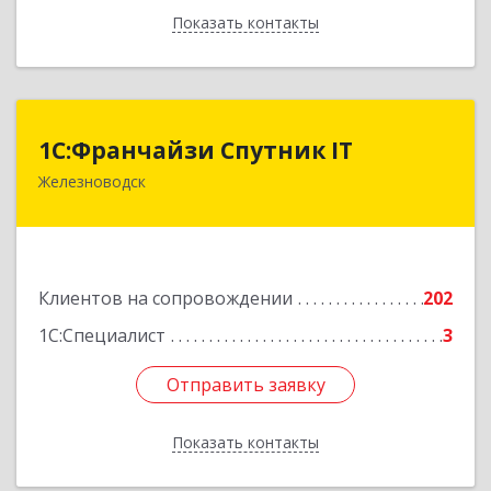
Показать контакты
Назад
1С:Франчайзи Спутник IT
1С:Франчайзи Спутник IT
Железноводск
357430, Ставропольский край, город-курорт
Железноводск, Иноземцево п, Свободы ул, дом
№ 136
Подробнее
Клиентов на сопровождении
202
1С:Специалист
3
Отправить заявку
Отправить заявку
Показать контакты
Назад