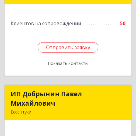
357840, Ставропольский край, Георгиевский р-
н, Александрийская ст-ца, Курдюмовский пер,
дом № 10
Клиентов на сопровождении
50
Подробнее
Отправить заявку
Отправить заявку
Показать контакты
Назад
ИП Добрынин Павел
ИП Добрынин Павел
Михайлович
Михайлович
Ессентуки
Подробнее