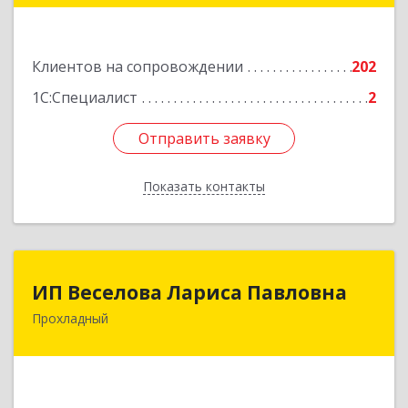
Подробнее
Клиентов на сопровождении
202
1С:Специалист
2
Отправить заявку
Отправить заявку
Показать контакты
Назад
ИП Веселова Лариса Павловна
ИП Веселова Лариса Павловна
Прохладный
361045, Кабардино-Балкарская Респ,
Прохладный г, Добровольская ул, дом № 31
Подробнее