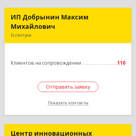
ИП Добрынин Максим
ИП Добрынин Максим
Михайлович
Михайлович
Ессентуки
357601, Ставропольский край, Ессентуки,
Спасателей, дом № 5, кв.43
Клиентов на сопровождении
110
Подробнее
Отправить заявку
Отправить заявку
Показать контакты
Назад
Центр инновационных
Центр инновационных