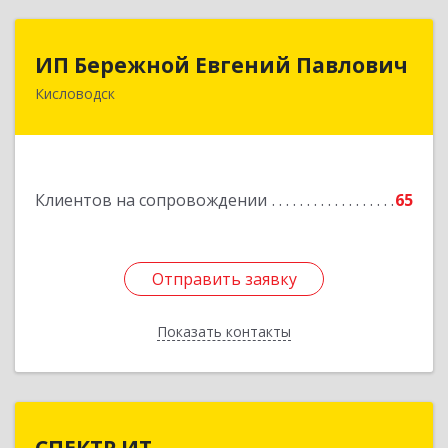
ИП Бережной Евгений Павлович
ИП Бережной Евгений Павлович
Кисловодск
357748, Ставропольский край, Кисловодск г,
Главная ул, дом № 30
Подробнее
Клиентов на сопровождении
65
Отправить заявку
Отправить заявку
Показать контакты
Назад
СПЕКТР ИТ
СПЕКТР ИТ