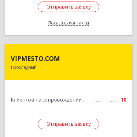
Отправить заявку
Отправить заявку
Показать контакты
Назад
VIPMESTO.COM
VIPMESTO.COM
Прохладный
361045, Кабардино-Балкарская Респ,
Прохладный г, Ленина ул, дом № 89, кв.36
Подробнее
Клиентов на сопровождении
10
Отправить заявку
Отправить заявку