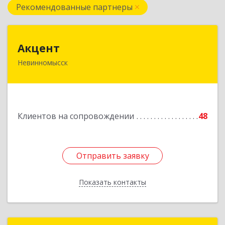
Рекомендованные партнеры
Акцент
Акцент
Невинномысск
357112, Ставропольский край, Невинномысск г,
Менделеева ул, дом № 52, оф.2
Подробнее
Клиентов на сопровождении
48
Отправить заявку
Отправить заявку
Показать контакты
Назад