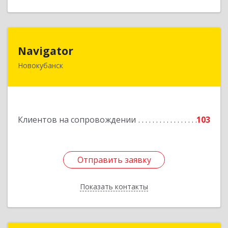
Navigator
Navigator
Новокубанск
352240, Краснодарский край, Новокубанск г,
Пушкина ул, дом № 67
Подробнее
Клиентов на сопровождении
103
Отправить заявку
Отправить заявку
Показать контакты
Назад