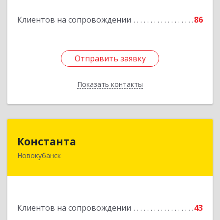
Подробнее
Клиентов на сопровождении
86
Отправить заявку
Отправить заявку
Показать контакты
Назад
Константа
Константа
Новокубанск
352240, Краснодарский край, Новокубанск г,
Альпийская ул, дом № 22, кв.2
Подробнее
Клиентов на сопровождении
43