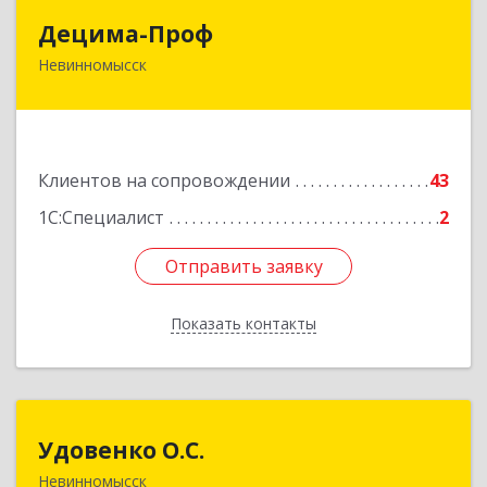
Децима-Проф
Децима-Проф
Невинномысск
357100, Ставропольский край, Невинномысск г,
Гагарина ул, дом № 63
Подробнее
Клиентов на сопровождении
43
1С:Специалист
2
Отправить заявку
Отправить заявку
Показать контакты
Назад
Удовенко О.С.
Удовенко О.С.
Невинномысск
357 100, г.Невинномысск, ул.Революцеонная,