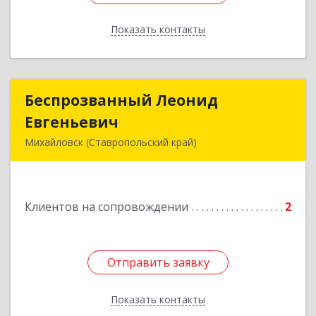
Показать контакты
Назад
Беспрозванный Леонид
Беспрозванный Леонид
Евгеньевич
Евгеньевич
Михайловск (Ставропольский край)
Подробнее
Клиентов на сопровождении
2
Отправить заявку
Отправить заявку
Показать контакты
Назад