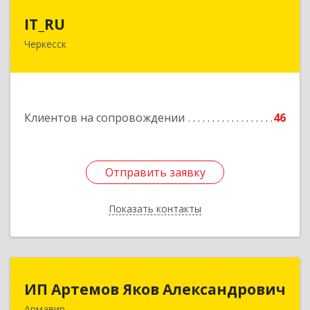
IT_RU
IT_RU
Черкесск
Подробнее
Клиентов на сопровождении
46
Отправить заявку
Отправить заявку
Показать контакты
Назад
ИП Артемов Яков Александрович
ИП Артемов Яков Александрович
Армавир