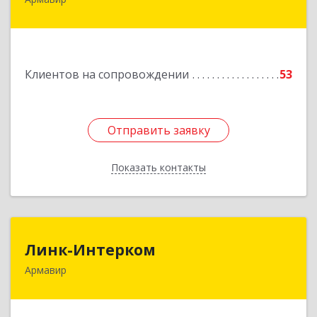
Подробнее
Клиентов на сопровождении
53
Отправить заявку
Отправить заявку
Показать контакты
Назад
Линк-Интерком
Линк-Интерком
Армавир
352930, Краснодарский край, г.о.город
Армавир, Армавир г, Каспарова ул, дом № 19,
пом.3