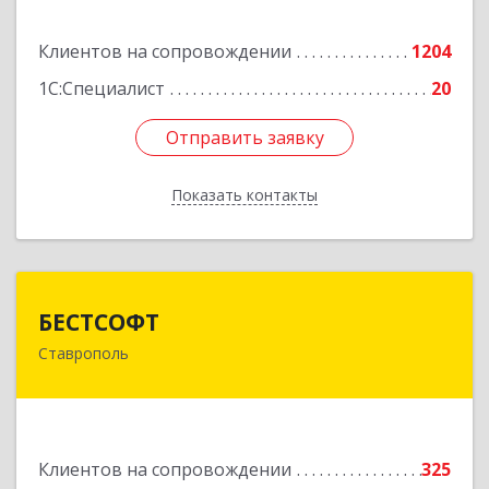
Подробнее
Клиентов на сопровождении
1204
1С:Специалист
20
Отправить заявку
Отправить заявку
Показать контакты
Назад
БЕСТСОФТ
БЕСТСОФТ
Ставрополь
355011, Ставропольский край, Ставрополь г,
45 Параллель ул, дом № 38, оф.151
Подробнее
Клиентов на сопровождении
325