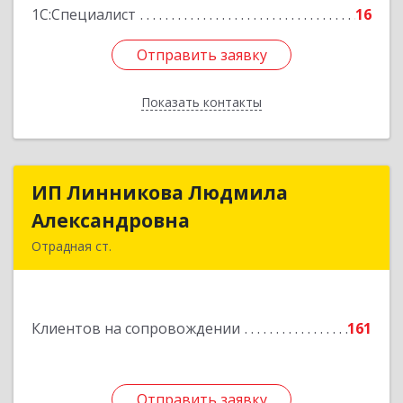
1С:Специалист
16
Отправить заявку
Отправить заявку
Показать контакты
Назад
ИП Линникова Людмила
ИП Линникова Людмила
Александровна
Александровна
Отрадная ст.
352290, Краснодарский край, Отрадненский р-
н, Отрадная ст-ца, Курортная ул, дом № 39Б
Клиентов на сопровождении
161
Подробнее
Отправить заявку
Отправить заявку