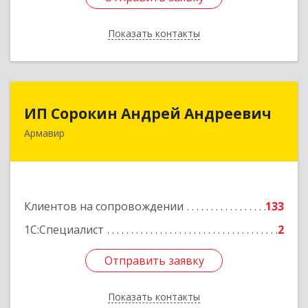
Показать контакты
Назад
ИП Сорокин Андрей Андреевич
ИП Сорокин Андрей Андреевич
Армавир
352900, Краснодарский край, Армавир г,
Ф.Энгельса ул, дом № 25, кв.309
Подробнее
Клиентов на сопровождении
133
1С:Специалист
2
Отправить заявку
Отправить заявку
Показать контакты
Назад