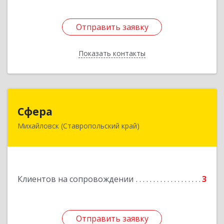
Отправить заявку
Отправить заявку
Показать контакты
Назад
Сфера
Сфера
Михайловск (Ставропольский край)
356240, Ставропольский край, Шпаковский р-
н, Михайловск г, Ленина ул, дом № 156/2,
пом.111
Подробнее
Клиентов на сопровождении
3
Отправить заявку
Отправить заявку