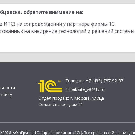
бцовске, обратите внимание на:
в ИТС) на сопровождении у партнера фирмы 1С.
стованных на внедрение технологий и решений системы
Телефон:
+7 (495) 737-92-57
льности
Email:
site_v8@1c.ru
 сайту
Отдел продаж:
г. Москва
,
улица
Селезнёвская, дом 21
© 2026 АО «Группа 1С» (правопреемник «1С»). Все права на сайт защищен