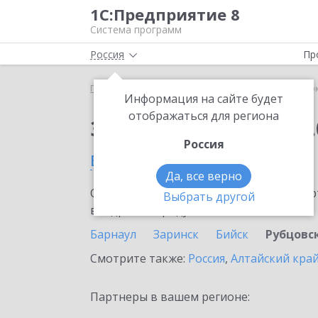
1С:Предприятие 8
Система программ
Россия
Пр
Главная
Сервисы ИТС
1С:Сверка 2.0
1С:Сверк
Информация на сайте будет
отображаться для региона
Заказать 1С:Сверка 2.
Россия
в Рубцовске
Да, все верно
Ознакомьтесь с информационными карт
Выбрать другой
внедрение продукта.
Барнаул
Заринск
Бийск
Рубцовс
Смотрите также:
Россия
,
Алтайский кра
Партнеры в вашем регионе: