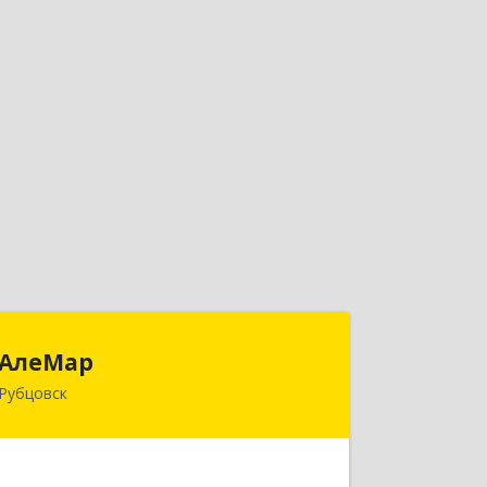
АлеМар
АлеМар
Рубцовск
658210, Алтайский край, Рубцовск г,
Комсомольская ул, дом № 80
Подробнее