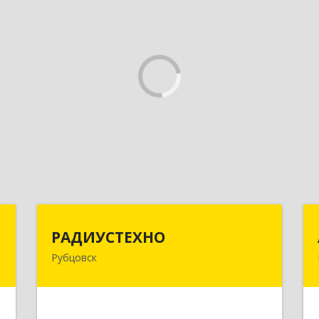
с
РАДИУСТЕХНО
РАДИУСТЕХНО
Рубцовск
,
658225, Алтайский край, Рубцовск г,
7
Ленина пр-кт, дом № 206, оф.427
е
Подробнее