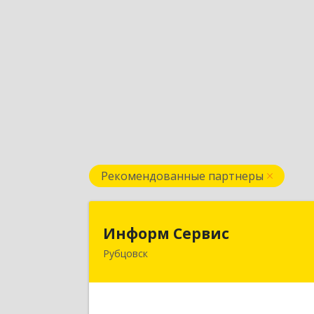
Рекомендованные партнеры
Информ Серви
Информ Сервис
Рубцовск
658204, Алтайский край, Рубцовск г
Алтайская ул, дом № 
Подробне