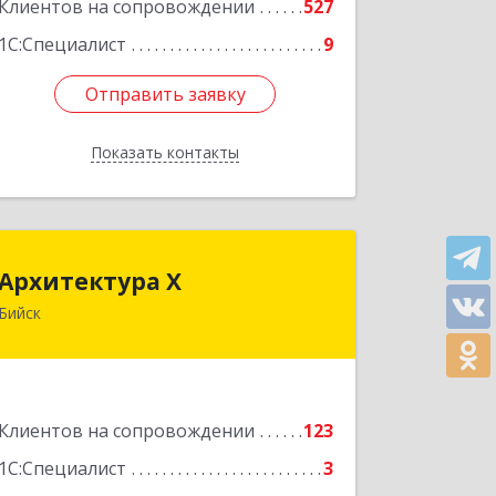
Клиентов на сопровождении
527
1С:Специалист
9
Отправить заявку
Отправить заявку
Показать контакты
Назад
Архитектура Х
Архитектура Х
Бийск
659300, Алтайский край, Бийск г,
Турусова ул, дом № 3
Подробнее
Клиентов на сопровождении
123
1С:Специалист
3