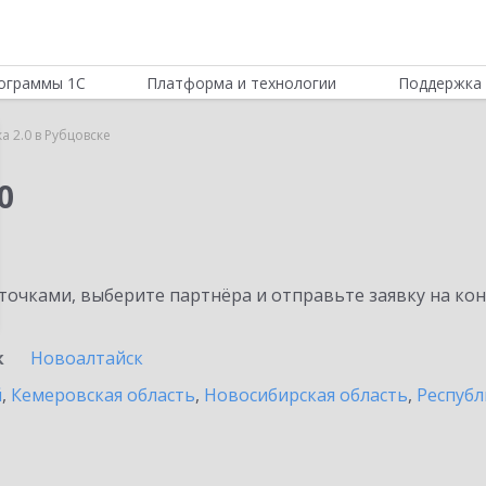
ограммы 1С
Платформа и технологии
Поддержка 
а 2.0 в Рубцовске
0
очками, выберите партнёра и отправьте заявку на ко
к
Новоалтайск
й
,
Кемеровская область
,
Новосибирская область
,
Республ