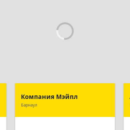
г
Компания Мэйпл
Компания Мэйпл
Барнаул
,
656038, Алтайский край, Барнаул г,
5
Комсомольский пр-кт, дом № 112
е
Подробнее