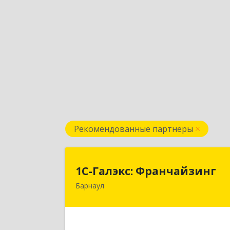
Рекомендованные партнеры
1С-Галэкс: Франчайзин
1С-Галэкс: Франчайзинг
Барнаул
656015, Алтайский край, Барнаул г
Деповская ул, дом № 7, каб.А-10
Подробне