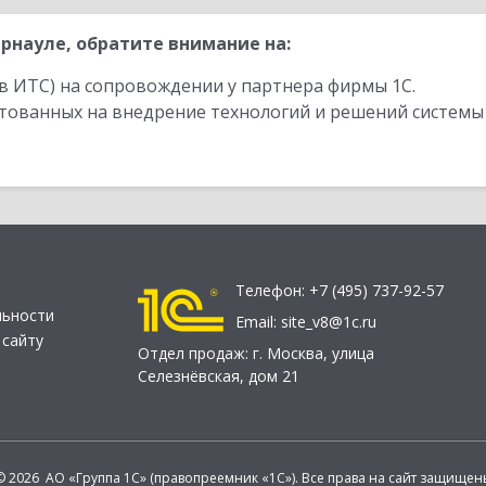
рнауле, обратите внимание на:
в ИТС) на сопровождении у партнера фирмы 1С.
стованных на внедрение технологий и решений системы
Телефон:
+7 (495) 737-92-57
льности
Email:
site_v8@1c.ru
 сайту
Отдел продаж:
г. Москва
,
улица
Селезнёвская, дом 21
© 2026 АО «Группа 1С» (правопреемник «1С»). Все права на сайт защищен