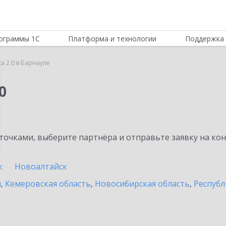
ограммы 1С
Платформа и технологии
Поддержка 
а 2.0 в Барнауле
0
очками, выберите партнёра и отправьте заявку на ко
к
Новоалтайск
й
,
Кемеровская область
,
Новосибирская область
,
Республ