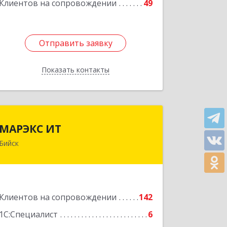
Клиентов на сопровождении
49
Подробнее
Отправить заявку
Отправить заявку
Показать контакты
Назад
МАРЭКС ИТ
МАРЭКС ИТ
Бийск
Алтайский край, Бийск г, Разина, дом
№ 94
Подробнее
Клиентов на сопровождении
142
1С:Специалист
6