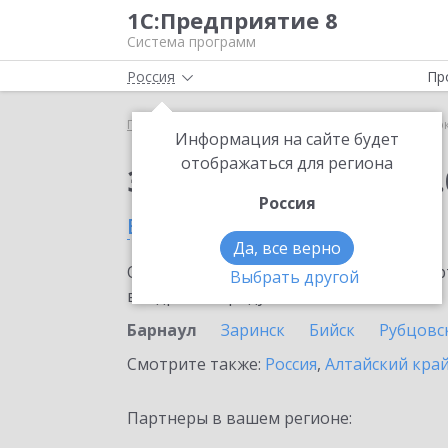
1С:Предприятие 8
Система программ
Россия
Пр
Главная
Сервисы ИТС
1С:Сверка 2.0
1С:Сверк
Информация на сайте будет
отображаться для региона
Заказать 1С:Сверка 2.
Россия
в Барнауле
Да, все верно
Ознакомьтесь с информационными карт
Выбрать другой
внедрение продукта.
Барнаул
Заринск
Бийск
Рубцовс
Смотрите также:
Россия
,
Алтайский кра
Партнеры в вашем регионе: