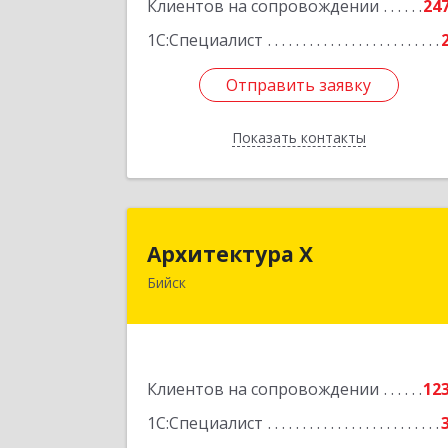
Клиентов на сопровождении
24
1С:Специалист
Отправить заявку
Отправить заявку
Показать контакты
Назад
Архитектура 
Архитектура Х
Бийск
659300, Алтайский край, Бийск г
Турусова ул, дом № 
Подробне
Клиентов на сопровождении
12
1С:Специалист