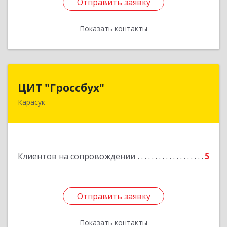
Отправить заявку
Отправить заявку
Показать контакты
Назад
ЦИТ "Гроссбух"
ЦИТ "Гроссбух"
Карасук
632861, Новосибирская обл, Карасукский р-н,
Карасук г, Сорокина ул, дом № 9, оф.3
Подробнее
Клиентов на сопровождении
5
Отправить заявку
Отправить заявку
Показать контакты
Назад