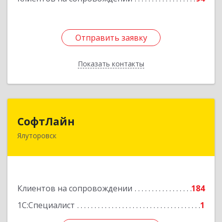
Отправить заявку
Отправить заявку
Показать контакты
Назад
СофтЛайн
СофтЛайн
Ялуторовск
627010, Тюменская обл, Ялуторовский р-н,
Ялуторовск г, Ленина ул, дом № 28
Подробнее
Клиентов на сопровождении
184
1С:Специалист
1