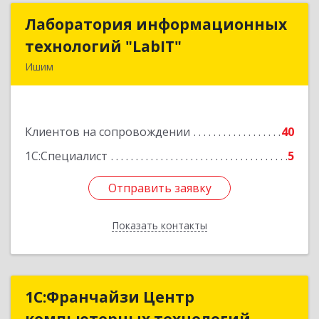
Лаборатория информационных
Лаборатория информационных
технологий "LabIT"
технологий "LabIT"
Ишим
627753, Тюменская обл, Ишимский р-н, Ишим г,
Ф.Энгельса ул, дом № 26
Клиентов на сопровождении
40
Подробнее
1С:Специалист
5
Отправить заявку
Отправить заявку
Показать контакты
Назад
1С:Франчайзи Центр
1С:Франчайзи Центр