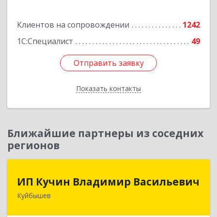
Подробнее
Клиентов на сопровождении
1242
1С:Специалист
49
Отправить заявку
Отправить заявку
Показать контакты
Назад
Ближайшие партнеры из соседних
регионов
ИП Кучин Владимир Васильевич
ИП Кучин Владимир Васильевич
Куйбышев
632387, Новосибирская обл, Куйбышев г,
Тургенева ул, дом № 4