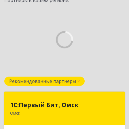
Партнеры в вашем регионе:
Рекомендованные партнеры
1С:Первый Бит, Омск
1С:Первый Бит, Омск
Омск
644099, Омская обл, Омск г, Гагарина ул, дом №
14, оф.208