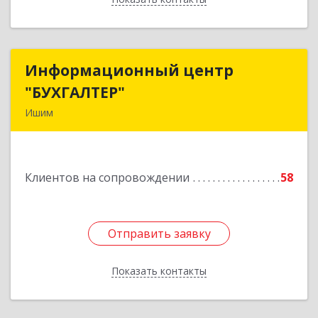
Информационный центр
Информационный центр
"БУХГАЛТЕР"
"БУХГАЛТЕР"
Ишим
627750, Тюменская обл, Ишим г, Советская ул,
дом № 16
Клиентов на сопровождении
58
Подробнее
Отправить заявку
Отправить заявку
Показать контакты
Назад