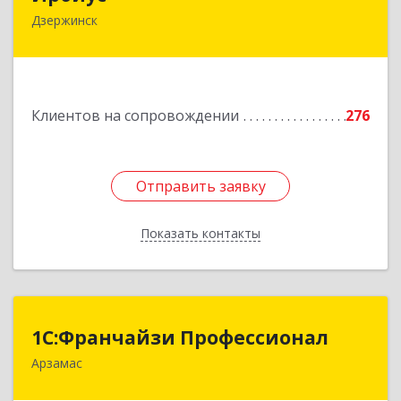
Дзержинск
606016, Нижегородская обл, Дзержинск г,
Студенческая ул, дом № 30
Подробнее
Клиентов на сопровождении
276
Отправить заявку
Отправить заявку
Показать контакты
Назад
1С:Франчайзи Профессионал
1С:Франчайзи Профессионал
Арзамас
607227, Нижегородская обл, Арзамас г, Кирова
ул, дом № 56, кв.6