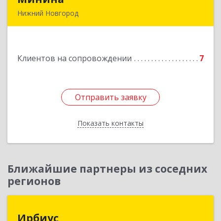
Нижний Новгород
603005, Нижегородская обл, Нижний Новгород
г, Ульянова ул, дом № 26/11, пом.7, оф.28а
Клиентов на сопровождении
7
Подробнее
Отправить заявку
Отправить заявку
Показать контакты
Назад
Ближайшие партнеры из соседних
регионов
Ирбиус
Ирбиус