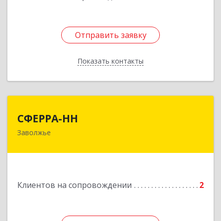
Отправить заявку
Отправить заявку
Показать контакты
Назад
СФЕРРА-НН
СФЕРРА-НН
Заволжье
Подробнее
Клиентов на сопровождении
2