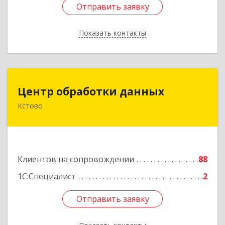
Отправить заявку
Отправить заявку
Показать контакты
Назад
Центр обработки данных
Центр обработки данных
Кстово
607650, Нижегородская обл, Кстово г, Победы
пр-кт, дом № 14
Подробнее
Клиентов на сопровождении
88
1С:Специалист
2
Отправить заявку
Отправить заявку