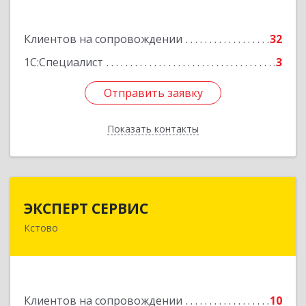
Подробнее
Клиентов на сопровождении
32
1С:Специалист
3
Отправить заявку
Отправить заявку
Показать контакты
Назад
ЭКСПЕРТ СЕРВИС
ЭКСПЕРТ СЕРВИС
Кстово
Подробнее
Клиентов на сопровождении
10