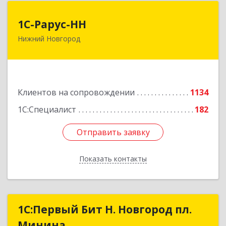
1С-Рарус-НН
1С-Рарус-НН
Нижний Новгород
603093, Нижегородская обл, г.о. город Нижний
Новгород, Нижний Новгород г, Родионова ул,
дом № 192, корпус 2, этаж 7, пом.1
Подробнее
Клиентов на сопровождении
1134
1С:Специалист
182
Отправить заявку
Отправить заявку
Показать контакты
Назад
1С:Первый Бит Н. Новгород пл.
1С:Первый Бит Н. Новгород пл.
Минина
Минина