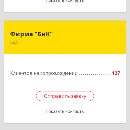
Показать контакты
Назад
Фирма "БиК"
Фирма "БиК"
Бор
606440, Нижегородская обл, Бор г, Советская
ул, дом № 11
Подробнее
Клиентов на сопровождении
127
Отправить заявку
Отправить заявку
Показать контакты
Назад