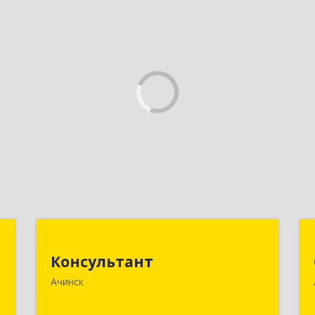
к
Консультант
Консультант
,
662159, Красноярский край, Ачинск г,
Ачинск
8
Юго-Восточный район, дом № 21А