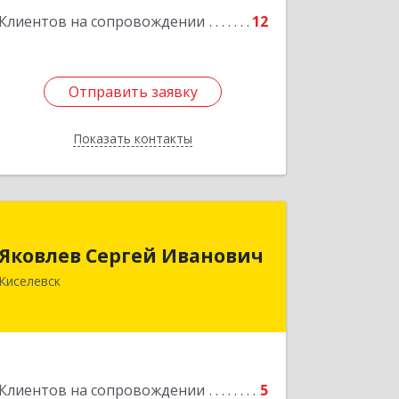
Клиентов на сопровождении
12
Отправить заявку
Отправить заявку
Показать контакты
Назад
Яковлев Сергей Иванович
Яковлев Сергей Иванович
650002, Кемеровская обл, г.Кемерово,
Киселевск
пр-т Шахтеров, дом № 90, кв.104
Подробнее
Клиентов на сопровождении
5