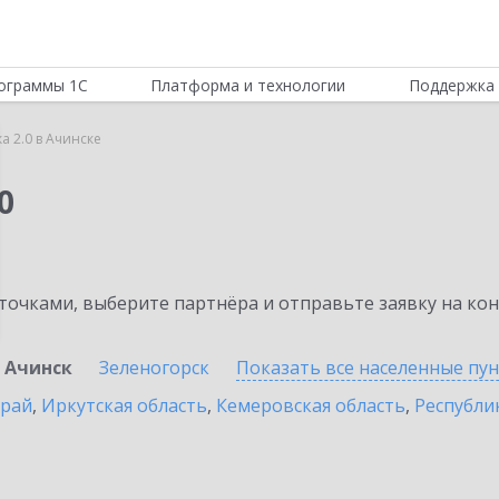
ограммы 1С
Платформа и технологии
Поддержка 
а 2.0 в Ачинске
0
очками, выберите партнёра и отправьте заявку на ко
Ачинск
Зеленогорск
Показать все населенные
пу
край
,
Иркутская область
,
Кемеровская область
,
Республик