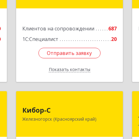
пом.4
,
ы
Подробнее
2
0
Клиентов на сопровождении
687
е
0
1С:Специалист
20
Отправить заявку
Отправить заявку
Показать контакты
Назад
Н
Кибор-С
Кибор-С
,
662973, Красноярский край,
Железногорск (Красноярский край)
а
Железногорск г, Белорусская ул, дом
3
№ 30 Б, пом.16