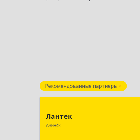
Рекомендованные партнеры
Ланте
Лантек
662153, Красноярский край, Ачинск г
Ачинск
Декабристов ул, дом № 5