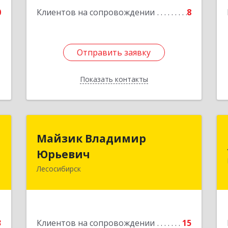
е
0
Клиентов на сопровождении
8
Отправить заявку
Отправить заявку
Показать контакты
Назад
й
Майзик Владимир
Майзик Владимир
ч
Юрьевич
Юрьевич
Лесосибирск
,
Подробнее
,
3
е
3
Клиентов на сопровождении
15