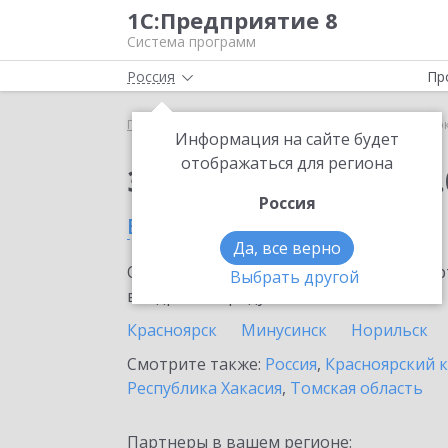
1С:Предприятие 8
Система программ
Россия
Пр
Главная
Сервисы ИТС
1С:Сверка 2.0
1С:Сверк
Информация на сайте будет
отображаться для региона
Заказать 1С:Сверка 2.
Россия
в Ачинске
Да, все верно
Ознакомьтесь с информационными карт
Выбрать другой
внедрение продукта.
Красноярск
Минусинск
Норильск
Смотрите также:
Россия
,
Красноярский 
Республика Хакасия
,
Томская область
Партнеры в вашем регионе: