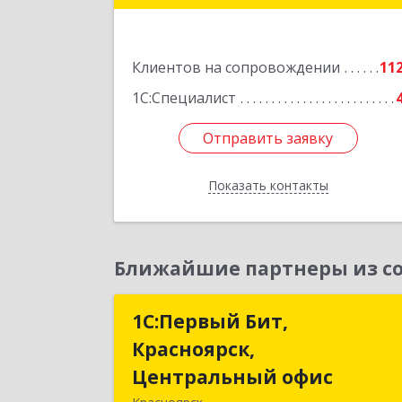
Подробне
Клиентов на сопровождении
11
1С:Специалист
Отправить заявку
Отправить заявку
Показать контакты
Назад
Ближайшие партнеры из со
1С:Первый Бит,
1С:Первый Бит
Красноярск,
Красноярск
Центральный офис
Центральный офи