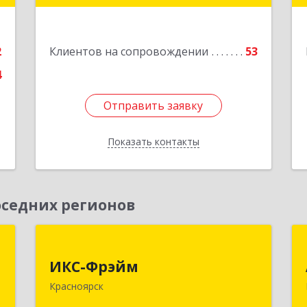
е
Подробнее
2
Клиентов на сопровождении
53
4
Отправить заявку
Отправить заявку
Показать контакты
Назад
седних регионов
,
ИКС-Фрэйм
,
ИКС-Фрэйм
660077, Красноярский край,
с
Красноярск
Красноярск г, Батурина ул, дом № 32,