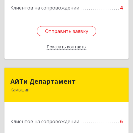
Клиентов на сопровождении
4
Отправить заявку
Отправить заявку
Показать контакты
Назад
АйТи Департамент
АйТи Департамент
Камышин
403882, Волгоградская обл, Камышин г,
Пролетарская ул, дом № 10/1
Подробнее
Клиентов на сопровождении
6