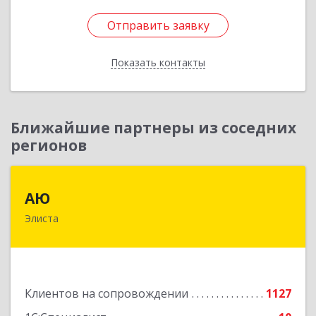
Отправить заявку
Отправить заявку
Показать контакты
Назад
Ближайшие партнеры из соседних
регионов
АЮ
АЮ
Элиста
358009, Калмыкия Респ, Элиста г, А.С.Пушкина
ул, дом № 20, оф.407
Подробнее
Клиентов на сопровождении
1127