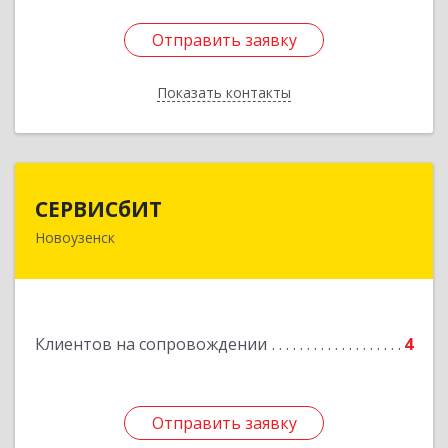
Отправить заявку
Отправить заявку
Показать контакты
Назад
СЕРВИСбИТ
СЕРВИСбИТ
Новоузенск
413 360, Саратовская обл, Новоузенский р-н,
г.Новоузенск, ул. Революции, д.29
Подробнее
Клиентов на сопровождении
4
Отправить заявку
Отправить заявку