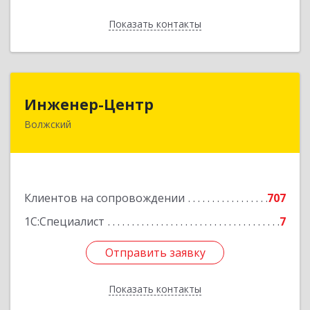
Показать контакты
Назад
Инженер-Центр
Инженер-Центр
Волжский
404120, Волгоградская обл, Волжский г, им
генерала Карбышева ул, дом № 76
Подробнее
Клиентов на сопровождении
707
1С:Специалист
7
Отправить заявку
Отправить заявку
Показать контакты
Назад