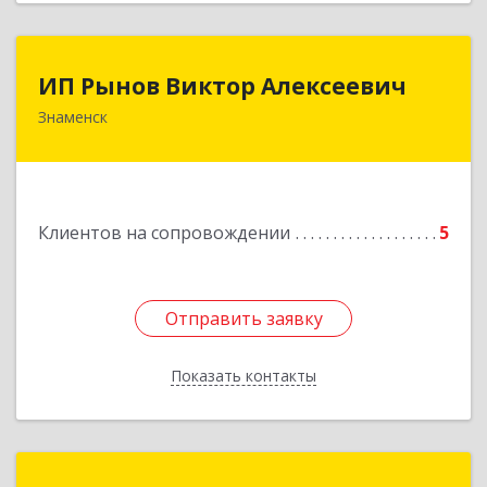
ИП Рынов Виктор Алексеевич
ИП Рынов Виктор Алексеевич
Знаменск
Подробнее
Клиентов на сопровождении
5
Отправить заявку
Отправить заявку
Показать контакты
Назад
ТехноМастер