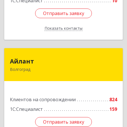
1С:Специалист
10
Отправить заявку
Отправить заявку
Показать контакты
Назад
Айлант
Айлант
Волгоград
400001, Волгоградская обл, Волгоград г, им
Канунникова ул, дом № 11А
Подробнее
Клиентов на сопровождении
824
1С:Специалист
159
Отправить заявку
Отправить заявку