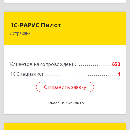
1С-РАРУС Пилот
1С-РАРУС Пилот
Астрахань
414024, Астраханская обл, Астрахань г,
Бакинская ул, корпус 78, пом.28, КОМ. 31
Подробнее
Клиентов на сопровождении
658
1С:Специалист
4
Отправить заявку
Отправить заявку
Показать контакты
Назад