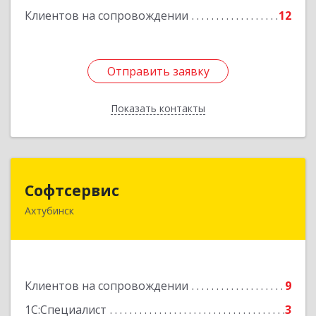
Клиентов на сопровождении
12
Подробнее
Отправить заявку
Отправить заявку
Показать контакты
Назад
Софтсервис
Софтсервис
Ахтубинск
416500, Астраханская обл, Ахтубинский р-н,
Ахтубинск г, Ленина ул, дом № 57
Подробнее
Клиентов на сопровождении
9
1С:Специалист
3