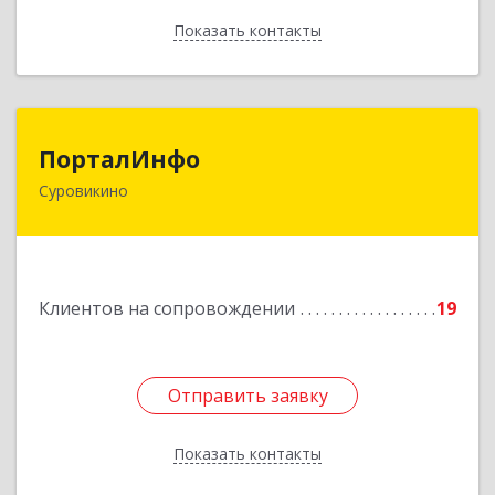
Показать контакты
Назад
ПорталИнфо
ПорталИнфо
Суровикино
404414, г.Суровкино Волгоградской обл. ул. 1-й
мкр д.21 кв 9
Подробнее
Клиентов на сопровождении
19
Отправить заявку
Отправить заявку
Показать контакты
Назад