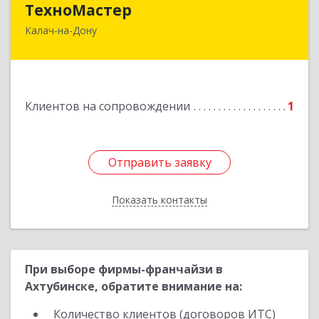
ТехноМастер
Калач-на-Дону
404503, Волгоградская обл, Калач-на-Дону г,
Пархоменко ул, дом № 4, кв. 56
Подробнее
Клиентов на сопровождении
1
Отправить заявку
Отправить заявку
Показать контакты
Назад
При выборе фирмы-франчайзи в
Ахтубинске, обратите внимание на:
Количество клиентов (договоров ИТС)