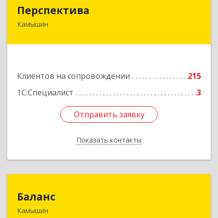
Перспектива
Перспектива
Камышин
403850, Волгоградская обл, Камышин г,
Леонова ул, дом № 26
Подробнее
Клиентов на сопровождении
215
1С:Специалист
3
Отправить заявку
Отправить заявку
Показать контакты
Назад
Баланс
Баланс
Камышин
403876, Волгоградская обл, г.о. город Камышин,