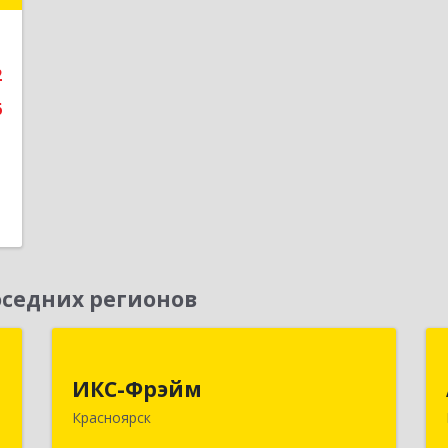
е
2
6
седних регионов
,
ИКС-Фрэйм
,
ИКС-Фрэйм
660077, Красноярский край,
с
Красноярск
Красноярск г, Батурина ул, дом № 32,