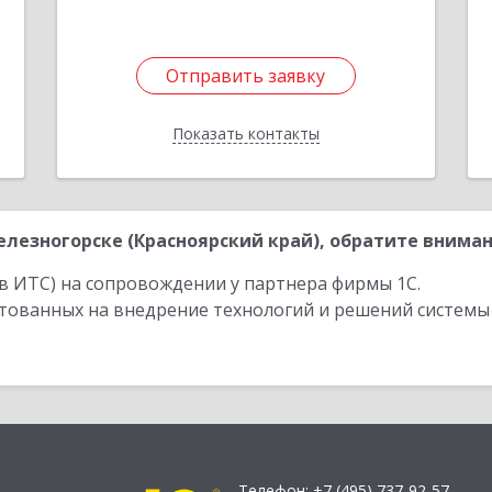
Отправить заявку
Отправить заявку
Показать контакты
Назад
езногорске (Красноярский край), обратите вниман
в ИТС) на сопровождении у партнера фирмы 1С.
стованных на внедрение технологий и решений системы
Телефон:
+7 (495) 737-92-57