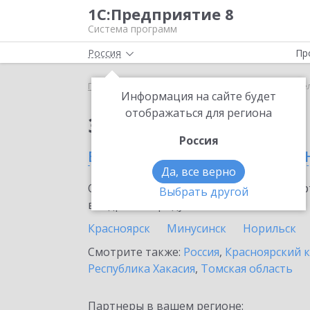
1С:Предприятие 8
Система программ
Россия
Пр
Главная
Сервисы ИТС
1C-Store
1C-Store в Ж
Информация на сайте будет
отображаться для региона
Заказать 1C-Store
Россия
в Железногорске (Крас
Да, все верно
Ознакомьтесь с информационными карт
Выбрать другой
внедрение продукта.
Красноярск
Минусинск
Норильск
Смотрите также:
Россия
,
Красноярский 
Республика Хакасия
,
Томская область
Партнеры в вашем регионе: