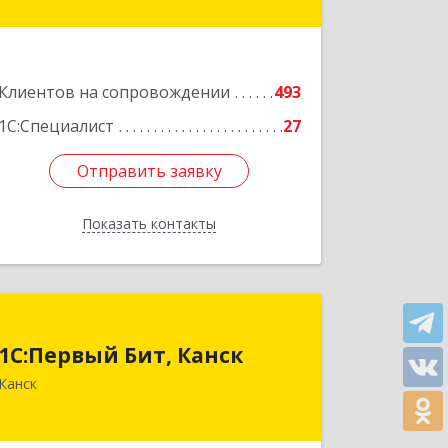
оф.220
Подробнее
Клиентов на сопровождении
493
1С:Специалист
27
Отправить заявку
Отправить заявку
Показать контакты
Назад
1С:Первый Бит, Канск
1С:Первый Бит, Канск
663600, Красноярский край, Канск г,
Канск
30 лет ВЛКСМ ул, дом № 20, пом.25
Подробнее