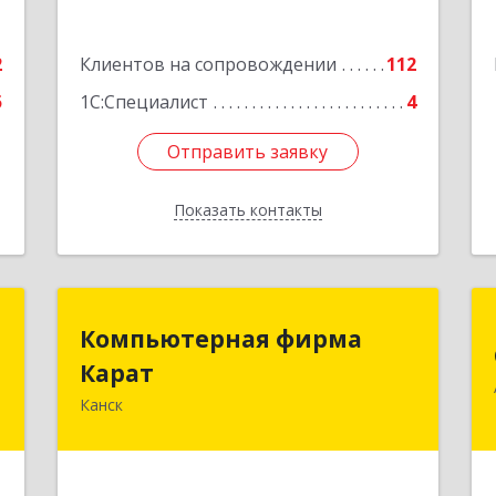
е
2
Клиентов на сопровождении
112
5
1С:Специалист
4
Отправить заявку
Отправить заявку
Показать контакты
Назад
т
Компьютерная фирма
Компьютерная фирма
Карат
Карат
,
А
Канск
663600, Красноярский край, Канск г,
Пролетарская ул, дом № 34
е
Подробнее