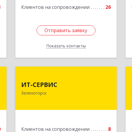
3
Клиентов на сопровождении
26
Отправить заявку
Отправить заявку
Показать контакты
Назад
а
ИТ-СЕРВИС
а
ИТ-СЕРВИС
663690, Красноярский край,
Зеленогорск
Зеленогорск г, Гагарина ул, дом № 34
,
,
Подробнее
7
е
0
Клиентов на сопровождении
8