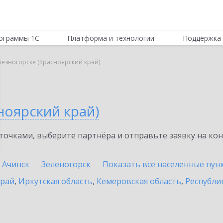
ограммы 1С
Платформа и технологии
Поддержка 
елезногорске (Красноярский край)
ноярский край)
очками, выберите партнёра и отправьте заявку на ко
Ачинск
Зеленогорск
Показать все населенные
пун
край
,
Иркутская область
,
Кемеровская область
,
Республик