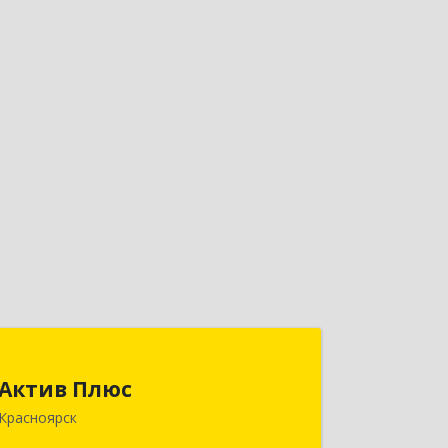
Актив Плюс
Актив Плюс
660017, Красноярский край,
Красноярск
Красноярск г, Обороны ул, дом № 3,