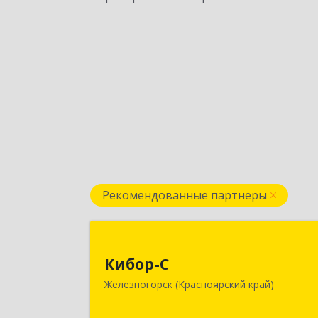
Рекомендованные партнеры
Кибор-
Кибор-С
662973, Красноярский край
Железногорск (Красноярский край)
Железногорск г, Белорусская ул, до
№ 30 Б, пом.1