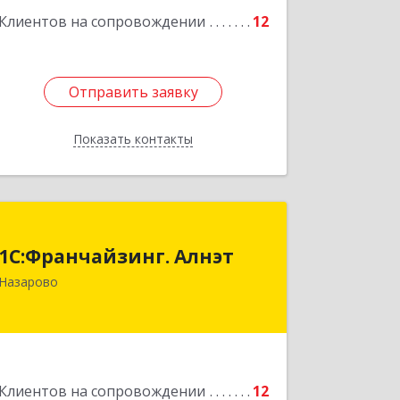
Клиентов на сопровождении
12
Отправить заявку
Отправить заявку
Показать контакты
Назад
1С:Франчайзинг. Алнэт
1С:Франчайзинг. Алнэт
662200, Красноярский край, Назарово
Назарово
г, Борисенко ул, дом № 11
Подробнее
Клиентов на сопровождении
12