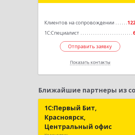
Подробне
Клиентов на сопровождении
12
1С:Специалист
Отправить заявку
Отправить заявку
Показать контакты
Назад
Ближайшие партнеры из со
1С:Первый Бит,
1С:Первый Бит
Красноярск,
Красноярск
Центральный офис
Центральный офи