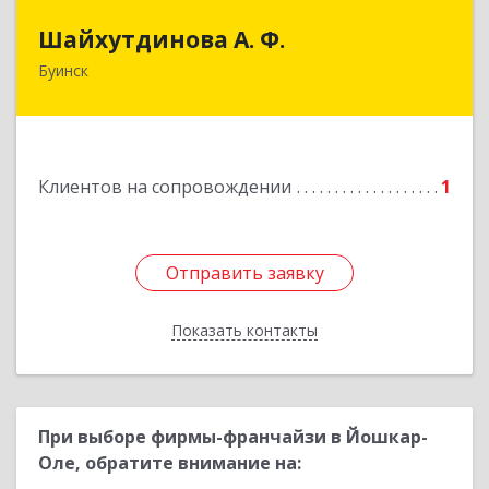
Шайхутдинова А. Ф.
Шайхутдинова А. Ф.
Буинск
РТ, г.Буинск, ул.Р.Люксембург, д.144Б
Подробнее
Клиентов на сопровождении
1
Отправить заявку
Отправить заявку
Показать контакты
Назад
При выборе фирмы-франчайзи в Йошкар-
Оле, обратите внимание на: