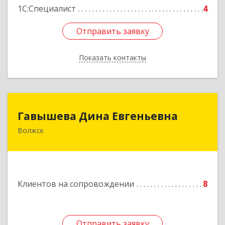
1С:Специалист
4
Отправить заявку
Отправить заявку
Показать контакты
Назад
Гавышева Дина Евгеньевна
Гавышева Дина Евгеньевна
Волжск
Подробнее
Клиентов на сопровождении
8
Отправить заявку
Отправить заявку