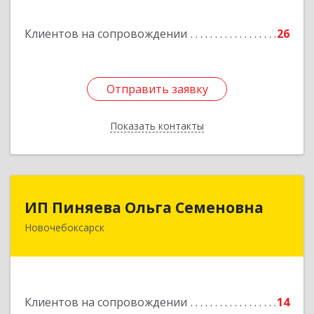
Подробнее
Клиентов на сопровождении
26
Отправить заявку
Отправить заявку
Показать контакты
Назад
ИП Пиняева Ольга Семеновна
ИП Пиняева Ольга Семеновна
Новочебоксарск
429965, Чувашская Республика - Чувашия,
Новочебоксарск г, Пионерская ул, дом № 2,
корпус 2, кв.141
Подробнее
Клиентов на сопровождении
14