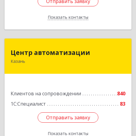
Отправить заявку
Отправить заявку
Показать контакты
Назад
Центр автоматизации
Центр автоматизации
Казань
420133, Татарстан Респ, Казань г, Ямашева пр-
кт, дом № 92
Подробнее
Клиентов на сопровождении
840
1С:Специалист
83
Отправить заявку
Отправить заявку
Показать контакты
Назад