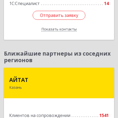
1С:Специалист
14
Отправить заявку
Отправить заявку
Показать контакты
Назад
Ближайшие партнеры из соседних
регионов
АЙТАТ
АЙТАТ
Казань
420097, Татарстан Респ, г.о. город Казань,
Казань г, Лейтенанта Шмидта ул, дом № 35А,
пом.203
Подробнее
Клиентов на сопровождении
1541