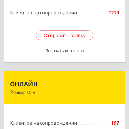
Подробнее
Клиентов на сопровождении
1210
Отправить заявку
Отправить заявку
Показать контакты
Назад
ОНЛАЙН
ОНЛАЙН
Йошкар-Ола
424000, Марий Эл Респ, Йошкар-Ола г,
Комсомольская ул, дом № 132, пом.III
Подробнее
Клиентов на сопровождении
197