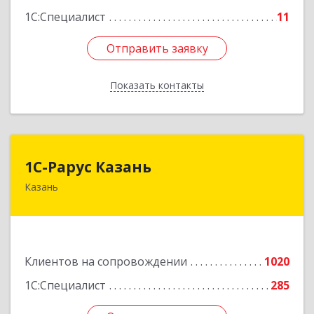
1С:Специалист
11
Отправить заявку
Отправить заявку
Показать контакты
Назад
1С-Рарус Казань
1С-Рарус Казань
Казань
420088, Татарстан Респ, Казань г, Победы пр-
кт, дом № 159
Подробнее
Клиентов на сопровождении
1020
1С:Специалист
285