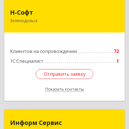
Н-Софт
Н-Софт
Зеленодольск
422521, Татарстан Респ (Татарстан),
Зеленодольский р-н, Зеленодольск г,
Универсиады ул, дом № 1
Подробнее
Клиентов на сопровождении
72
1С:Специалист
1
Отправить заявку
Отправить заявку
Показать контакты
Назад
Информ Сервис
Информ Сервис