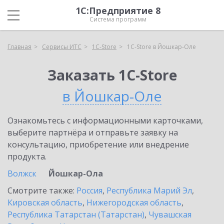
1С:Предприятие 8
Система программ
Главная
Сервисы ИТС
1C-Store
1C-Store в Йошкар-Оле
Заказать 1C-Store
в Йошкар-Оле
Ознакомьтесь с информационными карточками,
выберите партнёра и отправьте заявку на
консультацию, приобретение или внедрение
продукта.
Волжск
Йошкар-Ола
Смотрите также:
Россия
,
Республика Марий Эл
,
Кировская область
,
Нижегородская область
,
Республика Татарстан (Татарстан)
,
Чувашская