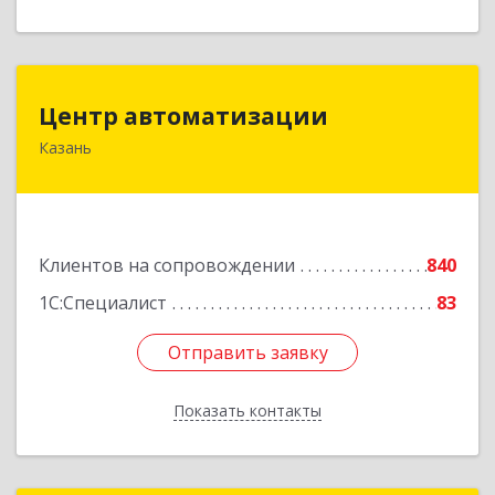
Центр автоматизации
Центр автоматизации
Казань
420133, Татарстан Респ, Казань г, Ямашева пр-
кт, дом № 92
Подробнее
Клиентов на сопровождении
840
1С:Специалист
83
Отправить заявку
Отправить заявку
Показать контакты
Назад