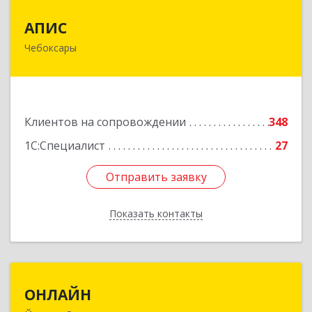
АПИС
АПИС
Чебоксары
428001, Чувашская Республика - Чувашия,
Чебоксары г, Максима Горького пр-кт, дом №
10, пом.9
Подробнее
Клиентов на сопровождении
348
1С:Специалист
27
Отправить заявку
Отправить заявку
Показать контакты
Назад
ОНЛАЙН
ОНЛАЙН