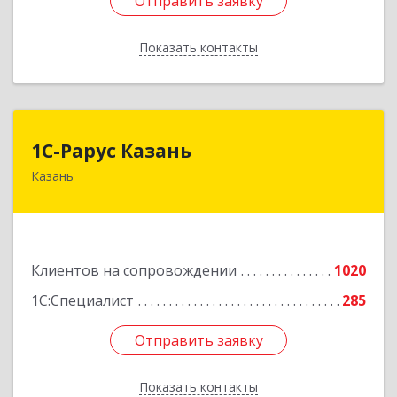
Отправить заявку
Отправить заявку
Показать контакты
Назад
1С-Рарус Казань
1С-Рарус Казань
Казань
420088, Татарстан Респ, Казань г, Победы пр-
кт, дом № 159
Подробнее
Клиентов на сопровождении
1020
1С:Специалист
285
Отправить заявку
Отправить заявку
Показать контакты
Назад