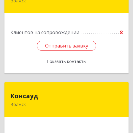
Волжск
Подробнее
Клиентов на сопровождении
8
Отправить заявку
Отправить заявку
Показать контакты
Назад
Консауд
Консауд
Волжск
425005, Марий Эл респ, Волжск г, Пролетарская
ул, дом 4А, офис 21
Подробнее