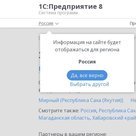
1С:Предприятие 8
Система программ
Россия
Пр
Главная
Сервисы ИТС
1C-Store
1C-Store в В
Информация на сайте будет
отображаться для региона
Заказать 1C-Store
Россия
в Вилюйске
Да, все верно
Ознакомьтесь с информационными карт
Выбрать другой
внедрение продукта.
Мирный (Республика Саха (Якутия))
Н
Смотрите также:
Россия
,
Республика Сах
Магаданская область
,
Хабаровский край
Партнеры в вашем регионе: