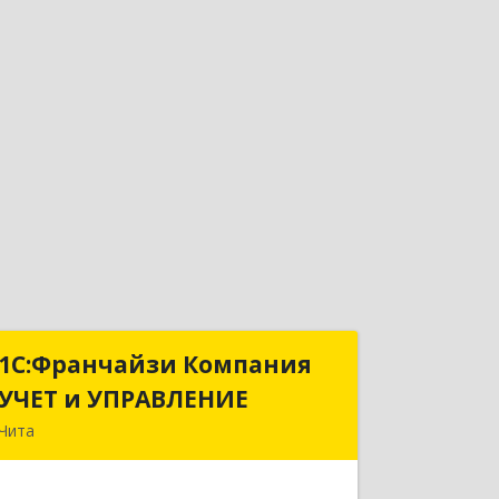
1С:Франчайзи Компания
1С:Франчайзи Компания
УЧЕТ и УПРАВЛЕНИЕ
УЧЕТ и УПРАВЛЕНИЕ
Чита
672038, Забайкальский край, Чита г,
Нагорная ул, дом № 81а, пом.1