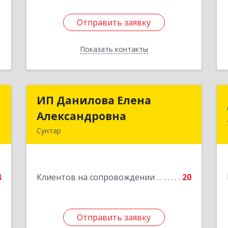
Отправить заявку
Отправить заявку
Показать контакты
Назад
м
ИП Данилова Елена
ИП Данилова Елена
ч
Александровна
Александровна
Сунтар
,
Подробнее
2
4
Клиентов на сопровождении
20
е
Отправить заявку
Отправить заявку