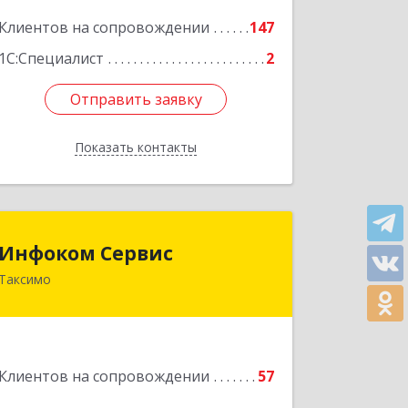
Клиентов на сопровождении
147
Подробнее
1С:Специалист
2
Отправить заявку
Отправить заявку
Показать контакты
Назад
Инфоком Сервис
Инфоком Сервис
Таксимо
671560, Республика Бурятия, Муйский
р-н, пгт. Таксимо, ул.
Железнодорожников, дом 14
Подробнее
Клиентов на сопровождении
57