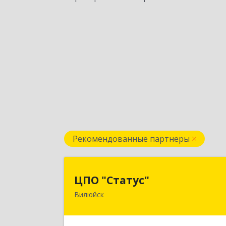
Рекомендованные партнеры
ЦПО "Статус
ЦПО "Статус"
Вилюйск
677000, Саха /Якутия/ Респ, Якутск г
Ленина пр-кт, дом № 1, оф.42