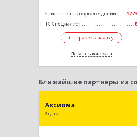
Подробне
Клиентов на сопровождении
127
1С:Специалист
Отправить заявку
Отправить заявку
Показать контакты
Назад
Ближайшие партнеры из со
Аксиом
Аксиома
Якутск
677000, Саха /Якутия/ Респ, Якутск г
Чиряева ул, дом № 1, кв.1