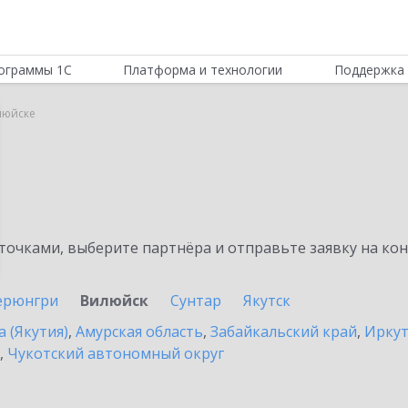
ограммы 1С
Платформа и технологии
Поддержка 
илюйске
очками, выберите партнёра и отправьте заявку на ко
ерюнгри
Вилюйск
Сунтар
Якутск
а (Якутия)
,
Амурская область
,
Забайкальский край
,
Иркут
,
Чукотский автономный округ