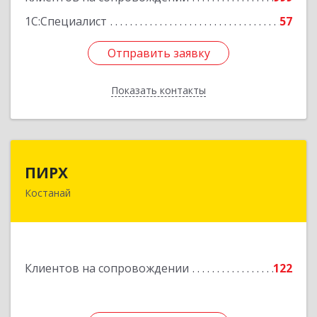
1С:Специалист
57
Отправить заявку
Отправить заявку
Показать контакты
Назад
ПИРХ
ПИРХ
Костанай
Республика Казахстан, Костанайская область,
г.Костанай, ул Победы, дом № 70, каб. 7
Подробнее
Клиентов на сопровождении
122