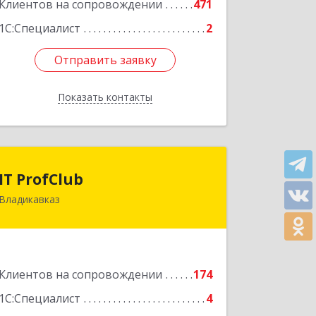
Клиентов на сопровождении
471
1С:Специалист
2
Отправить заявку
Отправить заявку
Показать контакты
Назад
IT ProfClub
IT ProfClub
Владикавказ
362045, Северная Осетия - Алания
Респ, Владикавказ г, Международная
ул, дом № 2 "А", этаж 5, каб.507
Подробнее
Клиентов на сопровождении
174
1С:Специалист
4