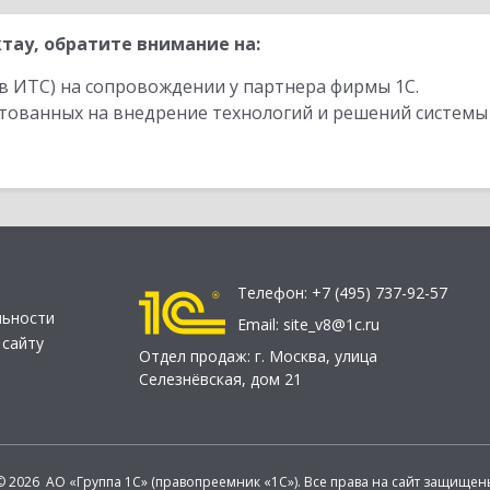
тау, обратите внимание на:
в ИТС) на сопровождении у партнера фирмы 1С.
стованных на внедрение технологий и решений системы
Телефон:
+7 (495) 737-92-57
льности
Email:
site_v8@1c.ru
 сайту
Отдел продаж:
г. Москва
,
улица
Селезнёвская, дом 21
© 2026 АО «Группа 1С» (правопреемник «1С»). Все права на сайт защищен