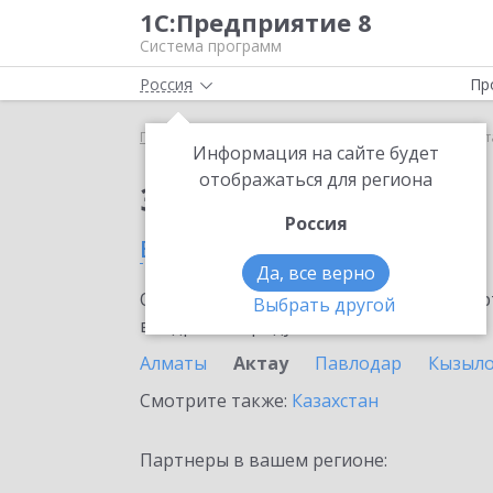
1С:Предприятие 8
Система программ
Россия
Пр
Главная
Сервисы ИТС
1C-Store
1C-Store в Акт
Информация на сайте будет
отображаться для региона
Заказать 1C-Store
Россия
в Актау
Да, все верно
Ознакомьтесь с информационными карт
Выбрать другой
внедрение продукта.
Алматы
Актау
Павлодар
Кызыл
Смотрите также:
Казахстан
Партнеры в вашем регионе: