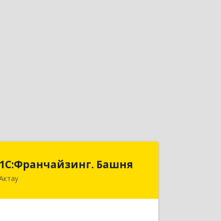
1С:Франчайзинг. Башня
1С:Франчайзинг. Башня
Актау
РК, Мангистауская обл., г. Актау, 2
микрорайон, здание 47 Б "Сункар",
офис 414