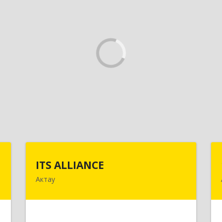
с
ITS ALLIANCE
ITS ALLIANCE
Актау
я
г. Актау, 9 мкр, 28 дом, 7 офис
,
"
Подробнее