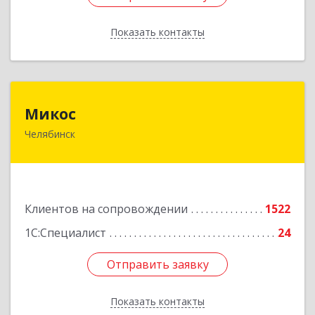
Показать контакты
Назад
Микос
Микос
Челябинск
454126, Челябинская обл, Челябинск г,
Энтузиастов ул, дом № 28, корпус А, этаж 1
Подробнее
Клиентов на сопровождении
1522
1С:Специалист
24
Отправить заявку
Отправить заявку
Показать контакты
Назад