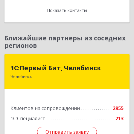
Показать контакты
Назад
Ближайшие партнеры из соседних
регионов
1С:Первый Бит, Челябинск
1С:Первый Бит, Челябинск
Челябинск
454084, Челябинская обл, Челябинск г,
Каслинская ул, дом № 77, оф.109
Подробнее
Клиентов на сопровождении
2955
1С:Специалист
213
Отправить заявку
Отправить заявку