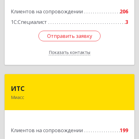
Подробнее
Клиентов на сопровождении
206
1С:Специалист
3
Отправить заявку
Отправить заявку
Показать контакты
Назад
ИТС
ИТС
Миасс
456300, Челябинская обл, Миасс г, Романенко
ул, дом № 50б
Подробнее
Клиентов на сопровождении
199