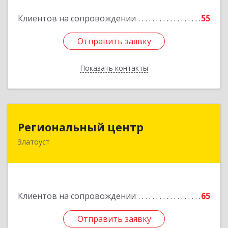
Подробнее
Клиентов на сопровождении
55
Отправить заявку
Отправить заявку
Показать контакты
Назад
Региональный центр
Региональный центр
Златоуст
456227, Челябинская обл, Златоуст г, Мира пр-
кт, дом № 21
Подробнее
Клиентов на сопровождении
65
Отправить заявку
Отправить заявку