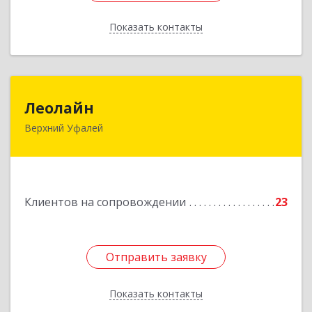
Показать контакты
Назад
Леолайн
Леолайн
Верхний Уфалей
456800, Челябинская обл, Верхний Уфалей г,
Ленина ул, дом № 147
Подробнее
Клиентов на сопровождении
23
Отправить заявку
Отправить заявку
Показать контакты
Назад