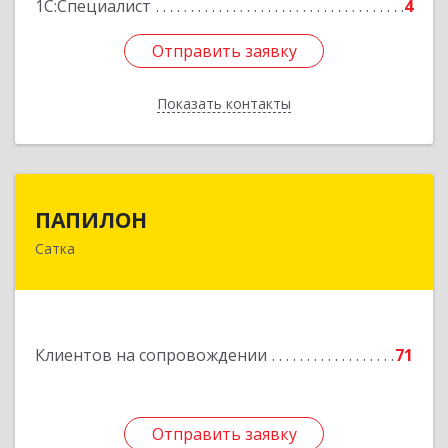
1С:Специалист
4
Отправить заявку
Отправить заявку
Показать контакты
Назад
ПАПИЛОН
ПАПИЛОН
Сатка
456910, Челябинская обл, Саткинский р-н, г
Сатка, ул Индустриальная, д.18
Подробнее
Клиентов на сопровождении
71
Отправить заявку
Отправить заявку