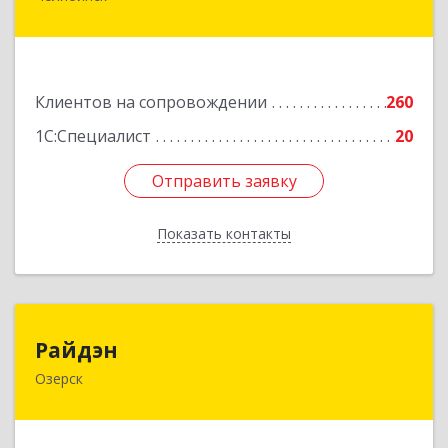
ул, дом № 15А, пом.51
Подробнее
Клиентов на сопровождении
260
1С:Специалист
20
Отправить заявку
Отправить заявку
Показать контакты
Назад
Райдэн
Райдэн
Озерск
456783, Челябинская обл, Озерск г, Ленина пр-
кт, дом № 90