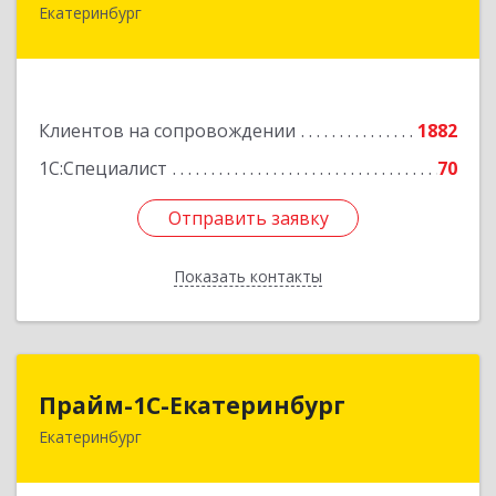
Екатеринбург
620102, Свердловская обл, Екатеринбург г,
Фурманова ул, дом № 124
Подробнее
Клиентов на сопровождении
1882
1С:Специалист
70
Отправить заявку
Отправить заявку
Показать контакты
Назад
Прайм-1С-Екатеринбург
Прайм-1С-Екатеринбург
Екатеринбург
620142, Свердловская обл, Екатеринбург г, 8
Марта ул, дом № 49, оф.609