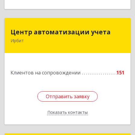
Центр автоматизации учета
Центр автоматизации учета
Ирбит
623854, Свердловская обл, Ирбит г, Маршала
Жукова ул, дом № 3, кв.28
Подробнее
Клиентов на сопровождении
151
Отправить заявку
Отправить заявку
Показать контакты
Назад