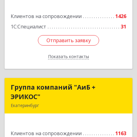
Подробнее
Клиентов на сопровождении
1426
1С:Специалист
31
Отправить заявку
Отправить заявку
Показать контакты
Назад
Группа компаний "АиБ +
Группа компаний "АиБ +
ЭРИКОС"
ЭРИКОС"
Екатеринбург
620075, Свердловская обл, Екатеринбург г,
Луначарского ул, дом № 81, оф.1008
Клиентов на сопровождении
1163
Подробнее