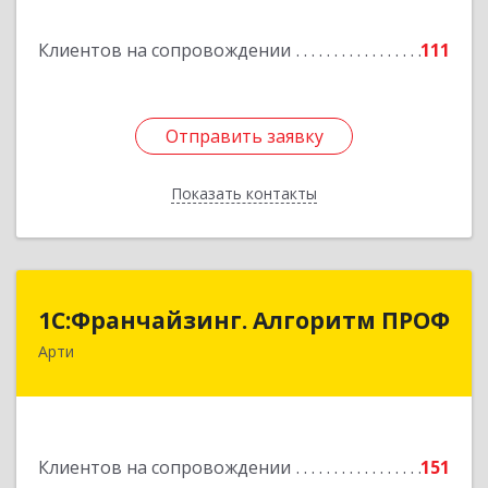
Клиентов на сопровождении
111
Подробнее
Отправить заявку
Отправить заявку
Показать контакты
Назад
1С:Франчайзинг. Алгоритм ПРОФ
1С:Франчайзинг. Алгоритм ПРОФ
Арти
623340, Свердловская обл, Артинский р-н, Арти
рп, Рабочей молодежи ул, дом № 94, оф.3А
Подробнее
Клиентов на сопровождении
151