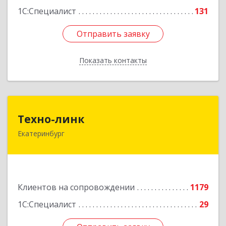
1С:Специалист
131
Отправить заявку
Отправить заявку
Показать контакты
Назад
Техно-линк
Техно-линк
Екатеринбург
620000, Свердловская обл, Екатеринбург г,
Основинская ул, строение 10, оф.1116
Подробнее
Клиентов на сопровождении
1179
1С:Специалист
29