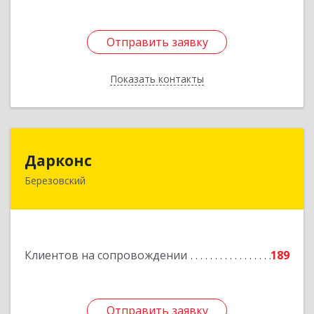
Отправить заявку
Отправить заявку
Показать контакты
Назад
Дарконс
Дарконс
Березовский
623700, Свердловская обл, Березовский г,
Строителей ул, дом № 4, оф.418
Подробнее
Клиентов на сопровождении
189
Отправить заявку
Отправить заявку