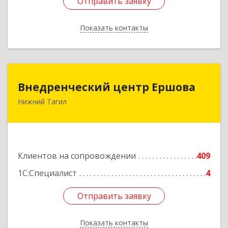
Отправить заявку
Отправить заявку
Показать контакты
Назад
Внедренческий центр Ершова
Внедренческий центр Ершова
Нижний Тагил
622030, Свердловская обл, Нижний Тагил г,
Черноисточинское ш, дом № 58А, оф.6
Подробнее
Клиентов на сопровождении
409
1С:Специалист
4
Отправить заявку
Отправить заявку
Показать контакты
Назад