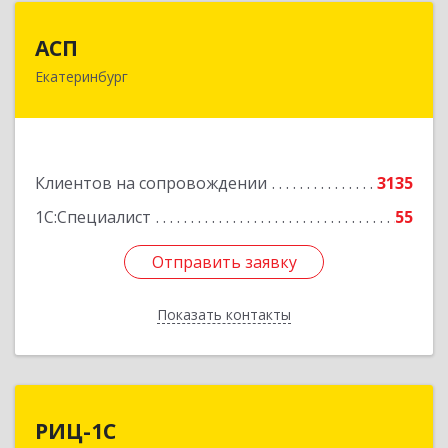
АСП
АСП
Екатеринбург
620075, Свердловская обл, Екатеринбург г,
Карла Либкнехта ул, строение 22, оф.521
Подробнее
Клиентов на сопровождении
3135
1С:Специалист
55
Отправить заявку
Отправить заявку
Показать контакты
Назад
РИЦ-1С
РИЦ-1С