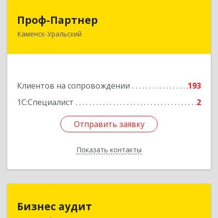
Проф-Партнер
Проф-Партнер
Каменск-Уральский
623406, Свердловская обл, Каменск-Уральский
г, Алюминиевая ул, дом № 38
Подробнее
Клиентов на сопровождении
193
1С:Специалист
2
Отправить заявку
Отправить заявку
Показать контакты
Назад
Бизнес аудит
Бизнес аудит