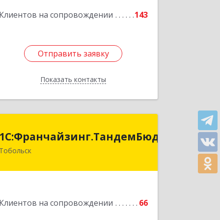
Подробнее
Клиентов на сопровождении
143
Отправить заявку
Отправить заявку
Показать контакты
Назад
анчайзинг.ТандемБюджет
1С:Франчайзинг.ТандемБюджет
Тобольск
Подробнее
Клиентов на сопровождении
66