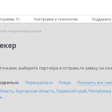
ограммы 1С
Платформа и технологии
Поддержка 
итейл Чекер в Новоуральске
Чекер
очками, выберите партнёра и отправьте заявку на ко
оуральск
Первоуральск
Ревда
Показать все на
область
,
Курганская область
,
Пермский край
,
Республика
ть