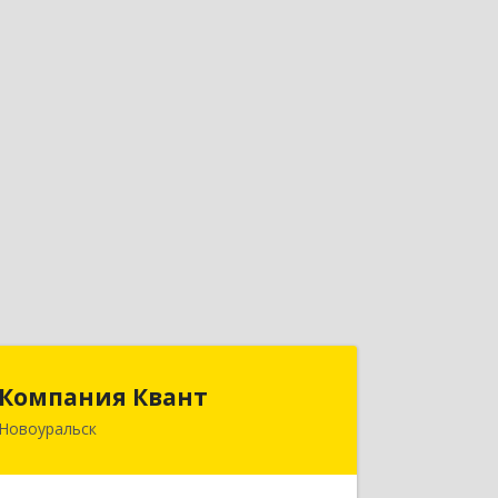
Компания Квант
Компания Квант
Новоуральск
624130, Свердловская обл,
Новоуральск г, Автозаводская ул, дом
№ 11, кв.3