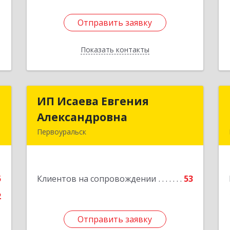
Отправить заявку
Отправить заявку
Показать контакты
Назад
я
ИП Исаева Евгения
ИП Исаева Евгения
а
Александровна
Александровна
Первоуральск
,
Подробнее
м
4
5
Клиентов на сопровождении
53
е
2
Отправить заявку
Отправить заявку