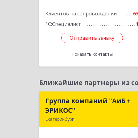
Подробне
Клиентов на сопровождении
6
1С:Специалист
Отправить заявку
Отправить заявку
Показать контакты
Назад
Ближайшие партнеры из со
Группа компаний "АиБ +
Группа компаний "АиБ 
ЭРИКОС"
ЭРИКОС
Екатеринбург
620075, Свердловская обл
Екатеринбург г, Луначарского ул, до