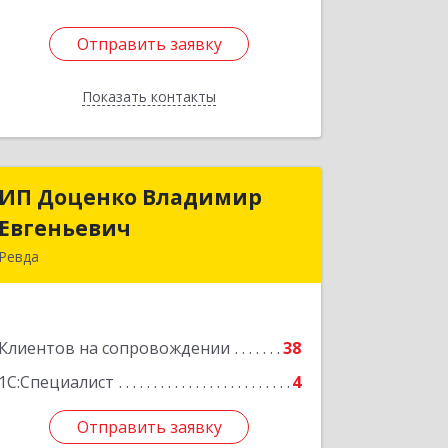
Отправить заявку
Отправить заявку
Показать контакты
Назад
ИП Доценко Владимир
ИП Доценко Владимир
Евгеньевич
Евгеньевич
Ревда
623281, Свердловская обл, Ревда г,
Карла Либкнехта ул, дом № 35, кв.31
Клиентов на сопровождении
38
Подробнее
1С:Специалист
4
Отправить заявку
Отправить заявку