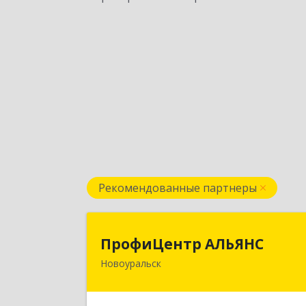
Рекомендованные партнеры
ПрофиЦентр АЛЬЯН
ПрофиЦентр АЛЬЯНС
Новоуральск
624133, Свердловская обл
Новоуральск г, Льва Толстого ул
Здание № 2а, оф.10