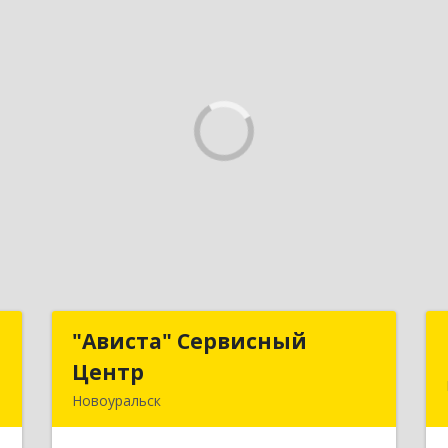
С
"Ависта" Сервисный
"Ависта" Сервисный
Центр
Центр
,
Новоуральск
,
624130, Свердловская обл,
6
Новоуральск г, Комсомольская ул,