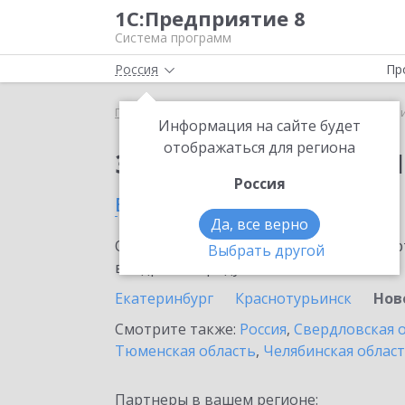
1С:Предприятие 8
Система программ
Россия
Пр
Главная
Сервисы ИТС
1C-Ритейл Чекер
1C-Р
Информация на сайте будет
отображаться для региона
Заказать 1C-Ритейл 
Россия
в Новоуральске
Да, все верно
Ознакомьтесь с информационными карт
Выбрать другой
внедрение продукта.
Екатеринбург
Краснотурьинск
Нов
Смотрите также:
Россия
,
Свердловская 
Тюменская область
,
Челябинская облас
Партнеры в вашем регионе: