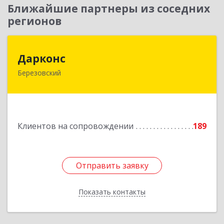
Ближайшие партнеры из соседних
регионов
Дарконс
Дарконс
Березовский
623700, Свердловская обл, Березовский г,
Строителей ул, дом № 4, оф.418
Подробнее
Клиентов на сопровождении
189
Отправить заявку
Отправить заявку
Показать контакты
Назад