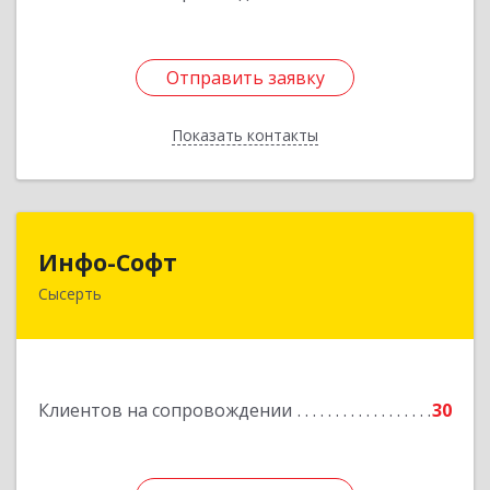
Отправить заявку
Отправить заявку
Показать контакты
Назад
Инфо-Софт
Инфо-Софт
Сысерть
624021, Свердловская обл, Сысерть г, Коммуны
ул, дом № 39, кв.13
Подробнее
Клиентов на сопровождении
30