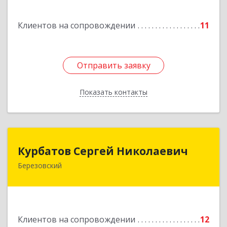
Подробнее
Клиентов на сопровождении
11
Отправить заявку
Отправить заявку
Показать контакты
Назад
Курбатов Сергей Николаевич
Курбатов Сергей Николаевич
Березовский
623 701, 623701, Свердловская обл,
Березовский г, Театральная ул, д. 28, кв.43
Подробнее
Клиентов на сопровождении
12