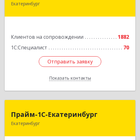
Екатеринбург
620102, Свердловская обл, Екатеринбург г,
Фурманова ул, дом № 124
Подробнее
Клиентов на сопровождении
1882
1С:Специалист
70
Отправить заявку
Отправить заявку
Показать контакты
Назад
Прайм-1С-Екатеринбург
Прайм-1С-Екатеринбург
Екатеринбург
620142, Свердловская обл, Екатеринбург г, 8
Марта ул, дом № 49, оф.609