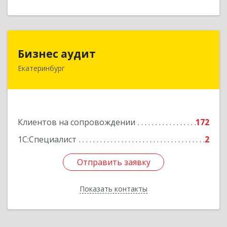
Бизнес аудит
Бизнес аудит
Екатеринбург
620062, Свердловская обл, Екатеринбург г,
Гагарина ул, дом № 14, оф.908
Подробнее
Клиентов на сопровождении
172
1С:Специалист
2
Отправить заявку
Отправить заявку
Показать контакты
Назад