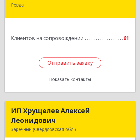
Ревда
623286, Свердловская обл, Ревда г, Азина ул,
Здание № 83, оф.3
Подробнее
Клиентов на сопровождении
61
Отправить заявку
Отправить заявку
Показать контакты
Назад
ИП Хрущелев Алексей
ИП Хрущелев Алексей
Леонидович
Леонидович
Заречный (Свердловская обл.)
624250, Свердловская обл, Заречный г,