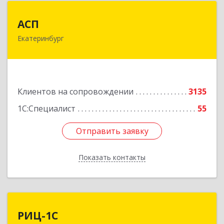
АСП
АСП
Екатеринбург
620075, Свердловская обл, Екатеринбург г,
Карла Либкнехта ул, строение 22, оф.521
Подробнее
Клиентов на сопровождении
3135
1С:Специалист
55
Отправить заявку
Отправить заявку
Показать контакты
Назад
РИЦ-1С
РИЦ-1С