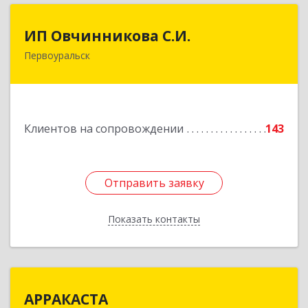
ИП Овчинникова С.И.
ИП Овчинникова С.И.
Первоуральск
623119, Свердловская обл, Первоуральск г,
Береговая ул, дом № 5Б, кв.160
Подробнее
Клиентов на сопровождении
143
Отправить заявку
Отправить заявку
Показать контакты
Назад
АРРАКАСТА
АРРАКАСТА