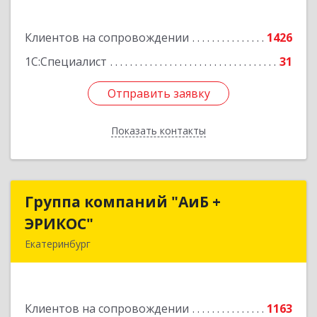
Подробнее
Клиентов на сопровождении
1426
1С:Специалист
31
Отправить заявку
Отправить заявку
Показать контакты
Назад
Группа компаний "АиБ +
Группа компаний "АиБ +
ЭРИКОС"
ЭРИКОС"
Екатеринбург
620075, Свердловская обл, Екатеринбург г,
Луначарского ул, дом № 81, оф.1008
Клиентов на сопровождении
1163
Подробнее