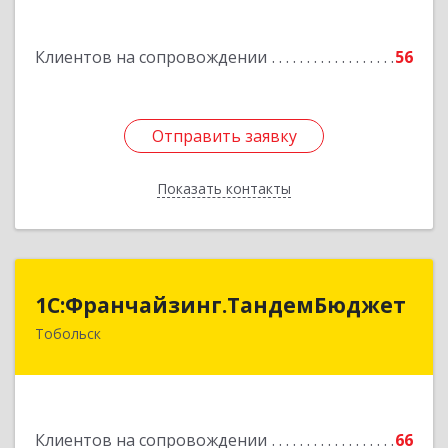
Курчатова ул, дом № 27/2, кв.57
Клиентов на сопровождении
56
Подробнее
Отправить заявку
Отправить заявку
Показать контакты
Назад
1С:Франчайзинг.ТандемБюджет
1С:Франчайзинг.ТандемБюджет
Тобольск
Подробнее
Клиентов на сопровождении
66