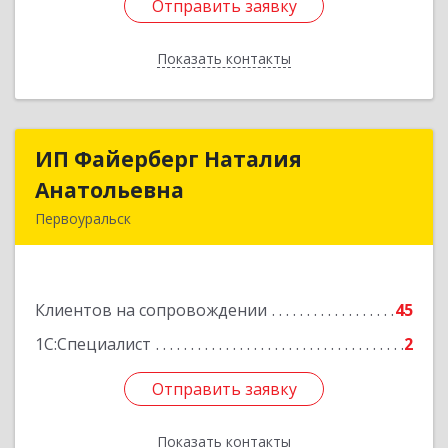
Отправить заявку
Отправить заявку
Показать контакты
Назад
ИП Файерберг Наталия
ИП Файерберг Наталия
Анатольевна
Анатольевна
Первоуральск
623119, Свердловская обл, Первоуральск г,
Строителей ул, дом № 38-24
Клиентов на сопровождении
45
Подробнее
1С:Специалист
2
Отправить заявку
Отправить заявку
Показать контакты
Назад