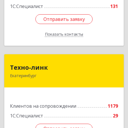
1С:Специалист
131
Отправить заявку
Отправить заявку
Показать контакты
Назад
Техно-линк
Техно-линк
Екатеринбург
620000, Свердловская обл, Екатеринбург г,
Основинская ул, строение 10, оф.1116
Подробнее
Клиентов на сопровождении
1179
1С:Специалист
29