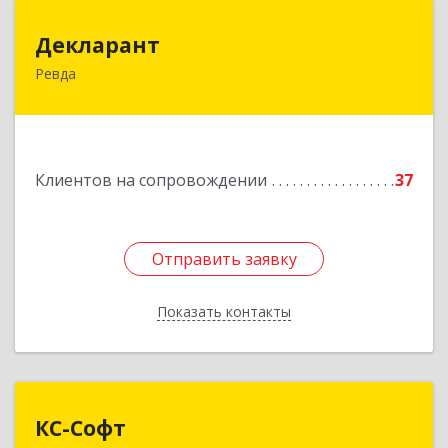
Декларант
Декларант
Ревда
623280, Свердловская обл, Ревда г, Азина ул,
дом № 81, оф.223
Подробнее
Клиентов на сопровождении
37
Отправить заявку
Отправить заявку
Показать контакты
Назад
КС-Софт
КС-Софт