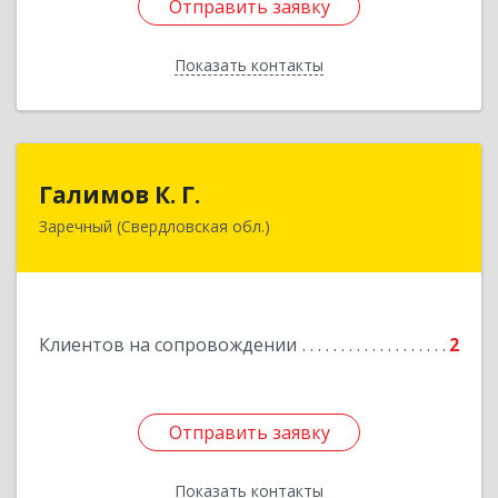
Отправить заявку
Отправить заявку
Показать контакты
Назад
Галимов К. Г.
Галимов К. Г.
Заречный (Свердловская обл.)
Свердловская обл, г. Заречный, ул. Кузнецова,
д.24, оф.72
Подробнее
Клиентов на сопровождении
2
Отправить заявку
Отправить заявку
Показать контакты
Назад