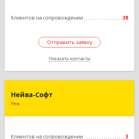
Подробнее
Клиентов на сопровождении
38
Отправить заявку
Отправить заявку
Показать контакты
Назад
Нейва-Софт
Нейва-Софт
Реж
623750, Свердловская обл, Режевской р-н, Реж
г, Ленина ул, дом № 76/1, оф.1
Подробнее
Клиентов на сопровождении
3