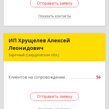
Отправить заявку
Отправить заявку
Показать контакты
Назад
ИП Хрущелев Алексей
ИП Хрущелев Алексей
Леонидович
Леонидович
Заречный (Свердловская обл.)
624250, Свердловская обл, Заречный г,
Курчатова ул, дом № 27/2, кв.57
Клиентов на сопровождении
56
Подробнее
Отправить заявку
Отправить заявку