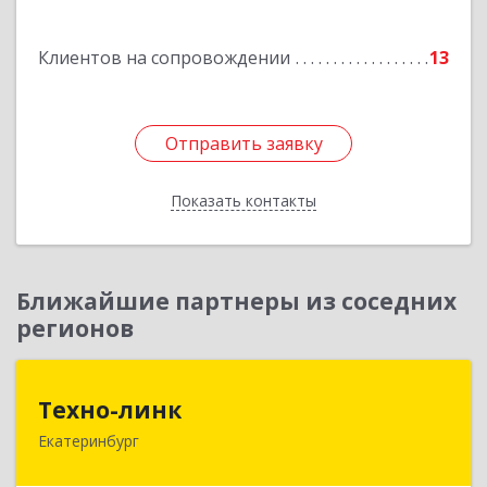
Подробнее
Клиентов на сопровождении
13
Отправить заявку
Отправить заявку
Показать контакты
Назад
Ближайшие партнеры из соседних
регионов
Техно-линк
Техно-линк
Екатеринбург
620000, Свердловская обл, Екатеринбург г,
Основинская ул, строение 10, оф.1116