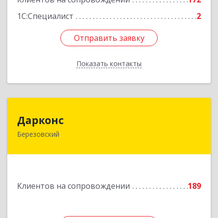
1С:Специалист
2
Отправить заявку
Отправить заявку
Показать контакты
Назад
Дарконс
Дарконс
Березовский
623700, Свердловская обл, Березовский г,
Строителей ул, дом № 4, оф.418
Подробнее
Клиентов на сопровождении
189