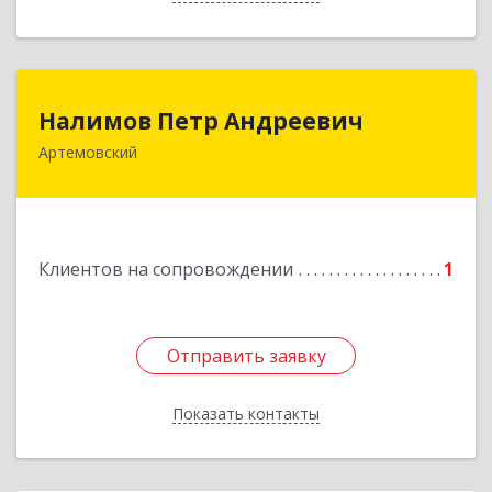
Налимов Петр Андреевич
Налимов Петр Андреевич
Артемовский
623780, Свердловская обл, Артемовский г,
Добролюбова ул, дом № 25
Подробнее
Клиентов на сопровождении
1
Отправить заявку
Отправить заявку
Показать контакты
Назад