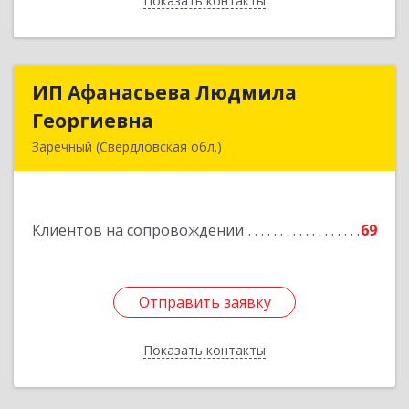
Показать контакты
Назад
ИП Афанасьева Людмила
ИП Афанасьева Людмила
Георгиевна
Георгиевна
Заречный (Свердловская обл.)
624250, Свердловская обл, Заречный г,
Алещенкова ул, дом № 4, кв.46
Клиентов на сопровождении
69
Подробнее
Отправить заявку
Отправить заявку
Показать контакты
Назад