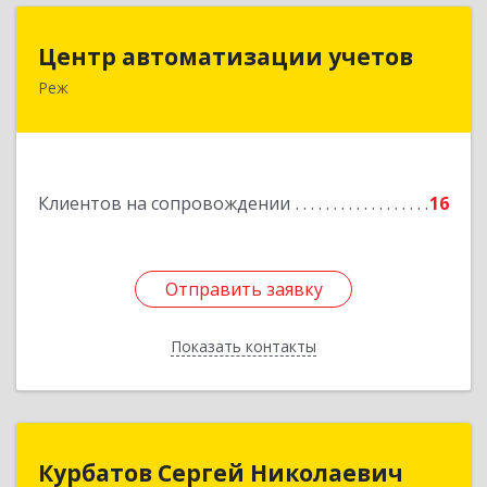
Центр автоматизации учетов
Центр автоматизации учетов
Реж
623750, Свердловская обл, Режевской р-н, Реж
г, Энгельса ул, дом № 6 А
Подробнее
Клиентов на сопровождении
16
Отправить заявку
Отправить заявку
Показать контакты
Назад
Курбатов Сергей Николаевич
Курбатов Сергей Николаевич