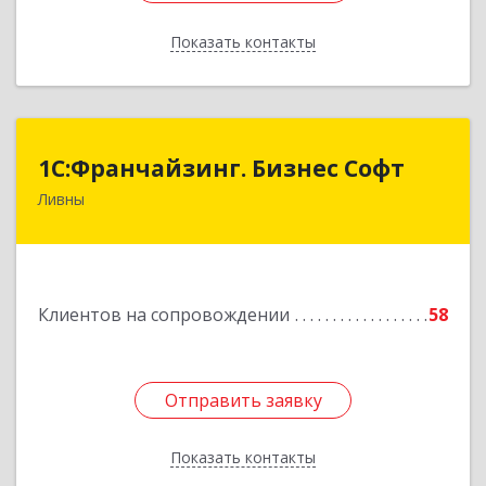
Показать контакты
Назад
1C:Франчайзинг. Бизнес Софт
1C:Франчайзинг. Бизнес Софт
Ливны
303851, Орловская обл, Ливны г, Гайдара ул,
дом № 2, кв.124
Подробнее
Клиентов на сопровождении
58
Отправить заявку
Отправить заявку
Показать контакты
Назад