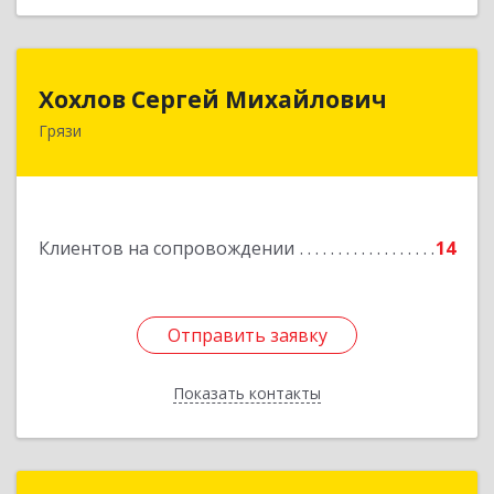
Хохлов Сергей Михайлович
Хохлов Сергей Михайлович
Грязи
399059, Россия, Липецкая обл., г.Грязи,
ул.Рублева, д.31
Подробнее
Клиентов на сопровождении
14
Отправить заявку
Отправить заявку
Показать контакты
Назад