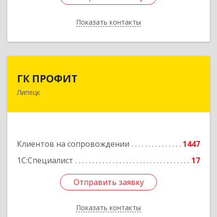
Показать контакты
Назад
ГК ПРОФИТ
ГК ПРОФИТ
Липецк
398001, Липецкая обл, Липецк г, Советская ул,
дом № 66Б, пом.8
Подробнее
Клиентов на сопровождении
1447
1С:Специалист
17
Отправить заявку
Отправить заявку
Показать контакты
Назад