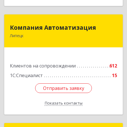
Компания Автоматизация
Компания Автоматизация
Липецк
398001, Липецкая обл, Липецк г, Победы пл,
дом № 8
Подробнее
Клиентов на сопровождении
612
1С:Специалист
15
Отправить заявку
Отправить заявку
Показать контакты
Назад