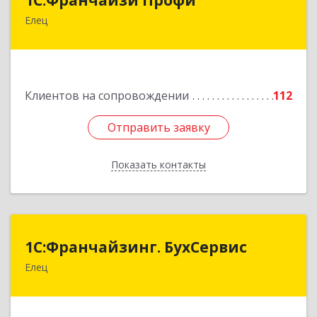
Елец
399784, Липецкая обл, Елец г, Гагарина ул,
Здание № 3а
Подробнее
Клиентов на сопровождении
112
Отправить заявку
Отправить заявку
Показать контакты
Назад
1С:Франчайзинг. БухСервис
1С:Франчайзинг. БухСервис
Елец
399780, Липецкая обл, Елецкий р-н, Елец г,
Новоселов ул, дом № 12