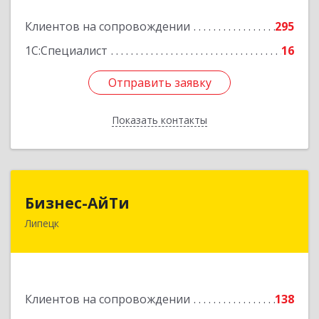
Подробнее
Клиентов на сопровождении
295
1С:Специалист
16
Отправить заявку
Отправить заявку
Показать контакты
Назад
Бизнес-АйТи
Бизнес-АйТи
Липецк
398008, Липецкая обл, Липецк г, 50 лет НЛМК
ул, дом № 11, пом.18
Подробнее
Клиентов на сопровождении
138