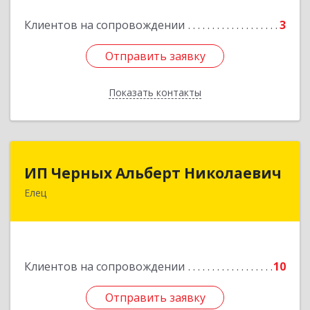
Подробнее
Клиентов на сопровождении
3
Отправить заявку
Отправить заявку
Показать контакты
Назад
ИП Черных Альберт Николаевич
ИП Черных Альберт Николаевич
Елец
399771, Липецкая обл, Елец г, Н.Гусевой ул, 56А
Подробнее
Клиентов на сопровождении
10
Отправить заявку
Отправить заявку