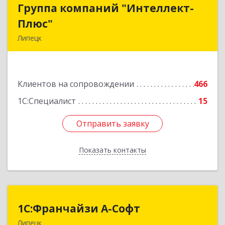
Группа компаний "Интеллект-
Группа компаний "Интеллект-
Плюс"
Плюс"
Липецк
398024, Липецкая обл, Липецк г, Победы пл,
дом № 8, 306
Клиентов на сопровождении
466
Подробнее
1С:Специалист
15
Отправить заявку
Отправить заявку
Показать контакты
Назад
1С:Франчайзи А-Софт
1С:Франчайзи А-Софт
Липецк
398059, Липецкая обл, Липецк г, Фрунзе ул,