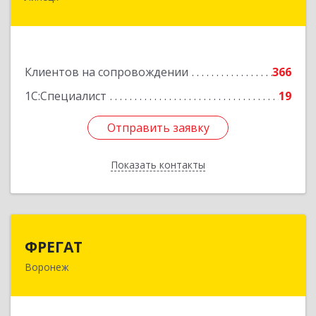
дом № 27
Подробнее
Клиентов на сопровождении
366
1С:Специалист
19
Отправить заявку
Отправить заявку
Показать контакты
Назад
ФРЕГАТ
ФРЕГАТ
Воронеж
394006, Воронежская обл, Воронеж г,
Бахметьева ул, дом № 2Б, пом.I, офис 220