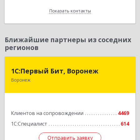
Показать контакты
Назад
Ближайшие партнеры из соседних
регионов
1С:Первый Бит, Воронеж
1С:Первый Бит, Воронеж
Воронеж
394006, Воронежская обл, Воронеж г, 20-летия
Октября ул, дом № 119, оф.711
Подробнее
Клиентов на сопровождении
4469
1С:Специалист
614
Отправить заявку
Отправить заявку