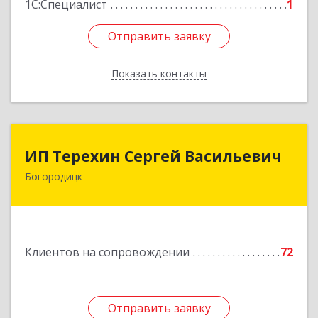
1С:Специалист
1
Отправить заявку
Отправить заявку
Показать контакты
Назад
ИП Терехин Сергей Васильевич
ИП Терехин Сергей Васильевич
Богородицк
301831, Тульская обл, Богородицкий р-н,
Богородицк г, Полевая ул, дом № 32, кв.92
Подробнее
Клиентов на сопровождении
72
Отправить заявку
Отправить заявку