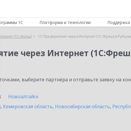
ограммы 1С
Платформа и технологии
Поддержка 
нтернет (1С:Фреш)
1С:Предприятие через Интернет (1С:Фреш) в Рубцов
ятие через Интернет (1С:Фреш
очками, выберите партнёра и отправьте заявку на ко
к
Новоалтайск
й
,
Кемеровская область
,
Новосибирская область
,
Республ