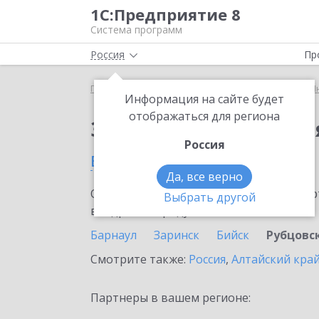
1С:Предприятие 8
Система программ
Россия
Пр
Главная
Сервисы ИТС
1С:Предприятие через И
Информация на сайте будет
отображаться для региона
Заказать 1С:Предпри
Россия
в Рубцовске
Да, все верно
Ознакомьтесь с информационными карт
Выбрать другой
внедрение продукта.
Барнаул
Заринск
Бийск
Рубцовс
Смотрите также:
Россия
,
Алтайский кра
Партнеры в вашем регионе: