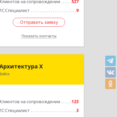
Клиентов на сопровождении
527
1С:Специалист
9
Отправить заявку
Отправить заявку
Показать контакты
Назад
Архитектура Х
Архитектура Х
Бийск
659300, Алтайский край, Бийск г,
Турусова ул, дом № 3
Подробнее
Клиентов на сопровождении
123
1С:Специалист
3