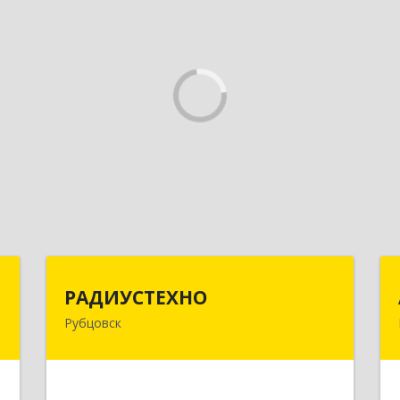
с
РАДИУСТЕХНО
РАДИУСТЕХНО
Рубцовск
,
658225, Алтайский край, Рубцовск г,
7
Ленина пр-кт, дом № 206, оф.427
е
Подробнее