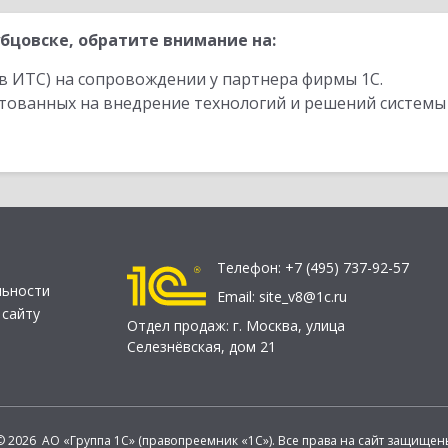
бцовске, обратите внимание на:
в ИТС) на сопровождении у партнера фирмы 1С.
стованных на внедрение технологий и решений системы
Телефон:
+7 (495) 737-92-57
льности
Email:
site_v8@1c.ru
 сайту
Отдел продаж:
г. Москва
,
улица
Селезнёвская, дом 21
© 2026 АО «Группа 1С» (правопреемник «1С»). Все права на сайт защищен