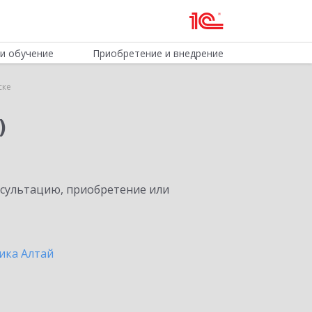
и обучение
Приобретение и внедрение
ске
)
нсультацию, приобретение или
ика Алтай