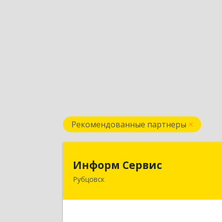
Рекомендованные партнеры
Информ Серви
Информ Сервис
Рубцовск
658204, Алтайский край, Рубцовск г
Алтайская ул, дом № 
Подробне