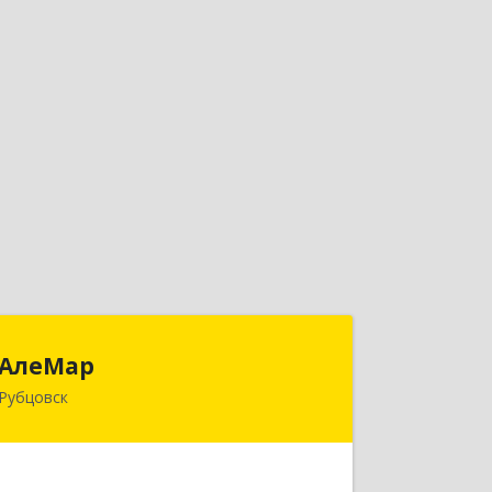
АлеМар
АлеМар
Рубцовск
658210, Алтайский край, Рубцовск г,
Комсомольская ул, дом № 80
Подробнее