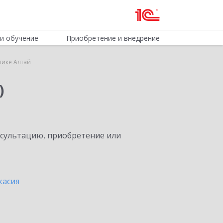
и обучение
Приобретение и внедрение
лике Алтай
)
нсультацию, приобретение или
касия