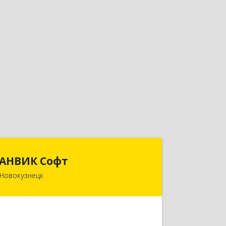
АНВИК Софт
АНВИК Софт
Новокузнецк
654079, Кемеровская область -
Кузбасс, Новокузнецкий г.о,
Новокузнецк г, Куйбышевский р-н,
Невского ул, дом № 1, этаж 2