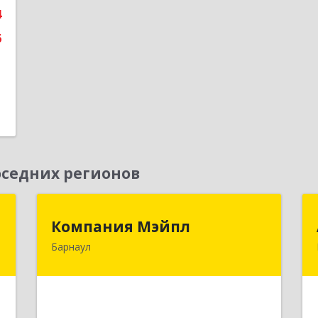
4
6
седних регионов
г
Компания Мэйпл
Компания Мэйпл
Барнаул
,
656038, Алтайский край, Барнаул г,
5
Комсомольский пр-кт, дом № 112
е
Подробнее