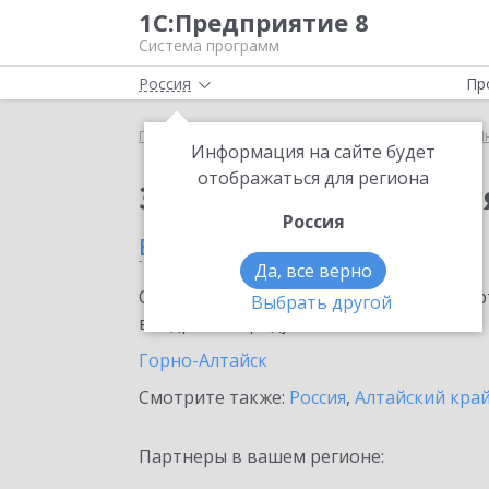
1С:Предприятие 8
Система программ
Россия
Пр
Главная
Сервисы ИТС
1С:Предприятие через И
Информация на сайте будет
отображаться для региона
Заказать 1С:Предпри
Россия
в Республике Алтай
Да, все верно
Ознакомьтесь с информационными карт
Выбрать другой
внедрение продукта.
Горно-Алтайск
Смотрите также:
Россия
,
Алтайский кра
Партнеры в вашем регионе: