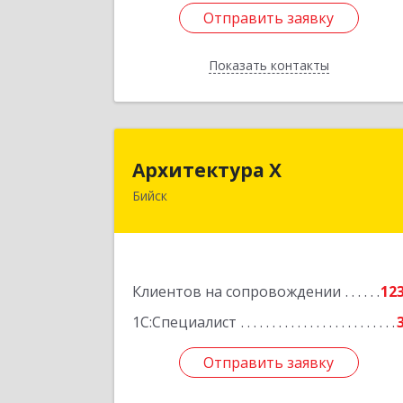
Отправить заявку
Отправить заявку
Показать контакты
Назад
Архитектура 
Архитектура Х
Бийск
659300, Алтайский край, Бийск г
Турусова ул, дом № 
Подробне
Клиентов на сопровождении
12
1С:Специалист
Отправить заявку
Отправить заявку