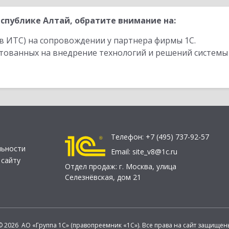
спублике Алтай, обратите внимание на:
в ИТС) на сопровождении у партнера фирмы 1С.
стованных на внедрение технологий и решений системы
Телефон:
+7 (495) 737-92-57
льности
Email:
site_v8@1c.ru
 сайту
Отдел продаж:
г. Москва
,
улица
Селезнёвская, дом 21
© 2026 АО «Группа 1С» (правопреемник «1С»). Все права на сайт защищен