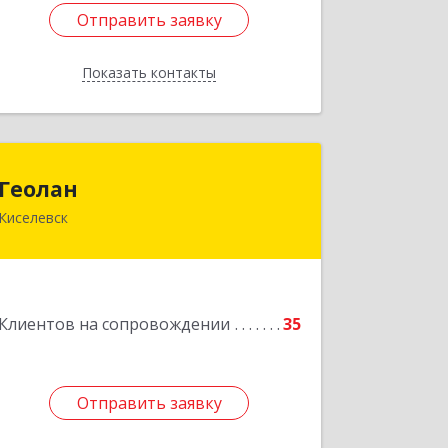
Отправить заявку
Отправить заявку
Показать контакты
Назад
Геолан
Геолан
Киселевск
652700, Кемеровская обл, Киселевск г,
Транспортная ул, дом № 54
Подробнее
Клиентов на сопровождении
35
Отправить заявку
Отправить заявку