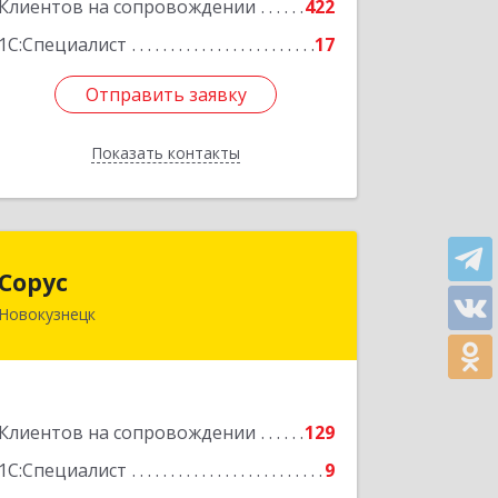
Клиентов на сопровождении
422
Подробнее
1С:Специалист
17
Отправить заявку
Отправить заявку
Показать контакты
Назад
Сорус
Сорус
Новокузнецк
654005, Кемеровская область -
Кузбасс, Новокузнецк г, Строителей
пр-кт, дом № 38, кв.11
Подробнее
Клиентов на сопровождении
129
1С:Специалист
9