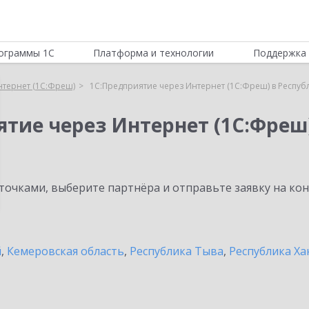
ограммы 1С
Платформа и технологии
Поддержка 
нтернет (1С:Фреш)
1С:Предприятие через Интернет (1С:Фреш) в Респуб
ятие через Интернет (1С:Фреш
очками, выберите партнёра и отправьте заявку на ко
й
,
Кемеровская область
,
Республика Тыва
,
Республика Ха