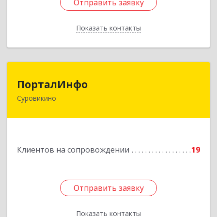
Отправить заявку
Отправить заявку
Показать контакты
Назад
ПорталИнфо
ПорталИнфо
Суровикино
404414, г.Суровкино Волгоградской обл. ул. 1-й
мкр д.21 кв 9
Подробнее
Клиентов на сопровождении
19
Отправить заявку
Отправить заявку
Показать контакты
Назад