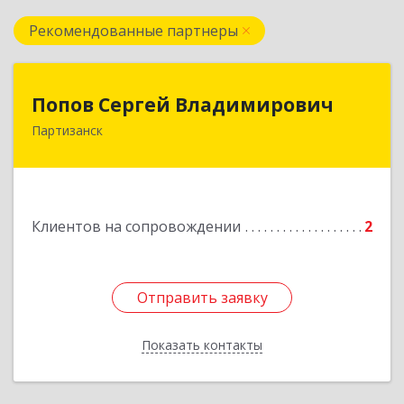
Рекомендованные партнеры
Попов Сергей Владимирович
Попов Сергей Владимирович
Партизанск
692922, Приморский край, г. Находка, ул.
Пограничная, 30-18
Подробнее
Клиентов на сопровождении
2
Отправить заявку
Отправить заявку
Показать контакты
Назад