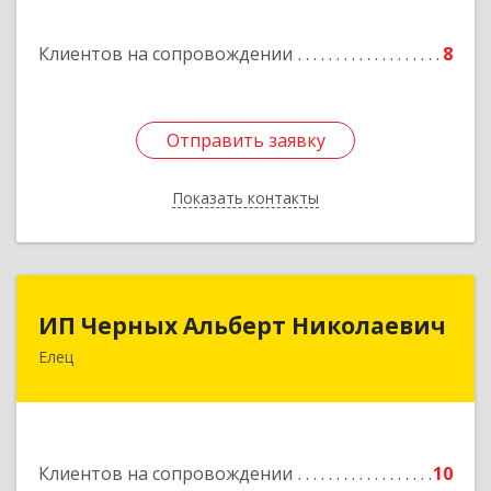
Клиентов на сопровождении
8
Отправить заявку
Отправить заявку
Показать контакты
Назад
ИП Черных Альберт Николаевич
ИП Черных Альберт Николаевич
Елец
399771, Липецкая обл, Елец г, Н.Гусевой ул, 56А
Подробнее
Клиентов на сопровождении
10