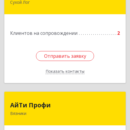
Сухой Лог
624800, Свердловская обл, Сухой Лог г,
Артиллеристов ул, дом № 41, кв.28
Подробнее
Клиентов на сопровождении
2
Отправить заявку
Отправить заявку
Показать контакты
Назад
АйТи Профи
АйТи Профи
Вязники
Подробнее