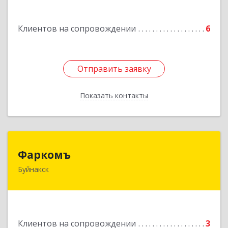
Подробнее
Клиентов на сопровождении
6
Отправить заявку
Отправить заявку
Показать контакты
Назад
Фаркомъ
Фаркомъ
Буйнакск
Подробнее
Клиентов на сопровождении
3