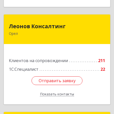
Леонов Консалтинг
Леонов Консалтинг
Орел
302030, Орловская обл, Орловский р-н, Орел г,
Московская, дом № 17, пом.7
Подробнее
Клиентов на сопровождении
211
1С:Специалист
22
Отправить заявку
Отправить заявку
Показать контакты
Назад