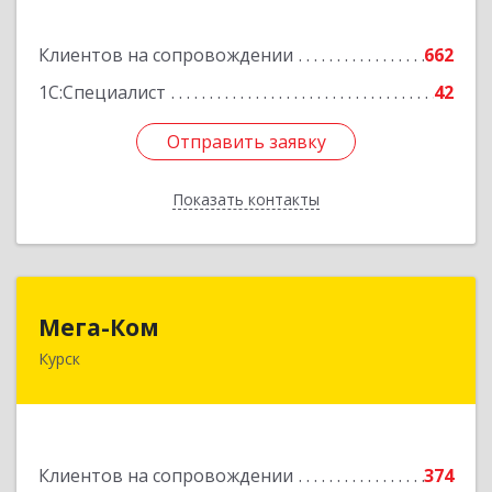
Подробнее
Клиентов на сопровождении
662
1С:Специалист
42
Отправить заявку
Отправить заявку
Показать контакты
Назад
Мега-Ком
Мега-Ком
Курск
305001, Курская обл, Курск г, Красной Армии ул,
дом № 23 А
Подробнее
Клиентов на сопровождении
374