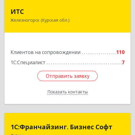
ИТС
ИТС
Железногорск (Курская обл.)
307178, Курская обл, Железногорск г,
Димитрова ул, дом № 3, корпус 5, оф.5
Подробнее
Клиентов на сопровождении
110
1С:Специалист
7
Отправить заявку
Отправить заявку
Показать контакты
Назад
1C:Франчайзинг. Бизнес Софт
1C:Франчайзинг. Бизнес Софт