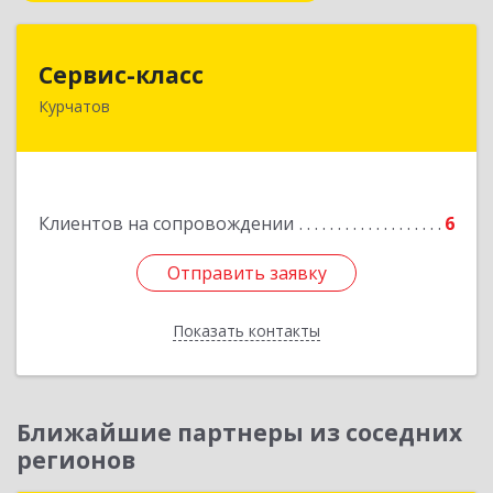
Сервис-класс
Сервис-класс
Курчатов
307251, Курская обл, Курчатовский р-н,
Курчатов г, Коммунистический пр-т, дом № 30,
корпус А
Подробнее
Клиентов на сопровождении
6
Отправить заявку
Отправить заявку
Показать контакты
Назад
Ближайшие партнеры из соседних
регионов