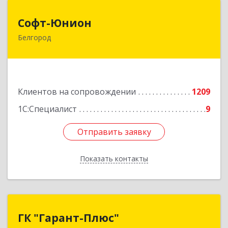
Софт-Юнион
Софт-Юнион
Белгород
308014, Белгородская обл, Белгород г, Садовая
ул, дом № 3а, оф.4/1
Подробнее
Клиентов на сопровождении
1209
1С:Специалист
9
Отправить заявку
Отправить заявку
Показать контакты
Назад
ГК "Гарант-Плюс"
ГК "Гарант-Плюс"