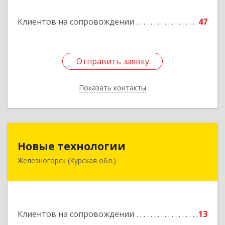
Подробнее
Клиентов на сопровождении
47
Отправить заявку
Отправить заявку
Показать контакты
Назад
Новые технологии
Новые технологии
Железногорск (Курская обл.)
307170, Курская обл, Железногорский р-н,
Железногорск г, Автолюбителей пер, дом № 5,
офис 7
Подробнее
Клиентов на сопровождении
13