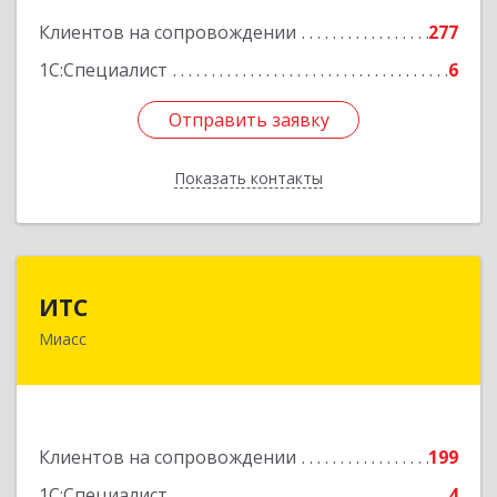
Клиентов на сопровождении
277
1С:Специалист
6
Отправить заявку
Отправить заявку
Показать контакты
Назад
ИТС
ИТС
Миасс
456300, Челябинская обл, Миасс г, Романенко
ул, дом № 50б
Подробнее
Клиентов на сопровождении
199
1С:Специалист
4