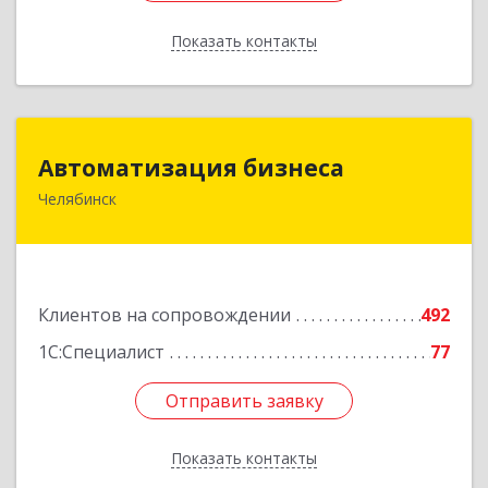
Показать контакты
Назад
Автоматизация бизнеса
Автоматизация бизнеса
Челябинск
454018, Челябинская обл, Челябинский г.о.,
Челябинск г, вн.р-н Калининский, Братьев
Кашириных ул, дом № 54А, пом.6
Подробнее
Клиентов на сопровождении
492
1С:Специалист
77
Отправить заявку
Отправить заявку
Показать контакты
Назад