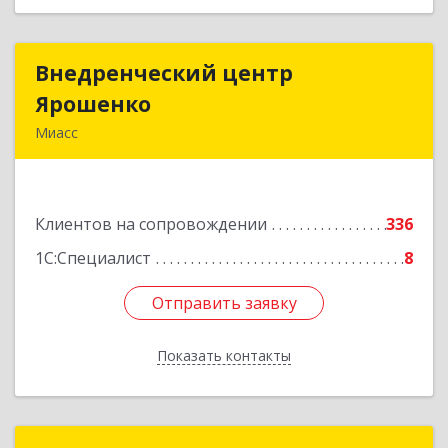
Внедренческий центр
Внедренческий центр
Ярошенко
Ярошенко
Миасс
456300, Челябинская обл, Миасс г, Романенко
ул, дом № 97
Клиентов на сопровождении
336
Подробнее
1С:Специалист
8
Отправить заявку
Отправить заявку
Показать контакты
Назад