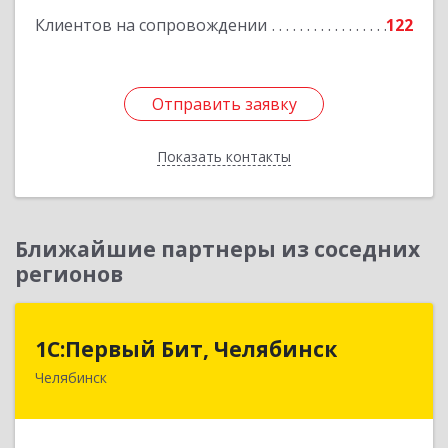
Клиентов на сопровождении
122
Отправить заявку
Отправить заявку
Показать контакты
Назад
Ближайшие партнеры из соседних
регионов
1С:Первый Бит, Челябинск
1С:Первый Бит, Челябинск
Челябинск
454084, Челябинская обл, Челябинск г,
Каслинская ул, дом № 77, оф.109