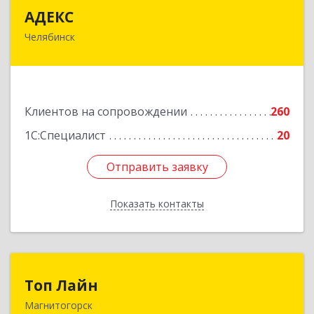
АДЕКС
АДЕКС
Челябинск
454080, Челябинская обл, Челябинск г, Смирных
ул, дом № 15А, пом.51
Подробнее
Клиентов на сопровождении
260
1С:Специалист
20
Отправить заявку
Отправить заявку
Показать контакты
Назад
Топ Лайн
Топ Лайн
Магнитогорск
454000, Челябинская обл, Магнитогорск г,