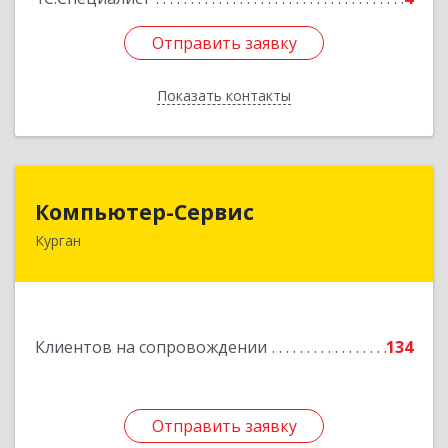
Отправить заявку
Отправить заявку
Показать контакты
Назад
Компьютер-Сервис
Компьютер-Сервис
Курган
640022, Курганская обл, Курган г, Василия
Блюхера ул, дом № 30, пом.1
Подробнее
Клиентов на сопровождении
134
Отправить заявку
Отправить заявку