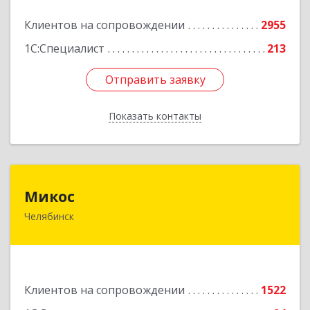
Подробнее
Клиентов на сопровождении
2955
1С:Специалист
213
Отправить заявку
Отправить заявку
Показать контакты
Назад
Микос
Микос
Челябинск
454126, Челябинская обл, Челябинск г,
Энтузиастов ул, дом № 28, корпус А, этаж 1
Подробнее
Клиентов на сопровождении
1522