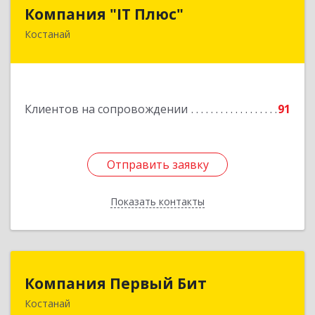
Компания "IT Плюс"
Компания "IT Плюс"
Костанай
Казахстан, г. Костанай, ул. Темирбаева 60
Подробнее
Клиентов на сопровождении
91
Отправить заявку
Отправить заявку
Показать контакты
Назад
Компания Первый Бит
Компания Первый Бит
Костанай
Республика Казахстан, г. Костанай, Аль-Фараби,