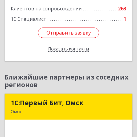
Клиентов на сопровождении
263
Подробнее
1С:Специалист
1
Отправить заявку
Отправить заявку
Показать контакты
Назад
Ближайшие партнеры из соседних
регионов
1С:Первый Бит, Омск
1С:Первый Бит, Омск
Омск
644099, Омская обл, Омск г, Гагарина ул, дом №
14, оф.208