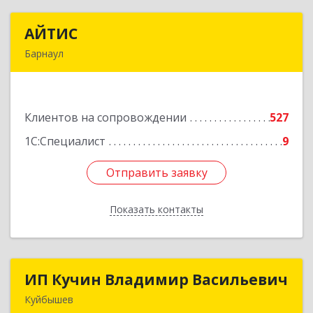
АЙТИС
АЙТИС
Барнаул
656067, Алтайский край, Барнаул г, Взлетная ул,
дом № 65
Клиентов на сопровождении
527
Подробнее
1С:Специалист
9
Отправить заявку
Отправить заявку
Показать контакты
Назад
ИП Кучин Владимир Васильевич
ИП Кучин Владимир Васильевич
Куйбышев