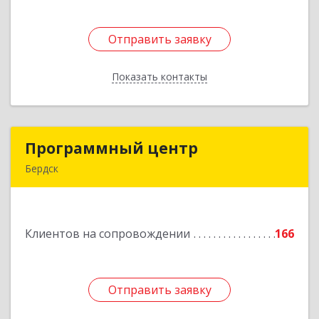
Отправить заявку
Отправить заявку
Показать контакты
Назад
Программный центр
Программный центр
Бердск
633004, Новосибирская обл, Бердск г,
Химзаводская ул, дом № 9/4
Клиентов на сопровождении
166
Подробнее
Отправить заявку
Отправить заявку