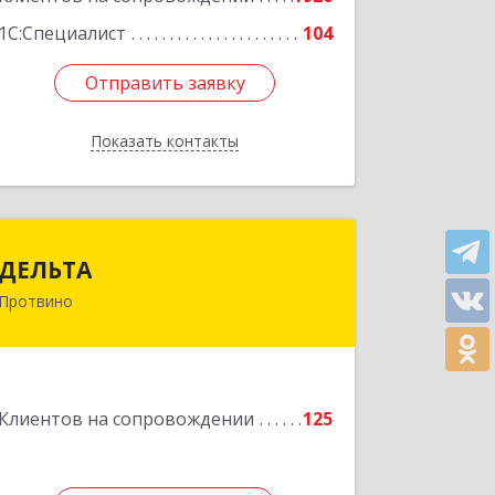
1С:Специалист
104
Отправить заявку
Отправить заявку
Показать контакты
Назад
ДЕЛЬТА
ДЕЛЬТА
Протвино
142281, Московская обл, Протвино г,
Кременковское ш, дом № 9А
Подробнее
Клиентов на сопровождении
125