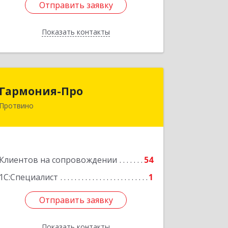
Отправить заявку
Отправить заявку
Показать контакты
Назад
Гармония-Про
Гармония-Про
Протвино
142280, Московская обл, Протвино г,
Ленина ул, дом № 18, кв.198
Подробнее
Клиентов на сопровождении
54
1С:Специалист
1
Отправить заявку
Отправить заявку
Показать контакты
Назад