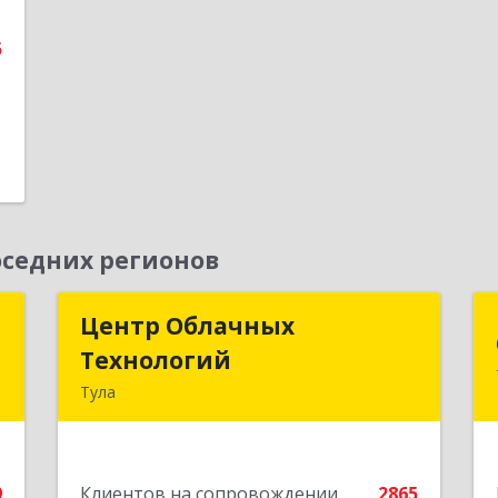
е
5
седних регионов
д
Центр Облачных
Центр Облачных
Технологий
Технологий
а
Тула
5
300000, Тульская обл, г.о. город Тула,
Тула г, Жуковского ул, дом № 58,
е
пом.602
9
Клиентов на сопровождении
2865