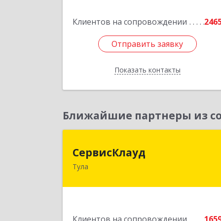
Подробне
Клиентов на сопровождении
246
Отправить заявку
Отправить заявку
Показать контакты
Назад
Ближайшие партнеры из со
СервисКлау
СервисКлауд
Тула
300028, Тульская обл, Тула г, Болдин
ул, дом № 98, оф.54
Подробне
Клиентов на сопровождении
165