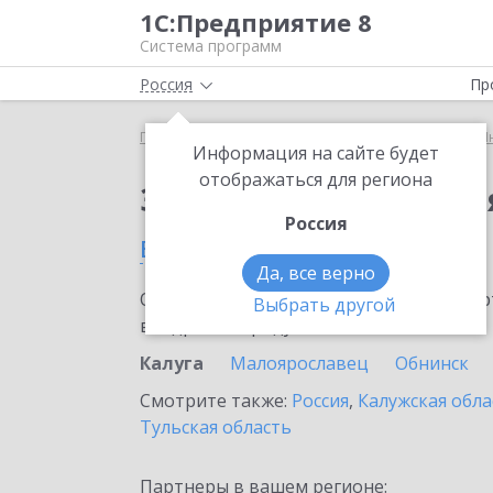
1С:Предприятие 8
Система программ
Россия
Пр
Главная
Сервисы ИТС
1С:Предприятие через И
Информация на сайте будет
отображаться для региона
Заказать 1С:Предпри
Россия
в Калуге
Да, все верно
Ознакомьтесь с информационными карт
Выбрать другой
внедрение продукта.
Калуга
Малоярославец
Обнинск
Смотрите также:
Россия
,
Калужская обла
Тульская область
Партнеры в вашем регионе: