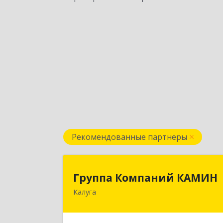
Рекомендованные партнеры
Группа Компаний КАМИ
Группа Компаний КАМИН
Калуга
248023, Калужская обл, Калуга г
Теренинский пер, дом № 6, оф.40