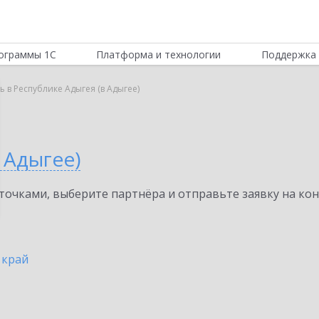
ограммы 1С
Платформа и технологии
Поддержка 
ь в Республике Адыгея (в Адыгее)
 Адыгее)
очками, выберите партнёра и отправьте заявку на ко
 край