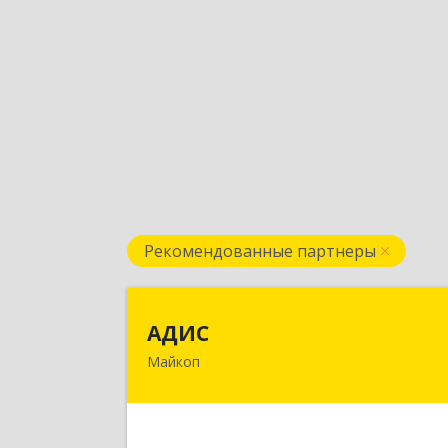
Рекомендованные партнеры
АДИ
АДИС
Майкоп
385006, Адыгея Респ, Майкоп г
Краснооктябрьская ул, дом № 59, кв.
Подробне