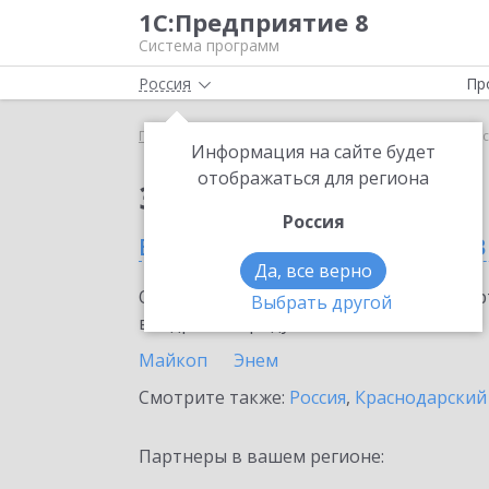
1С:Предприятие 8
Система программ
Россия
Пр
Главная
Сервисы ИТС
1С:Подпись
1С:Подпис
Информация на сайте будет
отображаться для региона
Заказать 1С:Подпись
Россия
в Республике Адыгея (в
Да, все верно
Ознакомьтесь с информационными карт
Выбрать другой
внедрение продукта.
Майкоп
Энем
Смотрите также:
Россия
,
Краснодарский
Партнеры в вашем регионе: