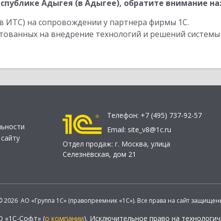
публике Адыгея (в Адыгее), обратите внимание на
в ИТС) на сопровождении у партнера фирмы 1С.
стованных на внедрение технологий и решений системы
Телефон:
+7 (495) 737-92-57
льности
Email:
site_v8@1c.ru
 сайту
Отдел продаж:
г. Москва
,
улица
Селезнёвская, дом 21
© 2026 АО «Группа 1С» (правопреемник «1С»). Все права на сайт защищен
О «1С-Софт» (
о компании
). Исключительное право на технологи