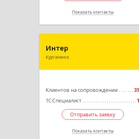
Показать контакты
Назад
Инте
Интер
Курганинск
352430, Краснодарский край
Курганинск г, Матросова ул, дом 
15
Подробне
Клиентов на сопровождении
3
1С:Специалист
Отправить заявку
Отправить заявку
Показать контакты
Назад