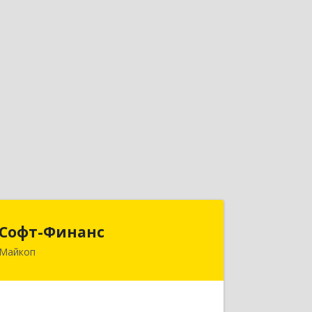
Софт-Финанс
Софт-Финанс
Майкоп
385006, Адыгея Респ, Майкоп г,
Калинина ул, дом № 210С
Подробнее