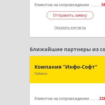
Клиентов на сопровождении
5
Отправить заявку
Отправить заявку
Показать контакты
Назад
Ближайшие партнеры из со
Компания "Инфо-Софт
Компания "Инфо-Софт"
Лабинск
352500, Краснодарский край
Лабинский р-н, Лабинск г
Константинова ул, дом № 7
Подробне
Клиентов на сопровождении
22