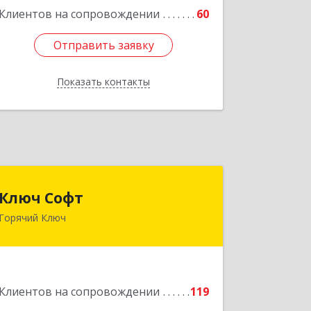
Клиентов на сопровождении
60
Отправить заявку
Отправить заявку
Показать контакты
Назад
Ключ Софт
Ключ Софт
Горячий Ключ
353287, Краснодарский край, Горячий
Ключ г, Первомайский п, Бендуса ул,
дом № 13
Подробнее
Клиентов на сопровождении
119