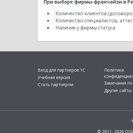
При выборе фирмы-франчайзи в Рес
Количество клиентов (договоро
Количество специалистов, атте
Наличие у фирмы статуса
Вход для партнеров 1С
Политика
конфиденциа
Учебная версия
Замечания по
Стать партнером
Другие сайты
© 2011- 2026 ОО