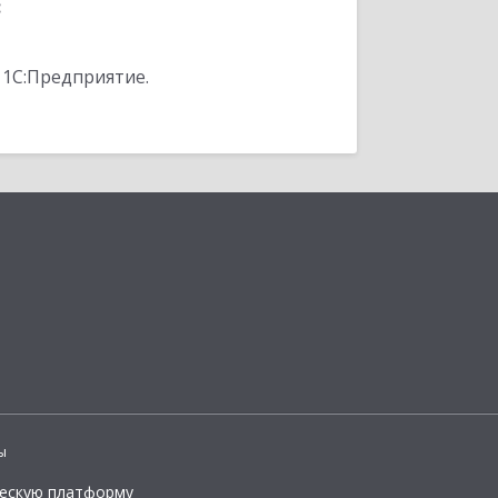
:
 1С:Предприятие.
ы
ческую платформу