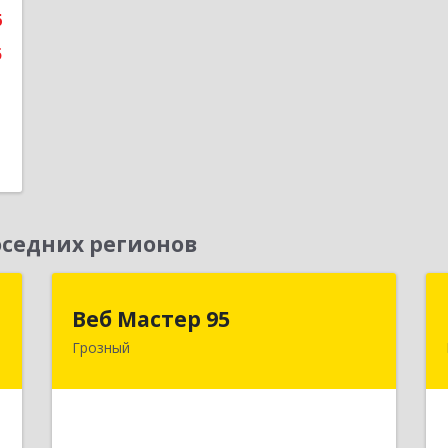
6
е
5
седних регионов
Д
Веб Мастер 95
Веб Мастер 95
Грозный
,
364050, Чеченская Респ, Грозный г,
А
Им Гайрбекова Муслима
Гайрбековича ул, дом № 72
е