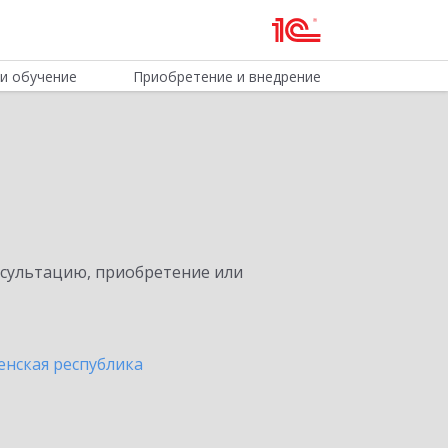
и обучение
Приобретение и внедрение
нсультацию, приобретение или
енская республика