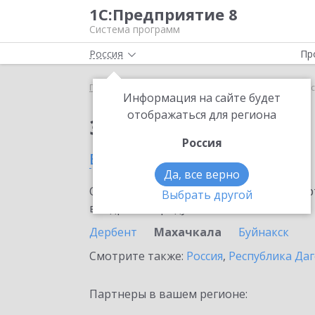
1С:Предприятие 8
Система программ
Россия
Пр
Главная
Сервисы ИТС
1С:Подпись
1С:Подпис
Информация на сайте будет
отображаться для региона
Заказать 1С:Подпись
Россия
в Махачкале
Да, все верно
Ознакомьтесь с информационными карт
Выбрать другой
внедрение продукта.
Дербент
Махачкала
Буйнакск
Смотрите также:
Россия
,
Республика Даг
Партнеры в вашем регионе: