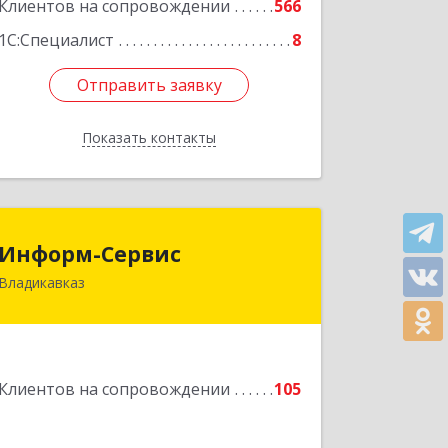
Клиентов на сопровождении
566
1С:Специалист
8
Отправить заявку
Отправить заявку
Показать контакты
Назад
Информ-Сервис
Информ-Сервис
Владикавказ
362020, Северная Осетия - Алания
Респ, Владикавказ г, Островского ул,
дом № 12, пом.3
Подробнее
Клиентов на сопровождении
105