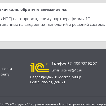
хачкале, обратите внимание на:
в ИТС) на сопровождении у партнера фирмы 1С.
стованных на внедрение технологий и решений системы
Телефон:
+7 (495) 737-92-57
льности
Email:
site_v8@1c.ru
 сайту
Отдел продаж:
г. Москва
,
улица
Селезнёвская, дом 21
© 2026 АО «Группа 1С» (правопреемник «1С»). Все права на сайт защищен