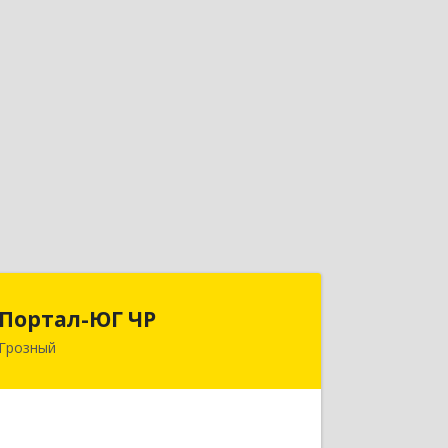
Портал-ЮГ ЧР
Портал-ЮГ ЧР
Грозный
364906, Чеченская Респ, Грозный г,
Путина пр-кт, дом № 30
Подробнее