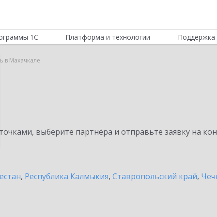
ограммы 1С
Платформа и технологии
Поддержка 
ь в Махачкале
очками, выберите партнёра и отправьте заявку на ко
естан
,
Республика Калмыкия
,
Ставропольский край
,
Чеч