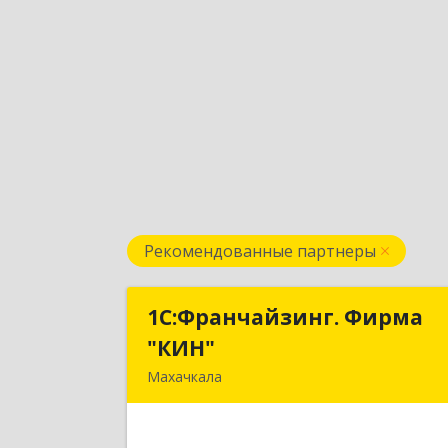
Рекомендованные партнеры
1С:Франчайзинг. Фирма
1С:Франчайзинг. Фирм
"КИН"
"КИН
Махачкала
367030, Дагестан Респ, Махачкала г
И.Казака ул, дом № 3