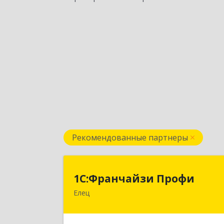
Рекомендованные партнеры
1С:Франчайзи Проф
1С:Франчайзи Профи
Елец
399784, Липецкая обл, Елец г
Гагарина ул, Здание № 3