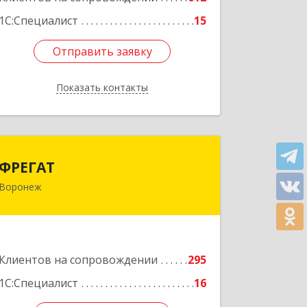
1С:Специалист
15
Отправить заявку
Отправить заявку
Показать контакты
Назад
ФРЕГАТ
ФРЕГАТ
Воронеж
394006, Воронежская обл, Воронеж г,
Бахметьева ул, дом № 2Б, пом.I, офис
220
Подробнее
Клиентов на сопровождении
295
1С:Специалист
16