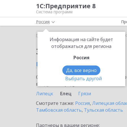
1С:Предприятие 8
Система программ
Россия
Пр
Главная
Сервисы ИТС
1С:Подпись
1С:Подпис
Информация на сайте будет
отображаться для региона
Заказать 1С:Подпись
Россия
в Ельце
Да, все верно
Ознакомьтесь с информационными карт
Выбрать другой
внедрение продукта.
Липецк
Елец
Грязи
Смотрите также:
Россия
,
Липецкая обла
Тамбовская область
,
Тульская область
Партнеры в вашем регионе: