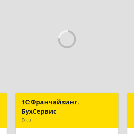
и
1С:Франчайзинг.
1С:Франчайзинг.
БухСервис
БухСервис
,
Елец
а
399780, Липецкая обл, Елецкий р-н,
Елец г, Новоселов ул, дом № 12