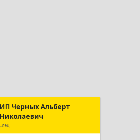
ИП Черных Альберт
ИП Черных Альберт
Николаевич
Николаевич
Елец
399771, Липецкая обл, Елец г,
Н.Гусевой ул, 56А