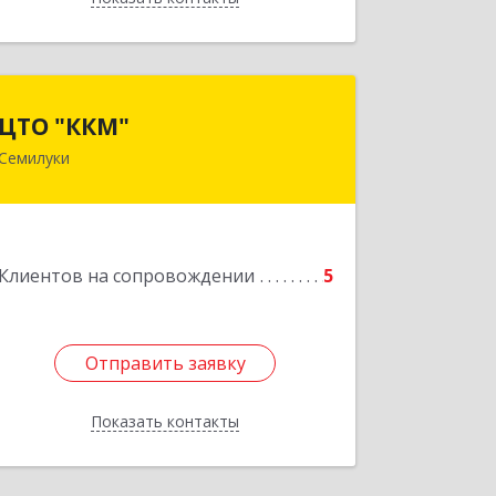
ЦТО "ККМ"
ЦТО "ККМ"
Семилуки
Подробнее
Клиентов на сопровождении
5
Отправить заявку
Отправить заявку
Показать контакты
Назад