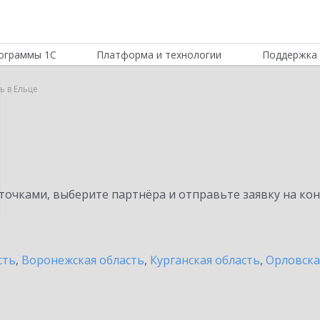
ограммы 1С
Платформа и технологии
Поддержка 
ь в Ельце
очками, выберите партнёра и отправьте заявку на ко
сть
,
Воронежская область
,
Курганская область
,
Орловска