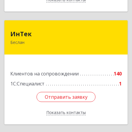
ИнТек
ИнТек
Беслан
363000, Северная Осетия - Алания Респ,
Правобережный, Беслан г, Комсомольская ул,
дом № 69
Подробнее
Клиентов на сопровождении
140
1С:Специалист
1
Отправить заявку
Отправить заявку
Показать контакты
Назад