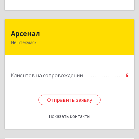
Арсенал
Арсенал
Нефтекумск
Ставропольский край, Нефтекумск г,
Дзержинского ул, дом № 11А
Подробнее
Клиентов на сопровождении
6
Отправить заявку
Отправить заявку
Показать контакты
Назад