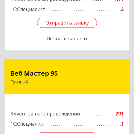
1С:Специалист
2
Отправить заявку
Отправить заявку
Показать контакты
Назад
Веб Мастер 95
Веб Мастер 95
Грозный
364050, Чеченская Респ, Грозный г, Им
Гайрбекова Муслима Гайрбековича ул, дом №
72
Подробнее
Клиентов на сопровождении
291
1С:Специалист
1