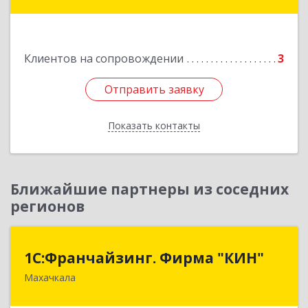
Подробнее
Клиентов на сопровождении
3
Отправить заявку
Отправить заявку
Показать контакты
Назад
Ближайшие партнеры из соседних
регионов
1С:Франчайзинг. Фирма "КИН"
1С:Франчайзинг. Фирма "КИН"
Махачкала
367030, Дагестан Респ, Махачкала г, И.Казака
ул, дом № 31