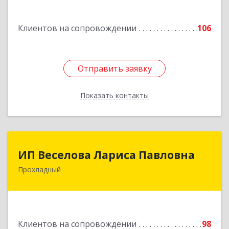
г, Кирова ул, дом № 41
Клиентов на сопровождении
106
Подробнее
Отправить заявку
Отправить заявку
Показать контакты
Назад
ИП Веселова Лариса Павловна
ИП Веселова Лариса Павловна
Прохладный
361045, Кабардино-Балкарская Респ,
Прохладный г, Добровольская ул, дом № 31
Подробнее
Клиентов на сопровождении
98