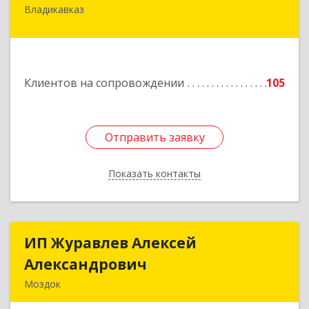
Владикавказ
362020, Северная Осетия - Алания Респ,
Владикавказ г, Островского ул, дом № 12, пом.3
Подробнее
Клиентов на сопровождении
105
Отправить заявку
Отправить заявку
Показать контакты
Назад
ИП Журавлев Алексей
ИП Журавлев Алексей
Александрович
Александрович
Моздок
363750, Северная Осетия - Алания Респ, Моздок