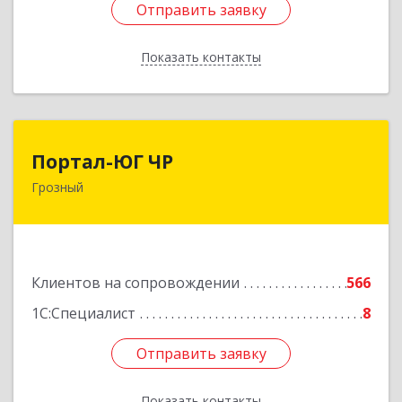
Отправить заявку
Отправить заявку
Показать контакты
Назад
Портал-ЮГ ЧР
Портал-ЮГ ЧР
Грозный
364906, Чеченская Респ, Грозный г, Путина пр-
кт, дом № 30
Подробнее
Клиентов на сопровождении
566
1С:Специалист
8
Отправить заявку
Отправить заявку
Показать контакты
Назад