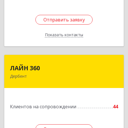
Отправить заявку
Отправить заявку
Показать контакты
Назад
ЛАЙН 360
ЛАЙН 360
Дербент
368600, Дагестан Респ, Дербент г, Ю.Гагарина
ул, домовладение № 14, пом.1
Подробнее
Клиентов на сопровождении
44