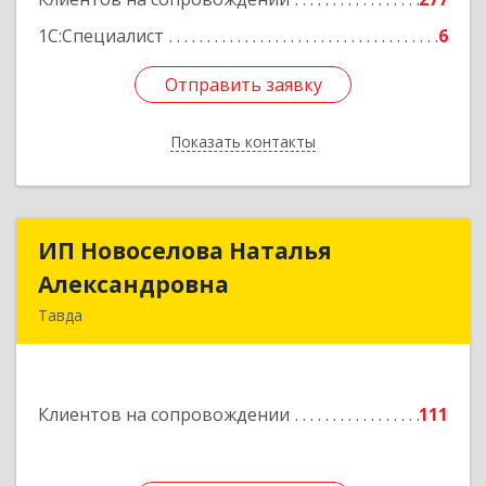
1С:Специалист
6
Отправить заявку
Отправить заявку
Показать контакты
Назад
ИП Новоселова Наталья
ИП Новоселова Наталья
Александровна
Александровна
Тавда
623950, Свердловская обл, Тавда г, 9 Мая ул,
дом № 4
Клиентов на сопровождении
111
Подробнее