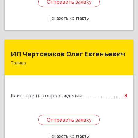
Отправить заявку
Отправить заявку
Показать контакты
Назад
ИП Чертовиков Олег Евгеньевич
ИП Чертовиков Олег Евгеньевич
Талица
623640, Свердловская обл, Талица г, Ленина ул,
дом № 73, кв.31
Подробнее
Клиентов на сопровождении
3
Отправить заявку
Отправить заявку
Показать контакты
Назад