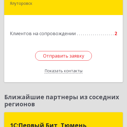
Ялуторовск
Подробнее
Клиентов на сопровождении
2
Отправить заявку
Отправить заявку
Показать контакты
Назад
Ближайшие партнеры из соседних
регионов
1С:Первый Бит, Тюмень
1С:Первый Бит, Тюмень