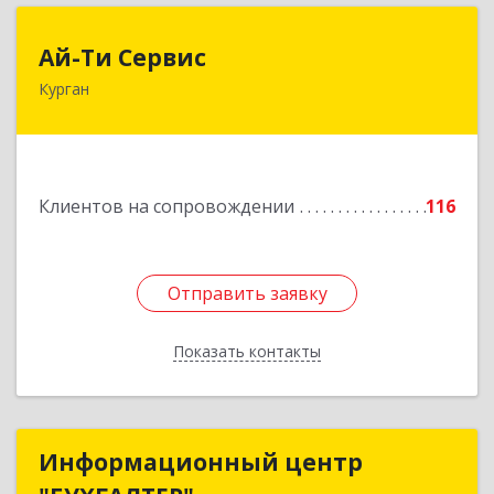
Ай-Ти Сервис
Ай-Ти Сервис
Курган
640032, Курганская обл, г.о. Город Курган,
Курган г, Бажова ул, дом № 49, оф.304
Подробнее
Клиентов на сопровождении
116
Отправить заявку
Отправить заявку
Показать контакты
Назад
Информационный центр
Информационный центр