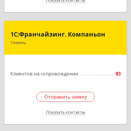
Показать контакты
Назад
1С:Франчайзинг. Компаньон
1С:Франчайзинг. Компаньон
Тюмень
625049, Тюменская обл, Тюмень г,
Магнитогорская ул, дом № 11, корпус 1, оф.19
Подробнее
Клиентов на сопровождении
83
Отправить заявку
Отправить заявку
Показать контакты
Назад