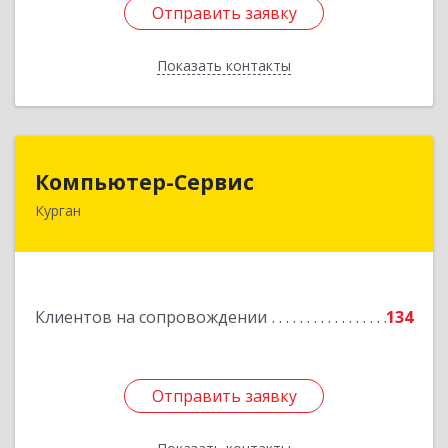
Отправить заявку
Отправить заявку
Показать контакты
Назад
Компьютер-Сервис
Компьютер-Сервис
Курган
640022, Курганская обл, Курган г, Василия
Блюхера ул, дом № 30, пом.1
Подробнее
Клиентов на сопровождении
134
Отправить заявку
Отправить заявку