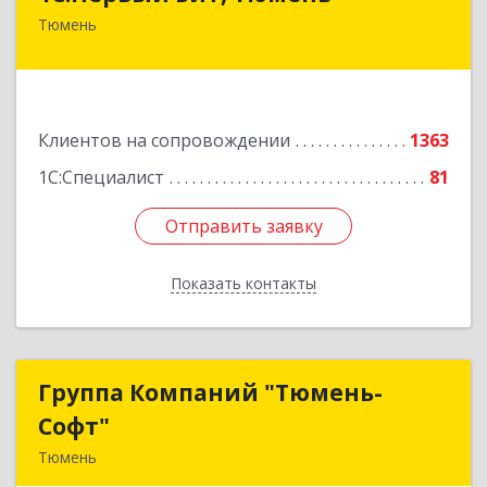
Тюмень
625000, Тюменская обл, Тюмень г, Республики
ул, дом № 61, оф.712
Подробнее
Клиентов на сопровождении
1363
1С:Специалист
81
Отправить заявку
Отправить заявку
Показать контакты
Назад
Группа Компаний "Тюмень-
Группа Компаний "Тюмень-
Софт"
Софт"
Тюмень
625048, Тюменская обл, Тюмень г, Салтыкова-