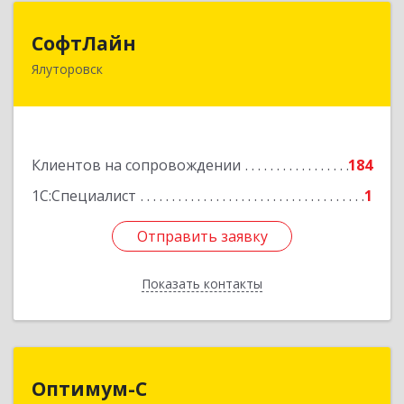
СофтЛайн
СофтЛайн
Ялуторовск
627010, Тюменская обл, Ялуторовский р-н,
Ялуторовск г, Ленина ул, дом № 28
Подробнее
Клиентов на сопровождении
184
1С:Специалист
1
Отправить заявку
Отправить заявку
Показать контакты
Назад
Оптимум-С
Оптимум-С