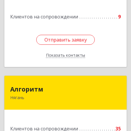
Подробнее
Клиентов на сопровождении
9
Отправить заявку
Отправить заявку
Показать контакты
Назад
Алгоритм
Алгоритм
Нягань
628186, Ханты-Мансийский Автономный округ
- Югра АО, Нягань г, Сибирская ул, дом № 2,
корпус 2, блок 2
Подробнее
Клиентов на сопровождении
35