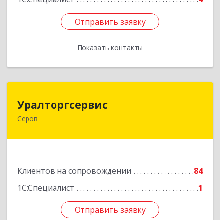
Отправить заявку
Отправить заявку
Показать контакты
Назад
Уралторгсервис
Уралторгсервис
Серов
624980, Свердловская обл, Серов г, Кирова ул,
дом № 2
Подробнее
Клиентов на сопровождении
84
1С:Специалист
1
Отправить заявку
Отправить заявку