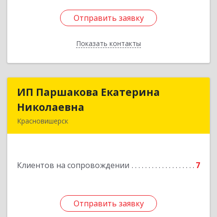
Отправить заявку
Отправить заявку
Показать контакты
Назад
ИП Паршакова Екатерина
ИП Паршакова Екатерина
Николаевна
Николаевна
Красновишерск
618590, Пермский край, Красновишерск г,
Карла Маркса ул, дом № 27, кв.8
Клиентов на сопровождении
7
Подробнее
Отправить заявку
Отправить заявку