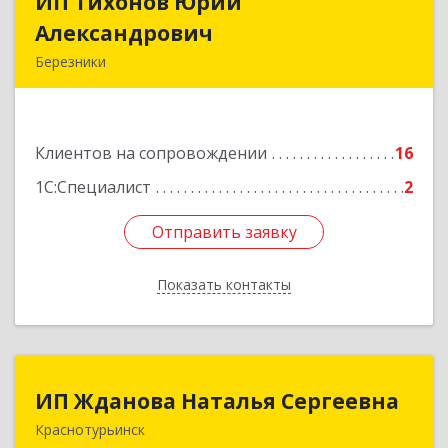
ИП Тихонов Юрий
ИП Тихонов Юрий
Александрович
Александрович
Березники
618400, Пермский край, Березники г, Карла
Маркса ул, дом № 48, оф.431
Клиентов на сопровождении
16
Подробнее
1С:Специалист
2
Отправить заявку
Отправить заявку
Показать контакты
Назад
ИП Жданова Наталья Сергеевна
ИП Жданова Наталья Сергеевна
Краснотурьинск