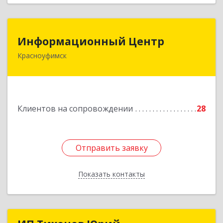
Информационный Центр
Информационный Центр
Красноуфимск
623300, Свердловская обл, Красноуфимск г,
Мизерова ул, дом № 112А
Подробнее
Клиентов на сопровождении
28
Отправить заявку
Отправить заявку
Показать контакты
Назад