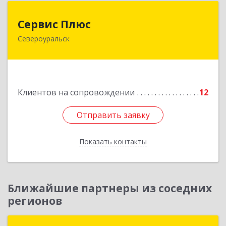
Сервис Плюс
Сервис Плюс
Североуральск
624480, Свердловская обл, Североуральск г,
Ленина ул, дом № 10, кв.оф.1
Подробнее
Клиентов на сопровождении
12
Отправить заявку
Отправить заявку
Показать контакты
Назад
Ближайшие партнеры из соседних
регионов