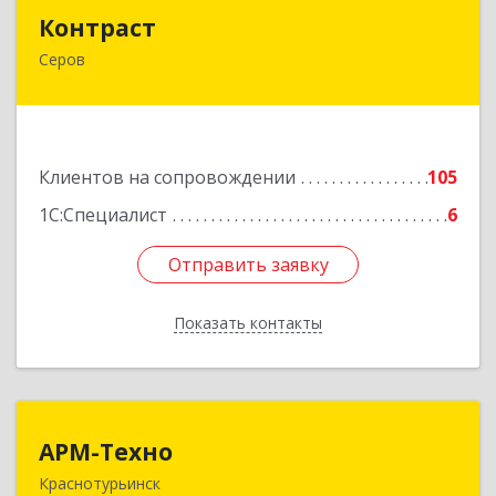
Контраст
Контраст
Серов
624993, Свердловская обл, Серов г, Ленина ул,
дом № 187
Подробнее
Клиентов на сопровождении
105
1С:Специалист
6
Отправить заявку
Отправить заявку
Показать контакты
Назад
АРМ-Техно
АРМ-Техно
Краснотурьинск
624447, Свердловская обл, Краснотурьинск г,