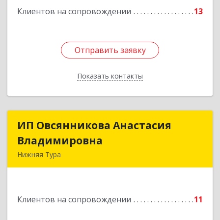
Подробнее
Клиентов на сопровождении
13
Отправить заявку
Отправить заявку
Показать контакты
Назад
ИП Овсянникова Анастасия
ИП Овсянникова Анастасия
Владимировна
Владимировна
Нижняя Тура
624222, Свердловская обл, Нижняя Тура г,
Машиностроителей ул, дом № 7, кв.30
Клиентов на сопровождении
11
Подробнее