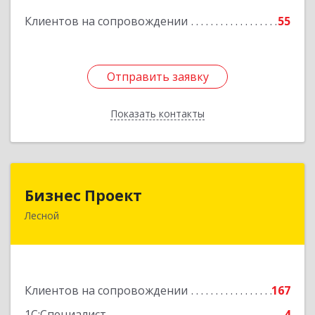
Подробнее
Клиентов на сопровождении
55
Отправить заявку
Отправить заявку
Показать контакты
Назад
Бизнес Проект
Бизнес Проект
Лесной
624200, Свердловская обл, Лесной г, Сиротина
ул, дом № 11
Подробнее
Клиентов на сопровождении
167
1С:Специалист
4