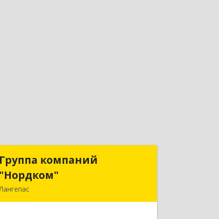
Группа компаний
Группа компаний
"Нордком"
"Нордком"
Лангепас
628672, Тюменская обл, Лангепас г.,
Солнечная ул., дом № 21/1, каб.313