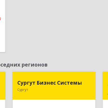
5
1
е
8
седних регионов
я
Сургут Бизнес Системы
Сургут Бизнес Системы
м
Сургут
628406, Ханты-Мансийский
Автономный округ - Югра АО, Сургут
й
г, 30 лет Победы ул, дом № 44, корпус
т
А, оф.304