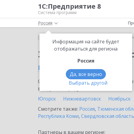
1С:Предприятие 8
Система программ
Россия
Пр
Главная
Сервисы ИТС
1С-Отчетность
1С-Отч
Информация на сайте будет
отображаться для региона
Заказать 1С-Отчетно
Россия
в Нефтеюганске
Да, все верно
Ознакомьтесь с информационными карт
Выбрать другой
внедрение продукта.
Югорск
Нижневартовск
Ноябрьск
Смотрите также:
Россия
,
Тюменская обл
Республика Коми
,
Свердловская област
Партнеры в вашем регионе: