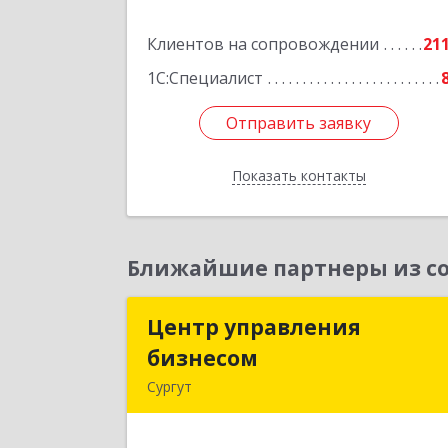
кв.17
Клиентов на сопровождении
21
Подробне
1С:Специалист
Отправить заявку
Отправить заявку
Показать контакты
Назад
Ближайшие партнеры из со
Центр управления
Центр управлени
бизнесом
бизнесо
Сургут
628403, Ханты-Мансийски
Автономный округ - Югра АО, Сургу