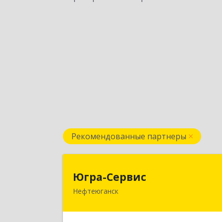
Рекомендованные партнеры
Югра-Серви
Югра-Сервис
Нефтеюганск
628303, Ханты-Мансийски
Автономный округ - Югра АО
Нефтеюганск г, 6-й мкр, дом № 3