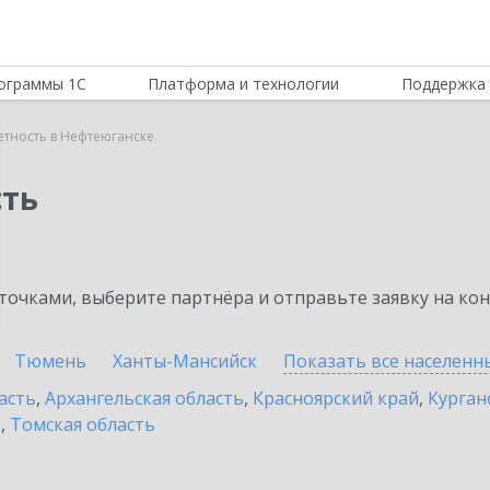
ограммы 1С
Платформа и технологии
Поддержка 
етность в Нефтеюганске
сть
очками, выберите партнёра и отправьте заявку на ко
Тюмень
Ханты-Мансийск
Показать все населен
асть
,
Архангельская область
,
Красноярский край
,
Курган
ь
,
Томская область