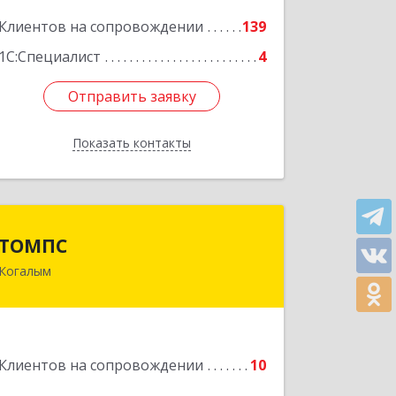
Клиентов на сопровождении
139
Подробнее
1С:Специалист
4
Отправить заявку
Отправить заявку
Показать контакты
Назад
ТОМПС
ТОМПС
Когалым
628484, Ханты-Мансийский
Автономный округ - Югра АО,
Когалым г, Ленинградская ул, дом №
61, кв.8
Клиентов на сопровождении
10
Подробнее