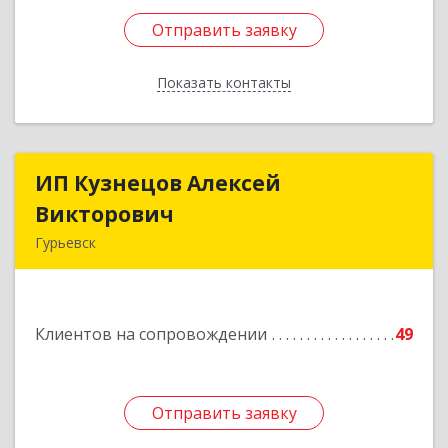
Отправить заявку
Отправить заявку
Показать контакты
Назад
ИП Кузнецов Алексей
ИП Кузнецов Алексей
Викторович
Викторович
Гурьевск
652780, Кемеровская обл, Гурьевский р-н,
Гурьевск г, Суворова ул, дом № 32
Клиентов на сопровождении
49
Подробнее
Отправить заявку
Отправить заявку