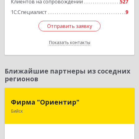
Клиентов на сопровождении
527
1С:Специалист
9
Отправить заявку
Отправить заявку
Показать контакты
Назад
Ближайшие партнеры из соседних
регионов
Фирма "Ориентир"
Фирма "Ориентир"
Бийск
659300, Алтайский край, Бийск г, Сергея Кирова
пр-кт, дом № 3
Подробнее