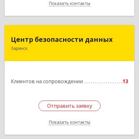
Показать контакты
Назад
Центр безопасности данных
Центр безопасности данных
Заринск
659100, Алтайский край, Заринск г, Таратынова
ул, дом № 11, кв.9
Подробнее
Клиентов на сопровождении
13
Отправить заявку
Отправить заявку
Показать контакты
Назад