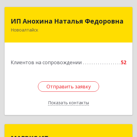
ИП Анохина Наталья Федоровна
ИП Анохина Наталья Федоровна
Новоалтайск
658041, Алтайский край, Новоалтайск г,
Белоярская ул, дом № 132
Подробнее
Клиентов на сопровождении
52
Отправить заявку
Отправить заявку
Показать контакты
Назад
МАРЭКС ИТ