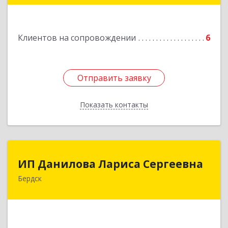
Подробнее
Клиентов на сопровождении
6
Отправить заявку
Отправить заявку
Показать контакты
Назад
ИП Данилова Лариса Сергеевна
ИП Данилова Лариса Сергеевна
Бердск
633004, Новосибирская обл, Бердск г, Озерная
ул, дом № 42, кв.40
Подробнее