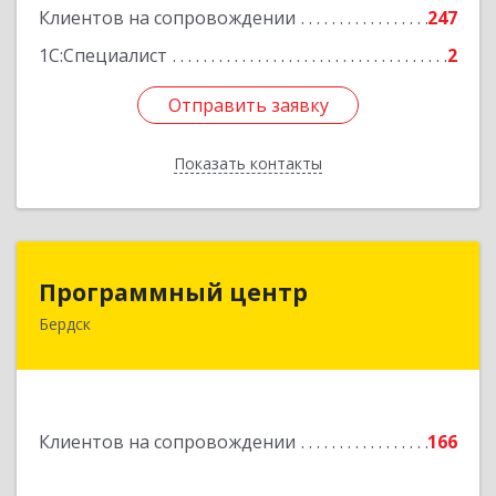
Клиентов на сопровождении
247
1С:Специалист
2
Отправить заявку
Отправить заявку
Показать контакты
Назад
Программный центр
Программный центр
Бердск
633004, Новосибирская обл, Бердск г,
Химзаводская ул, дом № 9/4
Подробнее
Клиентов на сопровождении
166