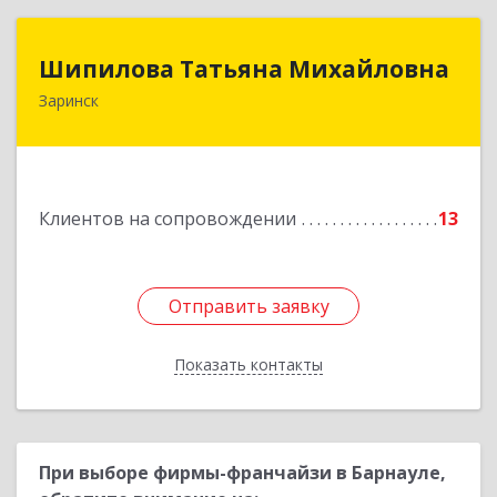
Шипилова Татьяна Михайловна
Шипилова Татьяна Михайловна
Заринск
Подробнее
Клиентов на сопровождении
13
Отправить заявку
Отправить заявку
Показать контакты
Назад
При выборе фирмы-франчайзи в Барнауле,