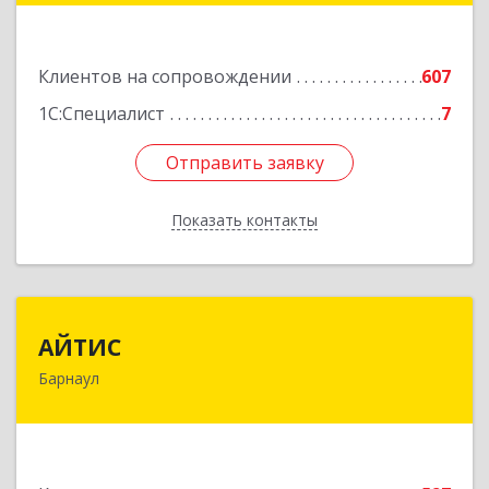
Подробнее
Клиентов на сопровождении
607
1С:Специалист
7
Отправить заявку
Отправить заявку
Показать контакты
Назад
АЙТИС
АЙТИС
Барнаул
656067, Алтайский край, Барнаул г, Взлетная ул,
дом № 65
Подробнее