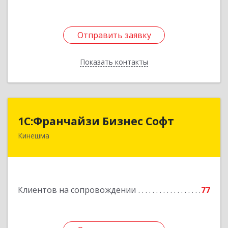
Отправить заявку
Отправить заявку
Показать контакты
Назад
1С:Франчайзи Бизнес Софт
1С:Франчайзи Бизнес Софт
Кинешма
155800, Ивановская обл, Кинешма г, Жуковская
ул, дом № 10
Подробнее
Клиентов на сопровождении
77