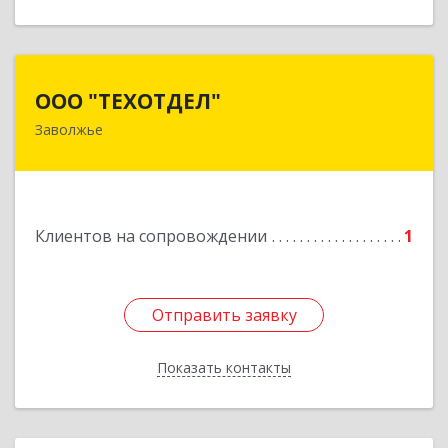
ООО "ТЕХОТДЕЛ"
ООО "ТЕХОТДЕЛ"
Заволжье
Подробнее
Клиентов на сопровождении
1
Отправить заявку
Отправить заявку
Показать контакты
Назад