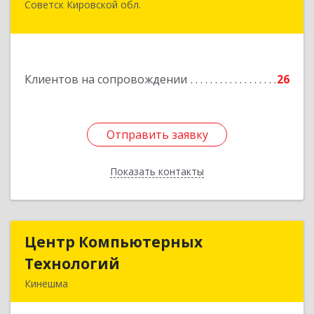
Советск Кировской обл.
613340, Кировская обл, Советск г, Дружбы ул,
дом № 29
Подробнее
Клиентов на сопровождении
26
Отправить заявку
Отправить заявку
Показать контакты
Назад
Центр Компьютерных
Центр Компьютерных
Технологий
Технологий
Кинешма
155800, Ивановская обл, Кинешма г, Вичугская