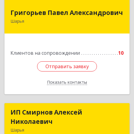
Григорьев Павел Александрович
Григорьев Павел Александрович
Шарья
157505, Костромская область, город Шарья,
улица Краснухина, дом 6.
Подробнее
Клиентов на сопровождении
10
Отправить заявку
Отправить заявку
Показать контакты
Назад
ИП Смирнов Алексей
ИП Смирнов Алексей
Николаевич
Николаевич
Шарья