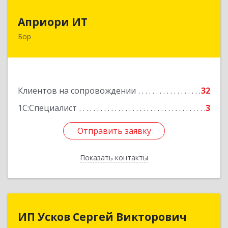
Априори ИТ
Априори ИТ
Бор
606446, Нижегородская обл, Бор г, Красногорка
м-н, дом № 23, корпус 1, кв.11
Подробнее
Клиентов на сопровождении
32
1С:Специалист
3
Отправить заявку
Отправить заявку
Показать контакты
Назад
ИП Усков Сергей Викторович
ИП Усков Сергей Викторович