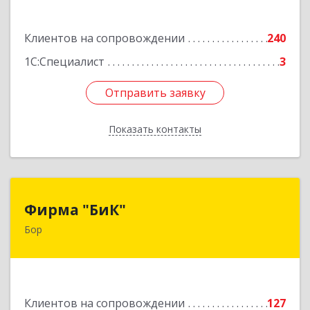
Подробнее
Клиентов на сопровождении
240
1С:Специалист
3
Отправить заявку
Отправить заявку
Показать контакты
Назад
Фирма "БиК"
Фирма "БиК"
Бор
606440, Нижегородская обл, Бор г, Советская
ул, дом № 11
Подробнее
Клиентов на сопровождении
127