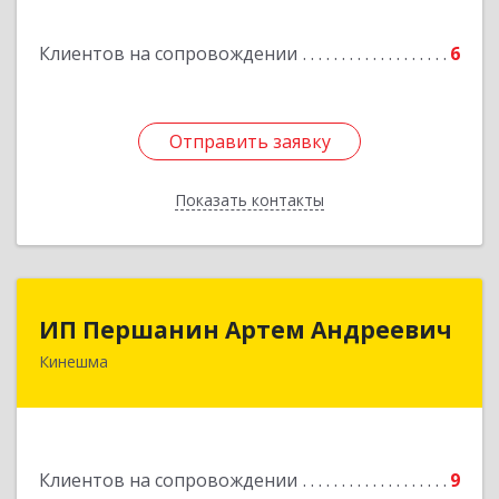
ул, дом № 106
Клиентов на сопровождении
6
Подробнее
Отправить заявку
Отправить заявку
Показать контакты
Назад
ИП Першанин Артем Андреевич
ИП Першанин Артем Андреевич
Кинешма
Подробнее
Клиентов на сопровождении
9