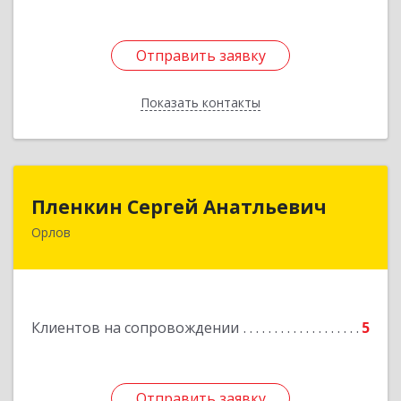
Отправить заявку
Отправить заявку
Показать контакты
Назад
Пленкин Сергей Анатльевич
Пленкин Сергей Анатльевич
Орлов
612 270, 612270, Кировская обл, , Орлов г,
Ленина ул, дом. 128
Подробнее
Клиентов на сопровождении
5
Отправить заявку
Отправить заявку