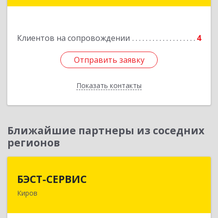
Подробнее
Клиентов на сопровождении
4
Отправить заявку
Отправить заявку
Показать контакты
Назад
Ближайшие партнеры из соседних
регионов
БЭСТ-СЕРВИС
БЭСТ-СЕРВИС
Киров
610045, Кировская обл, Киров г, Дмитрия
Козулева ул, дом № 2, корпус 1