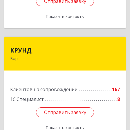
Отправить заявку
Отправить заявку
Показать контакты
Назад
КРУНД
КРУНД
Бор
606440, Нижегородская обл, Бор г,
Профсоюзная ул, дом № 6
Подробнее
Клиентов на сопровождении
167
1С:Специалист
8
Отправить заявку
Отправить заявку
Показать контакты
Назад