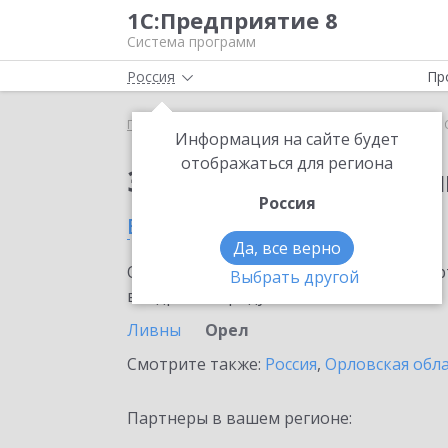
1С:Предприятие 8
Система программ
Россия
Пр
Главная
Сервисы ИТС
1С:Облачный архив
1
Информация на сайте будет
отображаться для региона
Заказать 1С:Облачны
Россия
в Орле
Да, все верно
Ознакомьтесь с информационными карт
Выбрать другой
внедрение продукта.
Ливны
Орел
Смотрите также:
Россия
,
Орловская обл
Партнеры в вашем регионе: