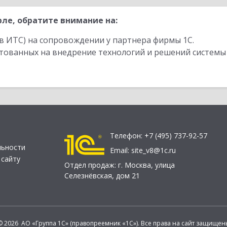
ле, обратите внимание на:
в ИТС) на сопровождении у партнера фирмы 1С.
стованных на внедрение технологий и решений системы
Телефон:
+7 (495) 737-92-57
льности
Email:
site_v8@1c.ru
 сайту
Отдел продаж:
г. Москва
,
улица
Селезнёвская, дом 21
© 2026 АО «Группа 1С» (правопреемник «1С»). Все права на сайт защищен