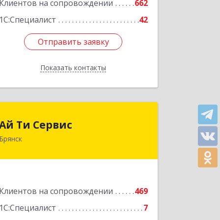
Клиентов на сопровождении
662
1С:Специалист
42
Отправить заявку
Отправить заявку
Показать контакты
Назад
Ай Ти Сервис
Ай Ти Сервис
Брянск
241035, Брянская обл, Брянск г,
Брянской Пролетарской Дивизии ул,
дом № 9
Подробнее
Клиентов на сопровождении
469
1С:Специалист
7