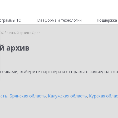
ограммы 1С
Платформа и технологии
Поддержка 
С:Облачный архив в Орле
й архив
очками, выберите партнёра и отправьте заявку на ко
асть
,
Брянская область
,
Калужская область
,
Курская обла