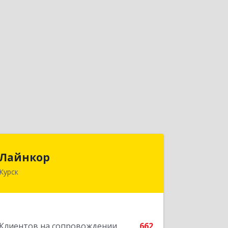
Лайнкор
Лайнкор
Курск
305021, Курская обл, Курск г, Победы
пр-кт, дом № 10, оф.№64
Подробнее
Клиентов на сопровождении
662