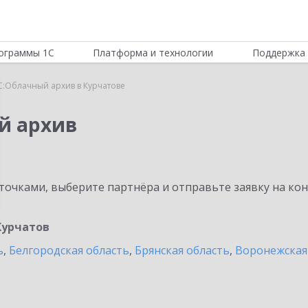
ограммы 1С
Платформа и технологии
Поддержка 
С:Облачный архив в Курчатове
й архив
очками, выберите партнёра и отправьте заявку на ко
Курчатов
ь
,
Белгородская область
,
Брянская область
,
Воронежская