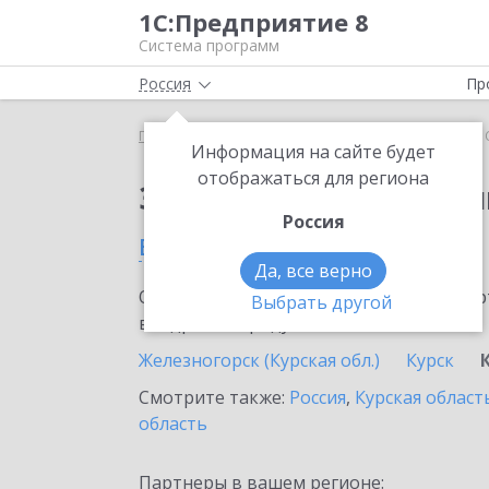
1С:Предприятие 8
Система программ
Россия
Пр
Главная
Сервисы ИТС
1С:Облачный архив
1
Информация на сайте будет
отображаться для региона
Заказать 1С:Облачны
Россия
в Курчатове
Да, все верно
Ознакомьтесь с информационными карт
Выбрать другой
внедрение продукта.
Железногорск (Курская обл.)
Курск
Смотрите также:
Россия
,
Курская област
область
Партнеры в вашем регионе: