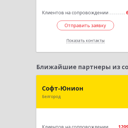
Подробне
Клиентов на сопровождении
Отправить заявку
Отправить заявку
Показать контакты
Назад
Ближайшие партнеры из со
Софт-Юнио
Софт-Юнион
Белгород
308014, Белгородская обл, Белгород г
Садовая ул, дом № 3а, оф.4/
Подробне
Клиентов на сопровождении
120