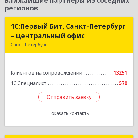
Ближайшие партнеры из соседних
регионов
1С:Первый Бит, Санкт-Петербург
1С:Первый Бит, Санкт-Петербург
– Центральный офис
– Центральный офис
Санкт-Петербург
г.Санкт-Петербург, Невский проспект, 10
Подробнее
Клиентов на сопровождении
13251
1С:Специалист
570
Отправить заявку
Отправить заявку
Показать контакты
Назад