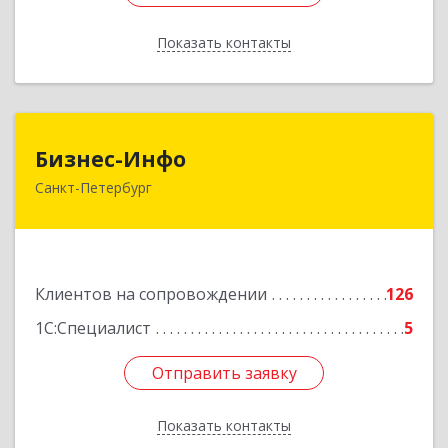
Показать контакты
Назад
Бизнес-Инфо
Бизнес-Инфо
Санкт-Петербург
191119, Санкт-Петербург г, Константина
Заслонова ул, дом № 7, литера А, пом.17-Н,
часть 3,4,5
Подробнее
Клиентов на сопровождении
126
1С:Специалист
5
Отправить заявку
Отправить заявку
Показать контакты
Назад