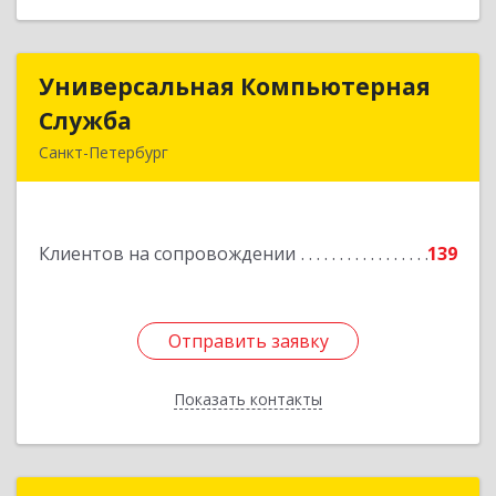
Универсальная Компьютерная
Универсальная Компьютерная
Служба
Служба
Санкт-Петербург
192007, Санкт-Петербург г, Тамбовская ул, дом
№ 12, корпус В, кв.31
Клиентов на сопровождении
139
Подробнее
Отправить заявку
Отправить заявку
Показать контакты
Назад