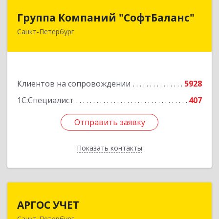
Группа Компаний "СофтБаланс"
Группа Компаний "СофтБаланс"
Санкт-Петербург
195112, Санкт-Петербург г, Заневский пр-кт,
дом № 30, корпус 2, литера А
Подробнее
Клиентов на сопровождении
5928
1С:Специалист
407
Отправить заявку
Отправить заявку
Показать контакты
Назад
АРГОС УЧЕТ
АРГОС УЧЕТ
Санкт-Петербург