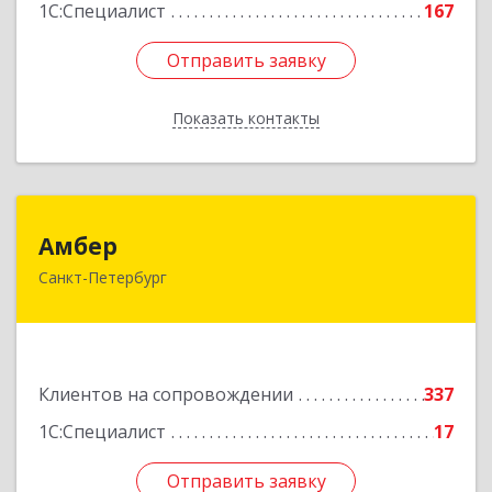
1С:Специалист
167
Отправить заявку
Отправить заявку
Показать контакты
Назад
Амбер
Амбер
Санкт-Петербург
191119, Санкт-Петербург г, Правды ул, дом №
16
Подробнее
Клиентов на сопровождении
337
1С:Специалист
17
Отправить заявку
Отправить заявку