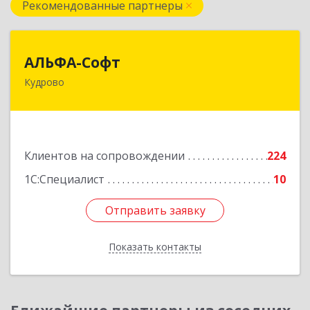
Рекомендованные партнеры
АЛЬФА-Софт
АЛЬФА-Софт
Кудрово
188692, Ленинградская обл, Всеволожский м.р-
н, г.п.Заневское, Кудрово г, Пражская ул, дом №
3, кв.305
Подробнее
Клиентов на сопровождении
224
1С:Специалист
10
Отправить заявку
Отправить заявку
Показать контакты
Назад