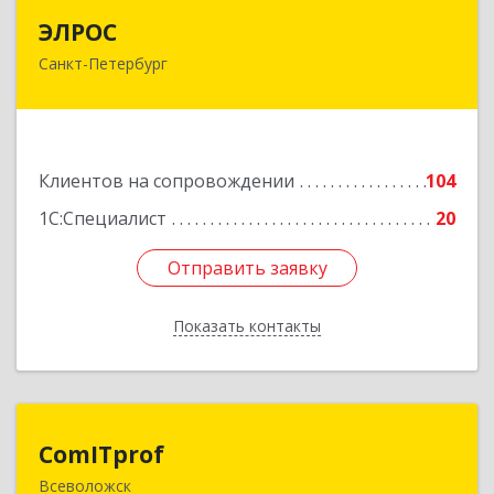
ЭЛРОС
ЭЛРОС
Санкт-Петербург
191024, Санкт-Петербург г, Тележная ул, дом №
22, кв.6
Подробнее
Клиентов на сопровождении
104
1С:Специалист
20
Отправить заявку
Отправить заявку
Показать контакты
Назад
ComITprof
ComITprof
Всеволожск
188643, Ленинградская обл, Всеволожский р-н,