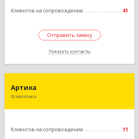
Подробнее
Клиентов на сопровождении
41
Отправить заявку
Отправить заявку
Показать контакты
Назад
Артика
Артика
Всеволожск
188645, Ленинградская обл, Всеволожск г,
Доктора Сотникова ул, дом № 2, кв.86
Подробнее
Клиентов на сопровождении
11