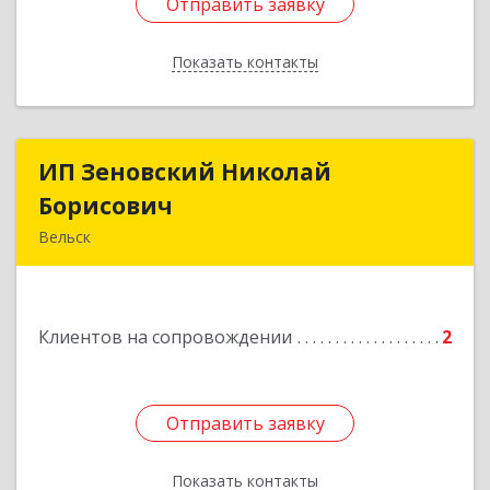
Отправить заявку
Отправить заявку
Показать контакты
Назад
ИП Зеновский Николай
ИП Зеновский Николай
Борисович
Борисович
Вельск
165150, Архангельская обл, Вельский р-н,
Лукинская д, Надежды ул, дом № 6
Клиентов на сопровождении
2
Подробнее
Отправить заявку
Отправить заявку
Показать контакты
Назад