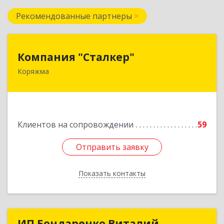
Рекомендованные партнеры
Компания "Сталкер"
Компания "Сталкер"
Коряжма
165651, Архангельская обл, Коряжма г,
Архангельская ул, дом № 14
Подробнее
Клиентов на сопровождении
59
Отправить заявку
Отправить заявку
Показать контакты
Назад
ИП Бондаренко Виталий
ИП Бондаренко Виталий