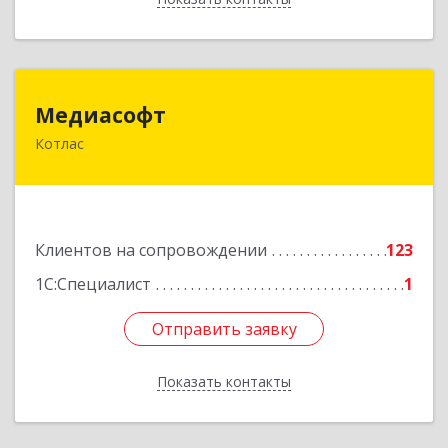
Медиасофт
Медиасофт
Котлас
165300, Архангельская обл, Котлас г,
Маяковского ул, дом № 5
Подробнее
Клиентов на сопровождении
123
1С:Специалист
1
Отправить заявку
Отправить заявку
Показать контакты
Назад