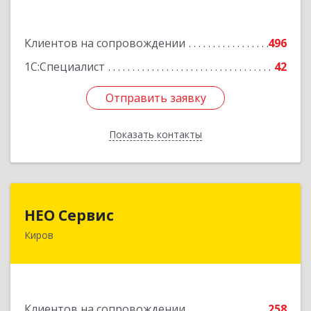
Подробнее
Клиентов на сопровождении
496
1С:Специалист
42
Отправить заявку
Отправить заявку
Показать контакты
Назад
НЕО Сервис
НЕО Сервис
Киров
610045, Кировская обл, Киров г, Ульяновская
ул, дом № 36
Подробнее
Клиентов на сопровождении
258