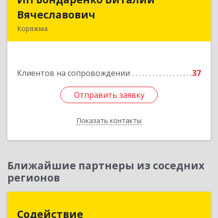
Вячеславович
Вячеславович
Коряжма
165650, Архангельская обл, Коряжма г,
Набережная им Н.Островского ул, дом № 38
Клиентов на сопровождении
37
Подробнее
Отправить заявку
Отправить заявку
Показать контакты
Назад
Ближайшие партнеры из соседних
регионов
Содействие
Содействие