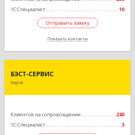
1С:Специалист
10
Отправить заявку
Отправить заявку
Показать контакты
Назад
БЭСТ-СЕРВИС
БЭСТ-СЕРВИС
Киров
610045, Кировская обл, Киров г, Дмитрия
Козулева ул, дом № 2, корпус 1
Подробнее
Клиентов на сопровождении
240
1С:Специалист
3