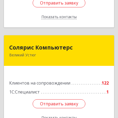
Отправить заявку
Отправить заявку
Показать контакты
Назад
Солярис Компьютерс
Солярис Компьютерс
Великий Устюг
162390, Вологодская обл, Великий Устюг г,
Виноградова ул, дом № 87
Подробнее
Клиентов на сопровождении
122
1С:Специалист
1
Отправить заявку
Отправить заявку
Показать контакты
Назад