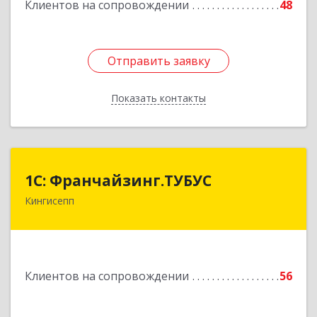
Клиентов на сопровождении
48
Подробнее
Отправить заявку
Отправить заявку
Показать контакты
Назад
1С: Франчайзинг.ТУБУС
1С: Франчайзинг.ТУБУС
Кингисепп
Подробнее
Клиентов на сопровождении
56