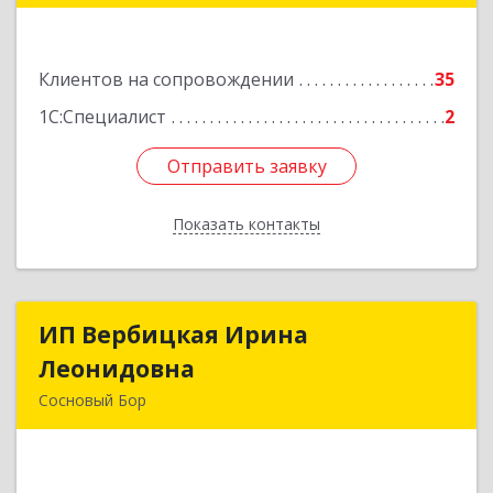
Подробнее
Клиентов на сопровождении
35
1С:Специалист
2
Отправить заявку
Отправить заявку
Показать контакты
Назад
ИП Вербицкая Ирина
ИП Вербицкая Ирина
Леонидовна
Леонидовна
Сосновый Бор
189540, Сосновый Бор г, Героев пр-кт, дом №
55