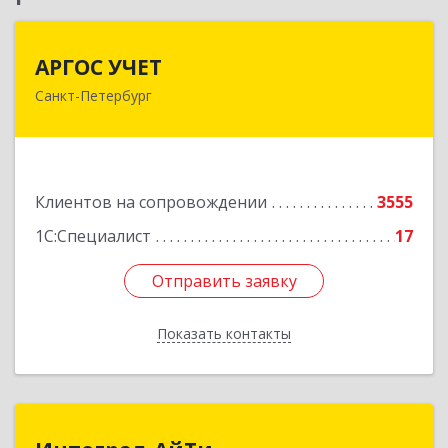
АРГОС УЧЕТ
АРГОС УЧЕТ
Санкт-Петербург
196191, Санкт-Петербург г, Конституции пл,
дом № 7, оф.416
Подробнее
Клиентов на сопровождении
3555
1С:Специалист
17
Отправить заявку
Отправить заявку
Показать контакты
Назад
Интеграл-АйТи