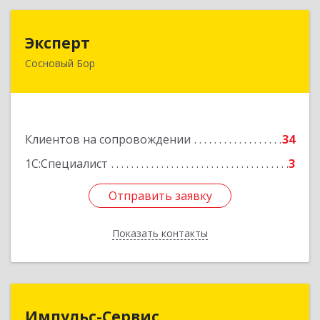
Эксперт
Эксперт
Сосновый Бор
188544, Ленинградская обл, Сосновый Бор г, 50
лет Октября ул, дом № 1
Подробнее
Клиентов на сопровождении
34
1С:Специалист
3
Отправить заявку
Отправить заявку
Показать контакты
Назад
Импульс-Сервис
Импульс-Сервис