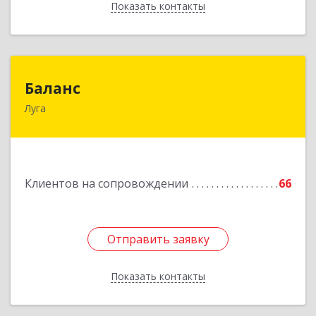
Показать контакты
Назад
Баланс
Баланс
Луга
188230, Ленинградская обл, Луга г, Урицкого
пр-кт, дом № 77а
Подробнее
Клиентов на сопровождении
66
Отправить заявку
Отправить заявку
Показать контакты
Назад