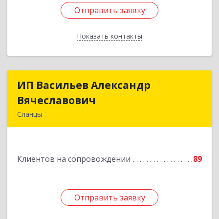
Отправить заявку
Отправить заявку
Показать контакты
Назад
ИП Васильев Александр
ИП Васильев Александр
Вячеславович
Вячеславович
Сланцы
Ленинградская обл, Сланцы г, Спортивная ул,
дом № 2
Клиентов на сопровождении
89
Подробнее
Отправить заявку
Отправить заявку