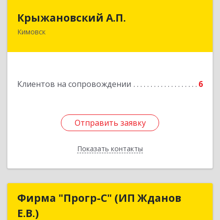
Крыжановский А.П.
Крыжановский А.П.
Кимовск
301720, Тульская область, г.Кимовск ,
ул.Белинского, д.16, кв.1
Подробнее
Клиентов на сопровождении
6
Отправить заявку
Отправить заявку
Показать контакты
Назад
Фирма "Прогр-С" (ИП Жданов
Фирма "Прогр-С" (ИП Жданов
Е.В.)
Е.В.)