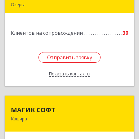
Озеры
140563, Московская обл, Озерский р-н, Озеры г,
им Маршала Катукова мкр, дом № 16, кв.27
Клиентов на сопровождении
30
Подробнее
Отправить заявку
Отправить заявку
Показать контакты
Назад
МАГИК СОФТ
МАГИК СОФТ
Кашира
Подробнее