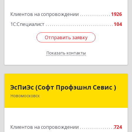
Подробнее
Клиентов на сопровождении
1926
1С:Специалист
104
Отправить заявку
Отправить заявку
Показать контакты
Назад
ЭсПиЭс (Софт Профэшнл Севис )
ЭсПиЭс (Софт Профэшнл Севис )
Новомосковск
301659, Тульская обл, Новомосковский р-н,
Новомосковск г, Шахтеров ул, дом № 33/33
Подробнее
Клиентов на сопровождении
724