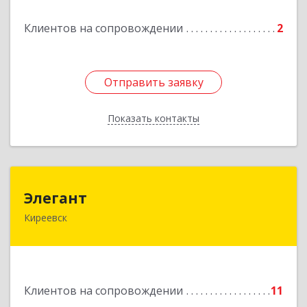
Клиентов на сопровождении
2
Отправить заявку
Отправить заявку
Показать контакты
Назад
Элегант
Элегант
Киреевск
301262, Тульская обл, Киреевск г, Чехова ул,
дом № 1
Подробнее
Клиентов на сопровождении
11