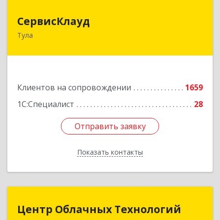
СервисКлауд
СервисКлауд
Тула
300028, Тульская обл, Тула г, Болдина ул, дом №
98, оф.545
Подробнее
Клиентов на сопровождении
1659
1С:Специалист
28
Отправить заявку
Отправить заявку
Показать контакты
Назад
Центр Облачных Технологий
Центр Облачных Технологий