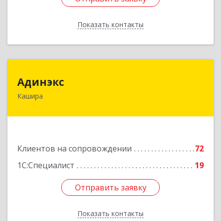
Показать контакты
Назад
Адинэкс
Адинэкс
Кашира
142900, Московская обл, г.о. Кашира, Кашира г,
Стрелецкая ул, дом № 70/1
Подробнее
Клиентов на сопровождении
72
1С:Специалист
19
Отправить заявку
Отправить заявку
Показать контакты
Назад