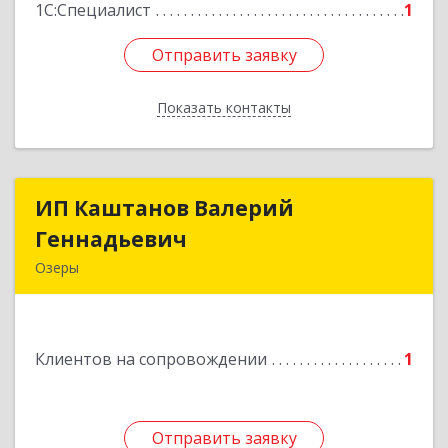
1С:Специалист
1
Отправить заявку
Отправить заявку
Показать контакты
Назад
ИП Каштанов Валерий
ИП Каштанов Валерий
Геннадьевич
Геннадьевич
Озеры
140560, Московская обл, Озерский р-н, Озеры г,
Ленина ул, дом № 202
Клиентов на сопровождении
1
Подробнее
Отправить заявку
Отправить заявку