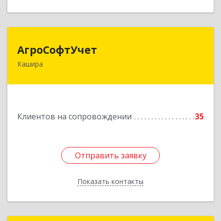
АгроСофтУчет
АгроСофтУчет
Кашира
142932, Московская обл, г.о.Кашира, Каменка д,
Парковая ул, дом № 37
Подробнее
Клиентов на сопровождении
35
Отправить заявку
Отправить заявку
Показать контакты
Назад