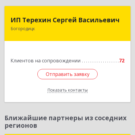
ИП Терехин Сергей Васильевич
ИП Терехин Сергей Васильевич
Богородицк
301831, Тульская обл, Богородицкий р-н,
Богородицк г, Полевая ул, дом № 32, кв.92
Подробнее
Клиентов на сопровождении
72
Отправить заявку
Отправить заявку
Показать контакты
Назад
Ближайшие партнеры из соседних
регионов