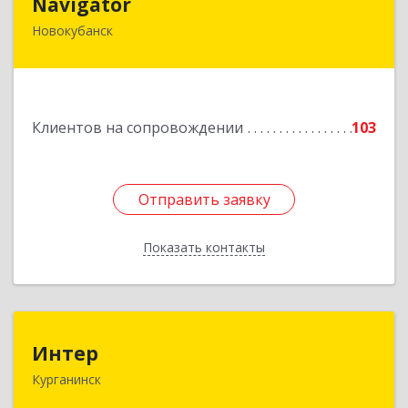
Navigator
Новокубанск
352240, Краснодарский край, Новокубанск г,
Пушкина ул, дом № 67
Подробнее
Клиентов на сопровождении
103
Отправить заявку
Отправить заявку
Показать контакты
Назад
Интер
Интер
Курганинск
352430, Краснодарский край, Курганинск г,
Матросова ул, дом № 151