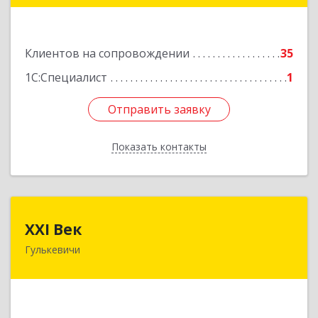
Подробнее
Клиентов на сопровождении
35
1С:Специалист
1
Отправить заявку
Отправить заявку
Показать контакты
Назад
XXI Век
XXI Век
Гулькевичи
352180, Краснодарский край, Отрадо-
Кубанское с, Северная ул, дом № 11
Подробнее