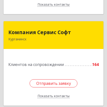
Показать контакты
Назад
Компания Сервис Софт
Компания Сервис Софт
Курганинск
352430, Краснодарский край, Курганинск г,
Розы Люксембург ул, дом № 333
Подробнее
Клиентов на сопровождении
164
Отправить заявку
Отправить заявку
Показать контакты
Назад