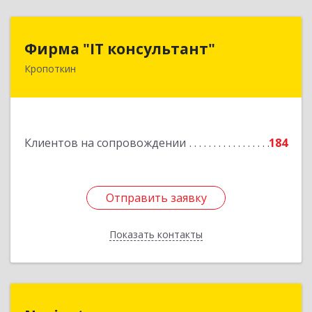
Фирма "IT консультант"
Фирма "IT консультант"
Кропоткин
352389, Краснодарский край, Кавказский р-н,
Кропоткин г, Пушкина ул, дом № 294, оф.2,3
Подробнее
Клиентов на сопровождении
184
Отправить заявку
Отправить заявку
Показать контакты
Назад
Navigator