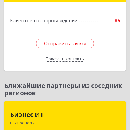
пом.3
Подробнее
Клиентов на сопровождении
86
Отправить заявку
Отправить заявку
Показать контакты
Назад
Ближайшие партнеры из соседних
регионов
Бизнес ИТ
Бизнес ИТ
Ставрополь
355035, Ставропольский край, Ставрополь г, 1