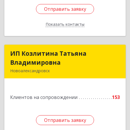
Отправить заявку
Отправить заявку
Показать контакты
Назад
ИП Козлитина Татьяна
ИП Козлитина Татьяна
Владимировна
Владимировна
Новоалександровск
356000, Ставропольский край,
Новоалександровск г, Гайдара пер, дом № 25
Клиентов на сопровождении
153
Подробнее
Отправить заявку
Отправить заявку