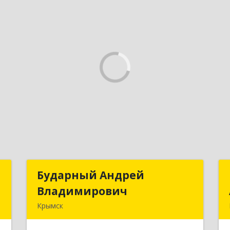
Д
Бударный Андрей
Бударный Андрей
Владимирович
Владимирович
,
Крымск
а
353389, Краснодарский край, Крымск
2
г, Революционная ул, дом № 47