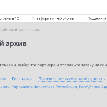
ограммы 1С
Платформа и технологии
Поддержка 
С:Облачный архив в Крымске
й архив
очками, выберите партнёра и отправьте заявку на ко
апа
Геленджик
Показать все населенные
пункты
 край
,
Карачаево-Черкесская Республика
,
Республика Ад