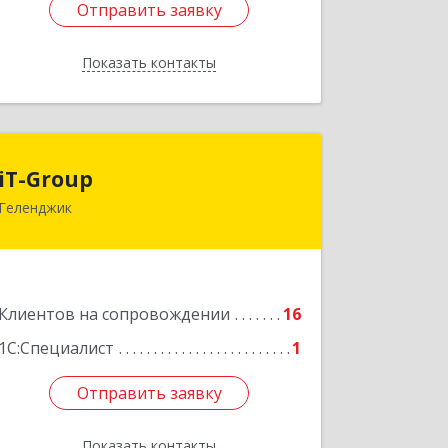
Отправить заявку
Отправить заявку
Показать контакты
Назад
iT-Group
iT-Group
Геленджик
353460, Краснодарский край,
Геленджик г, Керченская ул, дом № 4,
оф.6
Подробнее
Клиентов на сопровождении
16
1С:Специалист
1
Отправить заявку
Отправить заявку
Показать контакты
Назад