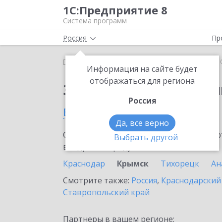
1С:Предприятие 8
Система программ
Россия
Пр
Главная
Сервисы ИТС
1С:Облачный архив
1
Информация на сайте будет
отображаться для региона
Заказать 1С:Облачны
Россия
в Крымске
Да, все верно
Ознакомьтесь с информационными карт
Выбрать другой
внедрение продукта.
Краснодар
Крымск
Тихорецк
Ан
Смотрите также:
Россия
,
Краснодарский
Ставропольский край
Партнеры в вашем регионе: