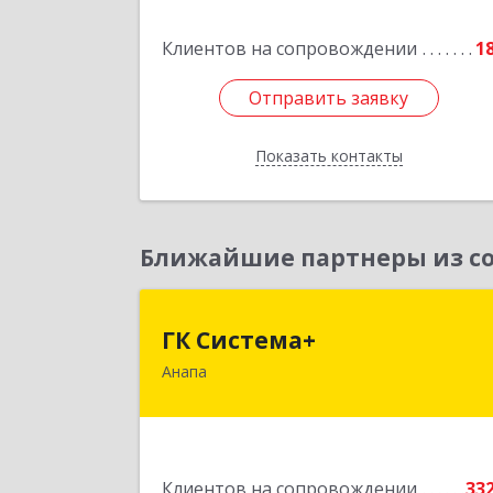
Подробне
Клиентов на сопровождении
1
Отправить заявку
Отправить заявку
Показать контакты
Назад
Ближайшие партнеры из со
ГК Система
ГК Система+
Анапа
353450, Краснодарский край
Анапский р-н, Анапа г, Лермонтов
ул, дом № 116, корпус Г, оф.
Подробне
Клиентов на сопровождении
33