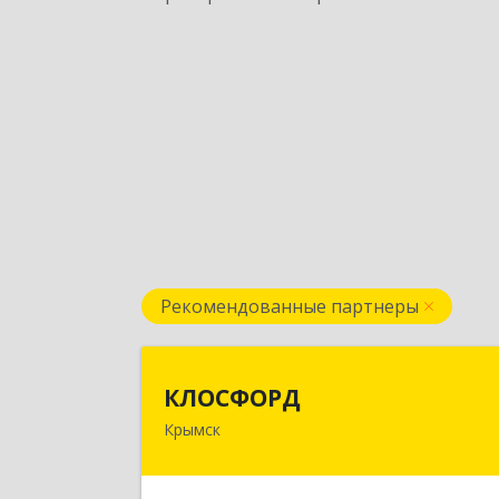
Рекомендованные партнеры
КЛОСФОР
КЛОСФОРД
Крымск
353380, Краснодарский край
Крымский р-н, Крымск г, Карл
Либкнехта ул, дом № 36Б, оф.