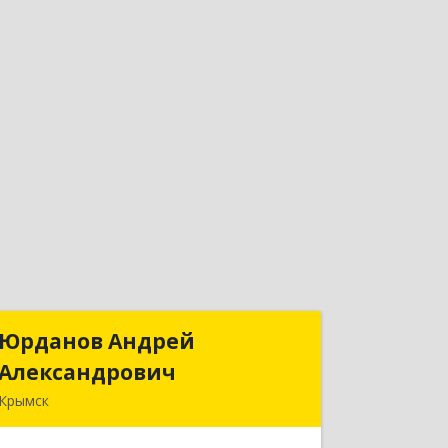
Юрданов Андрей
Юрданов Андрей
Александрович
Александрович
Крымск
353384 Краснодарский край г. Крымск
ул. Юбилейная 8