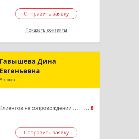
Отправить заявку
Отправить заявку
Показать контакты
Назад
Гавышева Дина
Гавышева Дина
Евгеньевна
Евгеньевна
Волжск
Подробнее
Клиентов на сопровождении
8
Отправить заявку
Отправить заявку