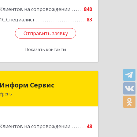
Подробнее
Клиентов на сопровождении
840
1С:Специалист
83
Отправить заявку
Отправить заявку
Показать контакты
Назад
Информ Сервис
Информ Сервис
Урень
606800, Нижегородская обл, Уренский
р-н, Урень г, Ленина ул, дом № 95 А
Подробнее
Клиентов на сопровождении
48