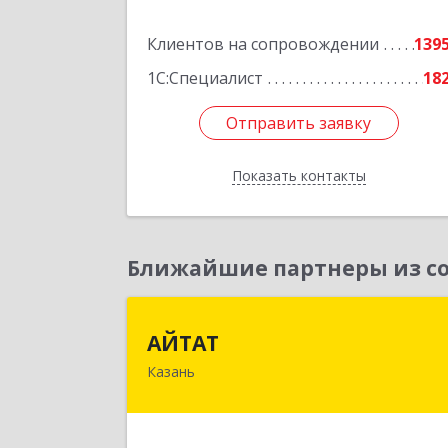
Подробне
Клиентов на сопровождении
139
1С:Специалист
18
Отправить заявку
Отправить заявку
Показать контакты
Назад
Ближайшие партнеры из со
АЙТА
АЙТАТ
Казань
420097, Татарстан Респ, г.о. горо
Казань, Казань г, Лейтенант
Шмидта ул, дом № 35А, пом.20