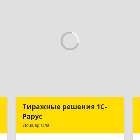
а
Тиражные решения 1С-
Тиражные решения 1С-
Рарус
Рарус
,
Йошкар-Ола
8
424003, Марий Эл Респ, Йошкар-Ола г,
Суворова ул, дом № 13Б