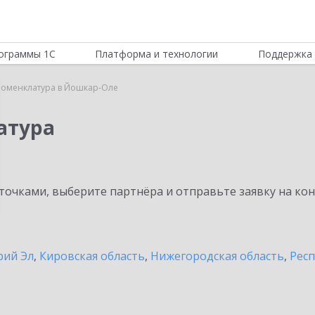
ограммы 1С
Платформа и технологии
Поддержка 
Номенклатура в Йошкар-Оле
атура
очками, выберите партнёра и отправьте заявку на ко
рий Эл
,
Кировская область
,
Нижегородская область
,
Респ