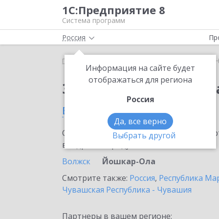
1С:Предприятие 8
Система программ
Россия
Пр
Главная
Сервисы ИТС
1С:Номенклатура
1С:
Информация на сайте будет
отображаться для региона
Заказать 1С:Номенкл
Россия
в Йошкар-Оле
Да, все верно
Ознакомьтесь с информационными карт
Выбрать другой
внедрение продукта.
Волжск
Йошкар-Ола
Смотрите также:
Россия
,
Республика Ма
Чувашская Республика - Чувашия
Партнеры в вашем регионе: