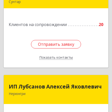
Сунтар
Подробнее
Клиентов на сопровождении
20
Отправить заявку
Отправить заявку
Показать контакты
Назад
ИП Лубсанов Алексей Яковлевич
ИП Лубсанов Алексей Яковлевич
Нерюнгри
675002, Амурская область, г. Благовещенск, ул.
Краснофлотская ,77/1, кв.38