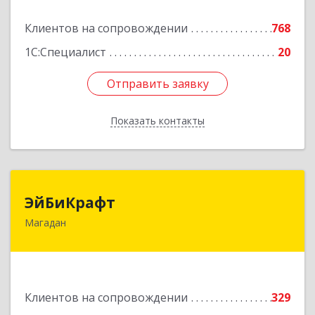
Подробнее
Клиентов на сопровождении
768
1С:Специалист
20
Отправить заявку
Отправить заявку
Показать контакты
Назад
ЭйБиКрафт
ЭйБиКрафт
Магадан
685000, Магаданская обл, Магадан г, Полярная
ул, дом № 21А
Подробнее
Клиентов на сопровождении
329