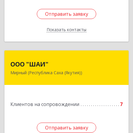
Отправить заявку
Отправить заявку
Показать контакты
Назад
ООО "ШАИ"
ООО "ШАИ"
Мирный (Республика Саха (Якутия))
678175, Республика Саха (Якутия), у.
Мирнинский, г. Мирный, ул. Ленина, дом 34,
квартира 5
Подробнее
Клиентов на сопровождении
7
Отправить заявку
Отправить заявку