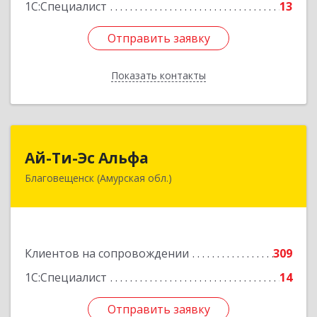
1С:Специалист
13
Отправить заявку
Отправить заявку
Показать контакты
Назад
Ай-Ти-Эс Альфа
Ай-Ти-Эс Альфа
Благовещенск (Амурская обл.)
675000, Амурская обл, Благовещенск г, Зейская
ул, дом № 134, оф.515
Подробнее
Клиентов на сопровождении
309
1С:Специалист
14
Отправить заявку
Отправить заявку