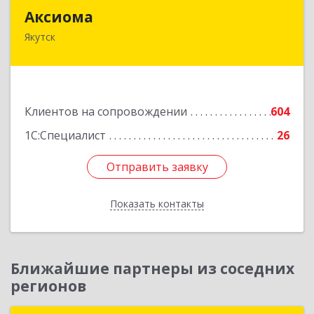
Аксиома
Аксиома
Якутск
677000, Саха /Якутия/ Респ, Якутск г, Чиряева
ул, дом № 1, кв.19
Подробнее
Клиентов на сопровождении
604
1С:Специалист
26
Отправить заявку
Отправить заявку
Показать контакты
Назад
Ближайшие партнеры из соседних
регионов