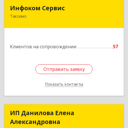
Инфоком Сервис
Инфоком Сервис
Таксимо
671560, Республика Бурятия, Муйский р-н, пгт.
Таксимо, ул. Железнодорожников, дом 14
Подробнее
Клиентов на сопровождении
57
Отправить заявку
Отправить заявку
Показать контакты
Назад
ИП Данилова Елена
ИП Данилова Елена
Александровна
Александровна