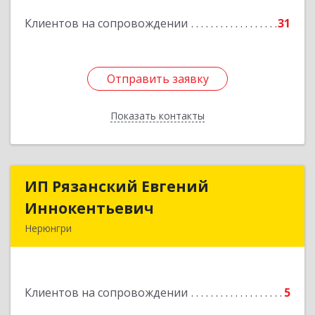
Подробнее
Клиентов на сопровождении
31
Отправить заявку
Отправить заявку
Показать контакты
Назад
ИП Рязанский Евгений
ИП Рязанский Евгений
Иннокентьевич
Иннокентьевич
Нерюнгри
678967, Саха /Якутия/ Респ, Нерюнгри г,
Дружбы Народов пр-кт, дом № 14
Клиентов на сопровождении
5
Подробнее